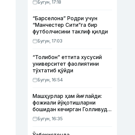
Бугун, 17:18
“Барселона” Родри учун
“Манчестер Сити”га бир
футболчисини таклиф қилди
Бугун, 17:03
“Толибон” еттита хусусий
университет фаолиятини
тўхтатиб қўйди
Бугун, 16:54
Машҳурлар ҳам йиғлайди:
фожиали йўқотишларни
бошидан кечирган Голливуд
юлдузлари
Бугун, 16:35