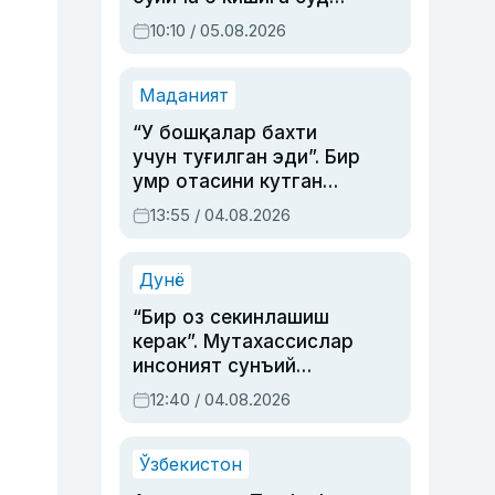
ҳукми ўқилди
10:10 / 05.08.2026
Маданият
“У бошқалар бахти
учун туғилган эди”. Бир
умр отасини кутган
актриса ва дубльяж
13:55 / 04.08.2026
устаси Римма
Аҳмедованинг
синовларга тўла ҳаёти
Дунё
“Бир оз секинлашиш
керак”. Мутахассислар
инсоният сунъий
интеллектни бошқара
12:40 / 04.08.2026
олмай қолишидан
хавотир билдирди
Ўзбекистон