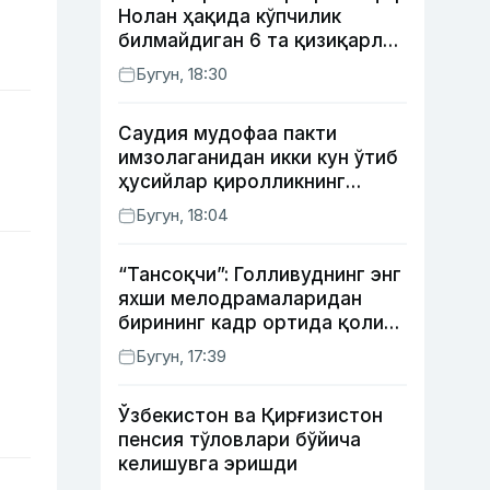
Нолан ҳақида кўпчилик
билмайдиган 6 та қизиқарли
факт
Бугун, 18:30
Саудия мудофаа пакти
имзолаганидан икки кун ўтиб
ҳусийлар қиролликнинг
нефтни қайта ишлаш
Бугун, 18:04
заводига ҳужум қилди
“Тансоқчи”: Голливуднинг энг
яхши мелодрамаларидан
бирининг кадр ортида қолиб
кетган воқеалари
Бугун, 17:39
Ўзбекистон ва Қирғизистон
пенсия тўловлари бўйича
келишувга эришди