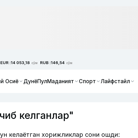
EUR :
RUB :
14 053,18
146,54
сўм
сўм
й Осиё
Дунё
Пул
Маданият
Спорт
Лайфстайл
чиб келганлар"
ун келаётган хорижликлар сони ошди: