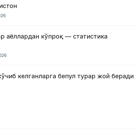
истон
026
ар аёллардан кўпроқ — статистика
2026
ўчиб келганларга бепул турар жой беради