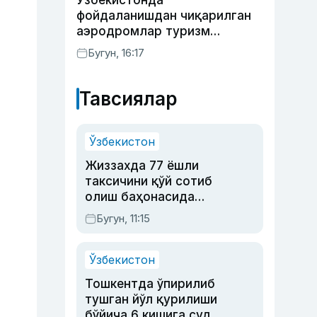
Ўзбекистонда
фойдаланишдан чиқарилган
аэродромлар туризм
мақсадида ижарага
Бугун, 16:17
берилиши мумкин
Тавсиялар
Ўзбекистон
Жиззахда 77 ёшли
таксичини қўй сотиб
олиш баҳонасида
яйловга олиб бориб
Бугун, 11:15
ўлдирган йигит 20
йилга қамалди
Ўзбекистон
Тошкентда ўпирилиб
тушган йўл қурилиши
бўйича 6 кишига суд