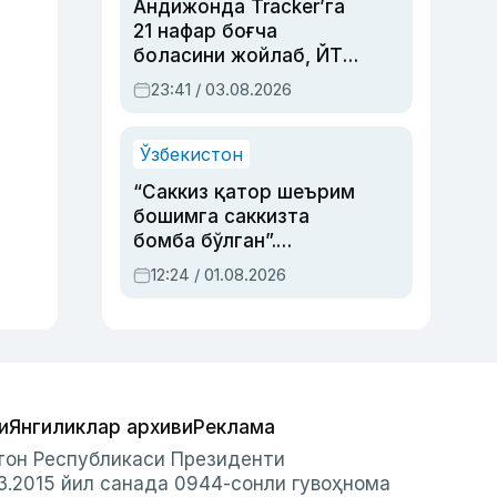
Андижонда Tracker’га
21 нафар боғча
боласини жойлаб, ЙТҲ
содир этган аёлга суд
23:41 / 03.08.2026
ҳукми ўқилди
Ўзбекистон
“Саккиз қатор шеърим
бошимга саккизта
бомба бўлган”.
Абдулла Ориповни
12:24 / 01.08.2026
сиёсий айбловлардан
асраб қолган воқеа
и
Янгиликлар архиви
Реклама
стон Республикаси Президенти
3.2015 йил санада 0944-сонли гувоҳнома