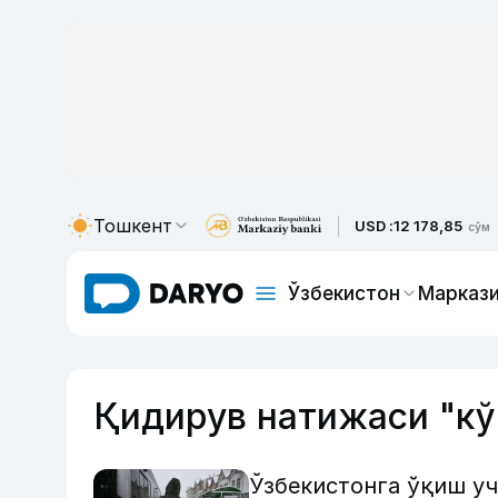
Тошкент
USD :
12 178,85
сўм
Ўзбекистон
Маркази
Қидирув натижаси "кў
Ўзбекистонга ўқиш уч