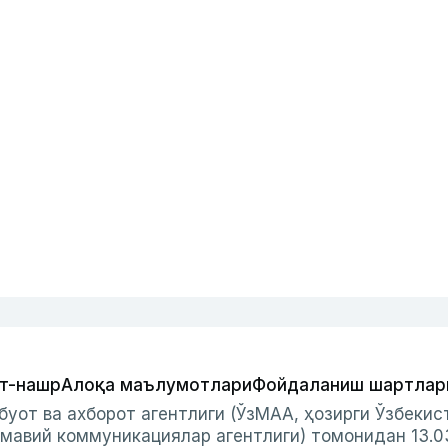
т-нашр
Алоқа маълумотлари
Фойдаланиш шартлар
буот ва ахборот агентлиги (ЎзМАА, ҳозирги Ўзбеки
мавий коммуникациялар агентлиги) томонидан 13.0