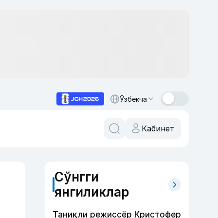
Ўзбекча
Кабинет
Сўнгги
янгиликлар
Таниқли режиссёр Кристофер