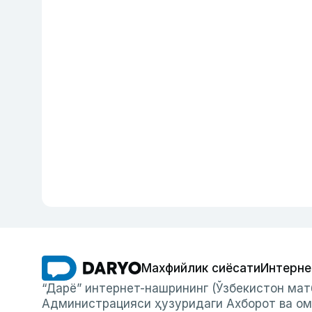
Махфийлик сиёсати
Интерне
“Дарё” интернет-нашрининг (Ўзбекистон мат
Администрацияси ҳузуридаги Ахборот ва ом