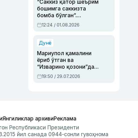
“Саккиз қатор шеърим
бошимга саккизта
бомба бўлган”.
Абдулла Ориповни
12:24 / 01.08.2026
сиёсий айбловлардан
асраб қолган воқеа
Дунё
Мариупол қамалини
ёриб ўтган ва
“Изварино қозони”дан
чиққан қаҳрамон —
19:50 / 29.07.2026
Украина армияси бош
қўмондони Драпатий
ҳақида
и
Янгиликлар архиви
Реклама
стон Республикаси Президенти
3.2015 йил санада 0944-сонли гувоҳнома