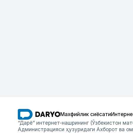
Махфийлик сиёсати
Интерне
“Дарё” интернет-нашрининг (Ўзбекистон мат
Администрацияси ҳузуридаги Ахборот ва ом