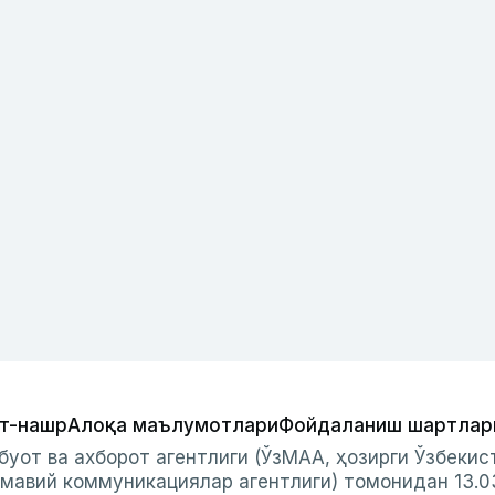
т-нашр
Алоқа маълумотлари
Фойдаланиш шартлар
буот ва ахборот агентлиги (ЎзМАА, ҳозирги Ўзбеки
мавий коммуникациялар агентлиги) томонидан 13.0