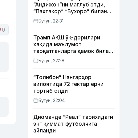
“Андижон”ни мағлуб этди,
“Пахтакор” “Бухоро” билан
жанговар дуранг қайд этди
Бугун, 22:31
0
Трамп АҚШ ўқ-дорилари
ҳақида маълумот
тарқатганларга қамоқ билан
таҳдид қилди
Бугун, 22:28
“Толибон” Нангарҳор
вилоятида 72 гектар ерни
тортиб олди
Бугун, 22:04
Диоманде “Реал” тарихидаги
энг қиммат футболчига
айланди