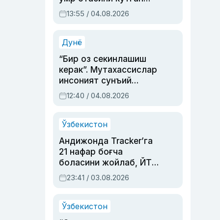
актриса ва дубльяж
13:55 / 04.08.2026
устаси Римма
Аҳмедованинг
синовларга тўла ҳаёти
Дунё
“Бир оз секинлашиш
керак”. Мутахассислар
инсоният сунъий
интеллектни бошқара
12:40 / 04.08.2026
олмай қолишидан
хавотир билдирди
Ўзбекистон
Андижонда Tracker’га
21 нафар боғча
боласини жойлаб, ЙТҲ
содир этган аёлга суд
23:41 / 03.08.2026
ҳукми ўқилди
Ўзбекистон