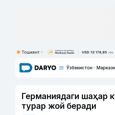
Тошкент
USD :
12 178,85
сўм
Ўзбекистон
Маркази
Германиядаги шаҳар к
турар жой беради