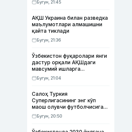
Бугун, 21:45
АҚШ Украина билан разведка
маълумотлари алмашишни
қайта тиклади
Бугун, 21:36
Ўзбекистон фуқаролари янги
дастур орқали АҚШдаги
мавсумий ишларга
тайёрланади ва
Бугун, 21:04
жойлаштирилади
Салоҳ Туркия
Суперлигасининг энг кўп
маош олувчи футболчисига
айланди
Бугун, 20:50