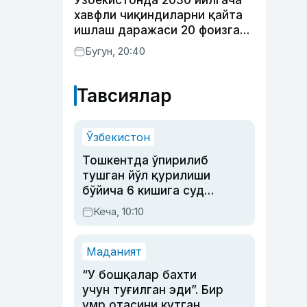
Ўзбекистонда 2030 йилгача
хавфли чиқиндиларни қайта
ишлаш даражаси 20 фоизга
етказилади
Бугун, 20:40
Тавсиялар
Ўзбекистон
Тошкентда ўпирилиб
тушган йўл қурилиши
бўйича 6 кишига суд
ҳукми ўқилди
Кеча, 10:10
Маданият
“У бошқалар бахти
учун туғилган эди”. Бир
умр отасини кутган