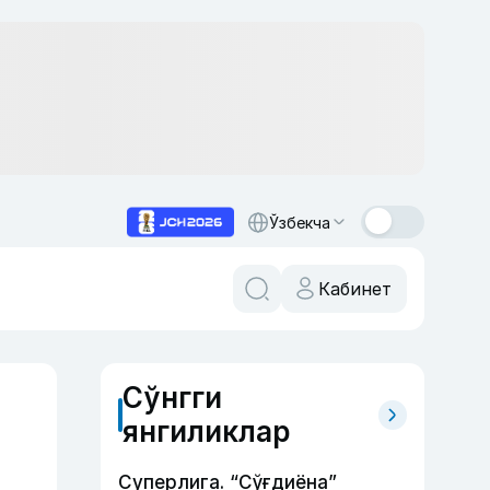
Ўзбекча
Кабинет
Сўнгги
янгиликлар
Суперлига. “Сўғдиёна”