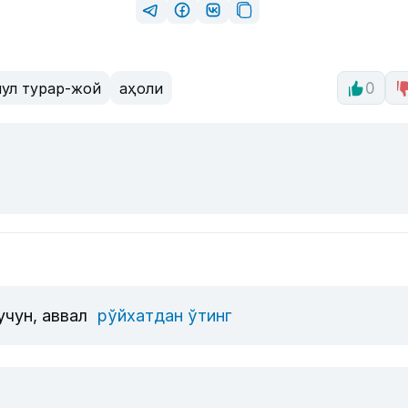
пул турар-жой
аҳоли
0
учун, аввал
рўйхатдан ўтинг