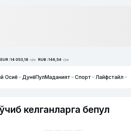
EUR :
RUB :
14 053,18
146,54
сўм
сўм
й Осиё
Дунё
Пул
Маданият
Спорт
Лайфстайл
ўчиб келганларга бепул