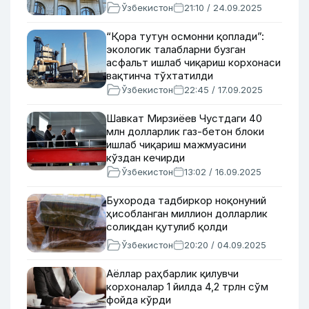
Ўзбекистон
21:10 / 24.09.2025
“Қора тутун осмонни қоплади”:
экологик талабларни бузган
асфальт ишлаб чиқариш корхонаси
вақтинча тўхтатилди
Ўзбекистон
22:45 / 17.09.2025
Шавкат Мирзиёев Чустдаги 40
млн долларлик газ-бетон блоки
ишлаб чиқариш мажмуасини
кўздан кечирди
Ўзбекистон
13:02 / 16.09.2025
Бухорода тадбиркор ноқонуний
ҳисобланган миллион долларлик
солиқдан қутулиб қолди
Ўзбекистон
20:20 / 04.09.2025
Аёллар раҳбарлик қилувчи
корхоналар 1 йилда 4,2 трлн сўм
фойда кўрди