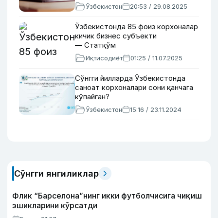
Ўзбекистон
20:53 / 29.08.2025
Ўзбекистонда 85 фоиз корхоналар
кичик бизнес субъекти
— Статқўм
Иқтисодиёт
01:25 / 11.07.2025
Сўнгги йилларда Ўзбекистонда
саноат корхоналари сони қанчага
кўпайган?
Ўзбекистон
15:16 / 23.11.2024
Сўнгги янгиликлар
Флик “Барселона”нинг икки футболчисига чиқиш
эшикларини кўрсатди