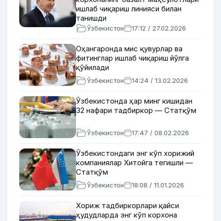
ишлаб чиқариш линияси билан
танишди
Ўзбекистон
17:12 / 27.02.2026
Оҳангаронда мис қувурлар ва
фитинглар ишлаб чиқариш йўлга
қўйилади
Ўзбекистон
14:24 / 13.02.2026
Ўзбекистонда ҳар минг кишидан
32 нафари тадбиркор — Статқўм
Ўзбекистон
17:47 / 08.02.2026
Ўзбекистондаги энг кўп хорижий
компаниялар Хитойга тегишли —
Статқўм
Ўзбекистон
18:08 / 11.01.2026
Хориж тадбиркорлари қайси
ҳудудларда энг кўп корхона