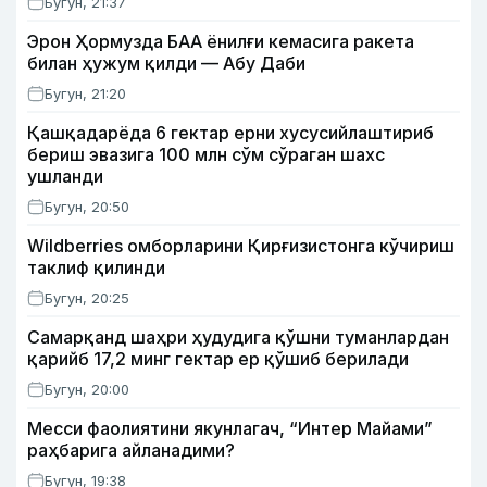
Бугун, 21:37
Эрон Ҳормузда БАА ёнилғи кемасига ракета
билан ҳужум қилди — Абу Даби
Бугун, 21:20
Қашқадарёда 6 гектар ерни хусусийлаштириб
бериш эвазига 100 млн сўм сўраган шахс
ушланди
Бугун, 20:50
Wildberries омборларини Қирғизистонга кўчириш
таклиф қилинди
Бугун, 20:25
Самарқанд шаҳри ҳудудига қўшни туманлардан
қарийб 17,2 минг гектар ер қўшиб берилади
Бугун, 20:00
Месси фаолиятини якунлагач, “Интер Майами”
раҳбарига айланадими?
Бугун, 19:38