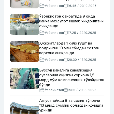
Ўзбекистон
16:45 / 23.10.2025
Ўзбекистон саноатида 9 ойда
қанча маҳсулот ишлаб чиқарилгани
очиқланди
Ўзбекистон
17:25 / 22.10.2025
Ҳужжатларда 1 кило гўшт ва
бодрингни 10 млн сўмдан сотган
корхона аниқланди
Ўзбекистон
20:30 / 13.10.2025
Бўзсув каналига канализация
сувларини оқизган корхона 1,5
млрд сўм компенсация тўлайдиган
бўлди
Ўзбекистон
19:15 / 29.09.2025
Август ойида 8 та солиқ тўловчи
113 млрд сўмлик солиқдан қочишга
уринди