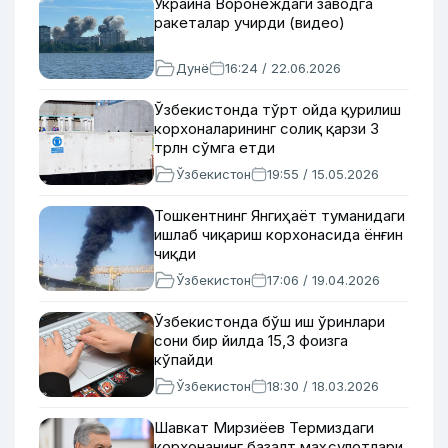
Украина Воронеждаги заводга
ракеталар учирди (видео)
Дунё
16:24 / 22.06.2026
Ўзбекистонда тўрт ойда қурилиш
корхоналарининг солиқ қарзи 3
трлн сўмга етди
Ўзбекистон
19:55 / 15.05.2026
Тошкентнинг Янгиҳаёт туманидаги
ишлаб чиқариш корхонасида ёнғин
чиқди
Ўзбекистон
17:06 / 19.04.2026
Ўзбекистонда бўш иш ўринлари
сони бир йилда 15,3 фоизга
кўпайди
Ўзбекистон
18:30 / 18.03.2026
Шавкат Мирзиёев Термиздаги
корхонанинг базалт маҳсулотлари