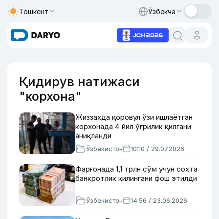
Тошкент
Ўзбекча
Қидирув натижаси
"корхона"
Жиззахда қоровул ўзи ишлаётган
корхонада 4 йил ўғрилик қилгани
аниқланди
Ўзбекистон
10:10 / 29.07.2026
Фарғонада 1,1 трлн сўм учун сохта
банкротлик қилингани фош этилди
Ўзбекистон
14:56 / 23.06.2026