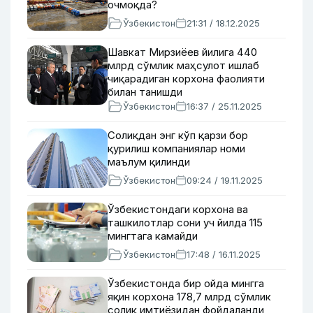
очмоқда?
Ўзбекистон
21:31 / 18.12.2025
Шавкат Мирзиёев йилига 440
млрд сўмлик маҳсулот ишлаб
чиқарадиган корхона фаолияти
билан танишди
Ўзбекистон
16:37 / 25.11.2025
Солиқдан энг кўп қарзи бор
қурилиш компаниялар номи
маълум қилинди
Ўзбекистон
09:24 / 19.11.2025
Ўзбекистондаги корхона ва
ташкилотлар сони уч йилда 115
мингтага камайди
Ўзбекистон
17:48 / 16.11.2025
Ўзбекистонда бир ойда мингга
яқин корхона 178,7 млрд сўмлик
солиқ имтиёзидан фойдаланди