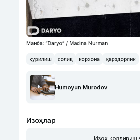
Манба: “Daryo” / Madina Nurman
қурилиш
солиқ
корхона
қарздорлик
Humoyun Murodov
Изоҳлар
Изоҳ қолдириш 