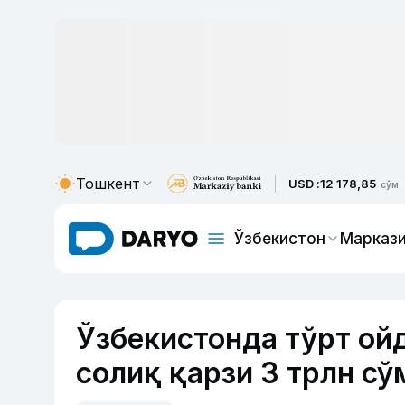
Тошкент
USD :
12 178,85
сўм
Ўзбекистон
Маркази
Ўзбекистонда тўрт ой
солиқ қарзи 3 трлн сў