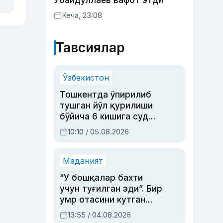
Убайдуллаев вафот этди
Кеча, 23:08
Тавсиялар
Ўзбекистон
Тошкентда ўпирилиб
тушган йўл қурилиши
бўйича 6 кишига суд
ҳукми ўқилди
10:10 / 05.08.2026
Маданият
“У бошқалар бахти
учун туғилган эди”. Бир
умр отасини кутган
актриса ва дубльяж
13:55 / 04.08.2026
устаси Римма