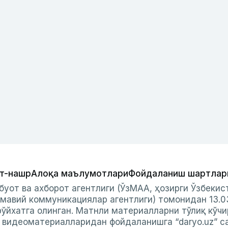
т-нашр
Алоқа маълумотлари
Фойдаланиш шартлар
буот ва ахборот агентлиги (ЎзМАА, ҳозирги Ўзбеки
мавий коммуникациялар агентлиги) томонидан 13.0
ўйхатга олинган. Матнли материалларни тўлиқ кўчи
и видеоматериалларидан фойдаланишга “daryo.uz” с