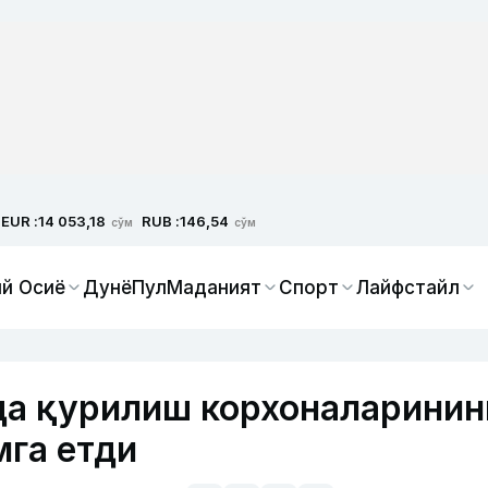
EUR :
RUB :
14 053,18
146,54
сўм
сўм
й Осиё
Дунё
Пул
Маданият
Спорт
Лайфстайл
да қурилиш корхоналаринин
мга етди