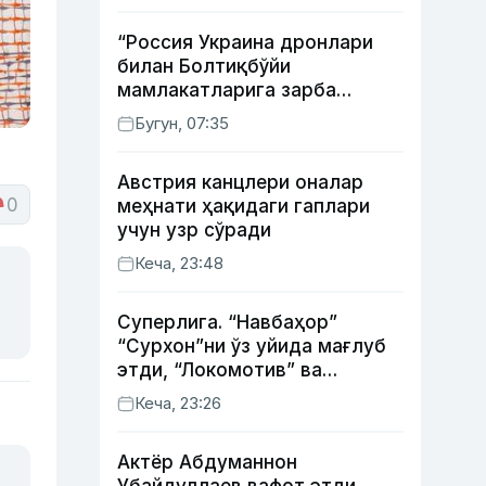
“Россия Украина дронлари
билан Болтиқбўйи
мамлакатларига зарба
бермоқчи” — Литва мудофаа
Бугун, 07:35
вазири
Австрия канцлери оналар
0
меҳнати ҳақидаги гаплари
учун узр сўради
Кеча, 23:48
Суперлига. “Навбаҳор”
“Сурхон”ни ўз уйида мағлуб
этди, “Локомотив” ва
“Хоразм” уйда ғалаба
Кеча, 23:26
қозонди
Актёр Абду­маннон