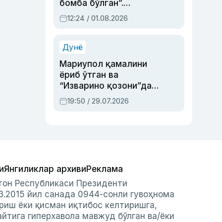
бомба бўлган”.
Абдулла Ориповни
12:24 / 01.08.2026
сиёсий айбловлардан
асраб қолган воқеа
Дунё
Мариупол қамалини
ёриб ўтган ва
“Изварино қозони”дан
чиққан қаҳрамон —
19:50 / 29.07.2026
Украина армияси бош
қўмондони Драпатий
ҳақида
и
Янгиликлар архиви
Реклама
стон Республикаси Президенти
3.2015 йил санада 0944-сонли гувоҳнома
риш ёки қисман иқтибос келтиришга,
айтига гиперхавола мавжуд бўлган ва/ёки