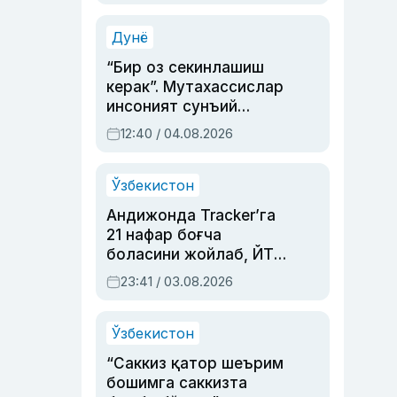
Аҳмедованинг
синовларга тўла ҳаёти
Дунё
“Бир оз секинлашиш
керак”. Мутахассислар
инсоният сунъий
интеллектни бошқара
12:40 / 04.08.2026
олмай қолишидан
хавотир билдирди
Ўзбекистон
Андижонда Tracker’га
21 нафар боғча
боласини жойлаб, ЙТҲ
содир этган аёлга суд
23:41 / 03.08.2026
ҳукми ўқилди
Ўзбекистон
“Саккиз қатор шеърим
бошимга саккизта