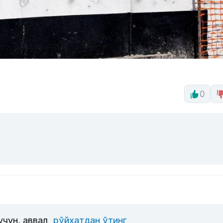
0
учун, аввал
рўйхатдан ўтинг