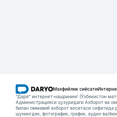
Махфийлик сиёсати
Интерне
“Дарё” интернет-нашрининг (Ўзбекистон мат
Администрацияси ҳузуридаги Ахборот ва ом
билан оммавий ахборот воситаси сифатида р
шунингдек, фотографик, график, аудио ва/ёк