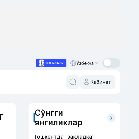
Ўзбекча
Кабинет
Сўнгги
г
янгиликлар
Тошкентда “закладка”