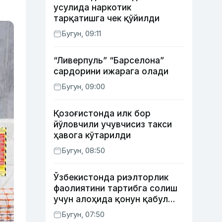
усулида наркотик
тарқатишга чек қўйилди
Бугун, 09:11
“Ливерпуль” “Барселона”
сардорини ижарага олади
Бугун, 09:00
Қозоғистонда илк бор
йўловчили учувчисиз такси
ҳавога кўтарилди
Бугун, 08:50
Ўзбекистонда риэлторлик
фаолиятини тартибга солиш
учун алоҳида қонун қабул
қилинди
Бугун, 07:50