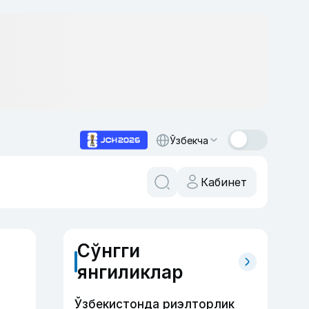
Ўзбекча
Кабинет
Сўнгги
янгиликлар
Ўзбекистонда риэлторлик