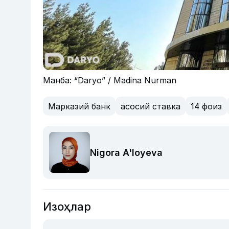
Манба: “Daryo” / Madina Nurman
Марказий банк
асосий ставка
14 фоиз
Nigora A'loyeva
Изоҳлар