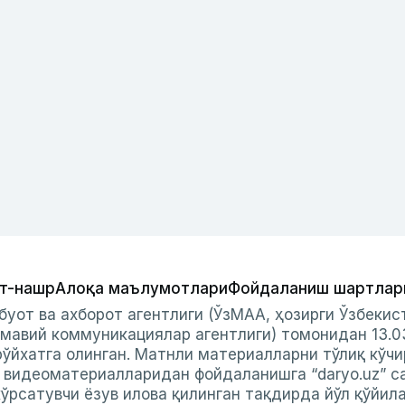
т-нашр
Алоқа маълумотлари
Фойдаланиш шартлар
буот ва ахборот агентлиги (ЎзМАА, ҳозирги Ўзбеки
мавий коммуникациялар агентлиги) томонидан 13.0
ўйхатга олинган. Матнли материалларни тўлиқ кўчи
и видеоматериалларидан фойдаланишга “daryo.uz” с
ўрсатувчи ёзув илова қилинган тақдирда йўл қўйил