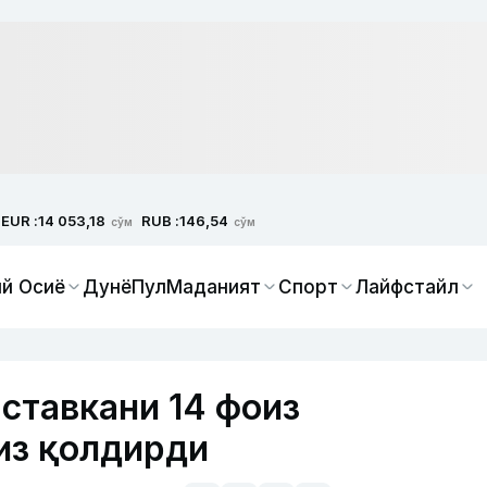
EUR :
RUB :
14 053,18
146,54
сўм
сўм
й Осиё
Дунё
Пул
Маданият
Спорт
Лайфстайл
ставкани 14 фоиз
из қолдирди