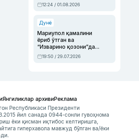
Абдулла Ориповни
12:24 / 01.08.2026
сиёсий айбловлардан
асраб қолган воқеа
Дунё
Мариупол қамалини
ёриб ўтган ва
“Изварино қозони”дан
чиққан қаҳрамон —
19:50 / 29.07.2026
Украина армияси бош
қўмондони Драпатий
ҳақида
и
Янгиликлар архиви
Реклама
стон Республикаси Президенти
3.2015 йил санада 0944-сонли гувоҳнома
риш ёки қисман иқтибос келтиришга,
айтига гиперхавола мавжуд бўлган ва/ёки
ади.