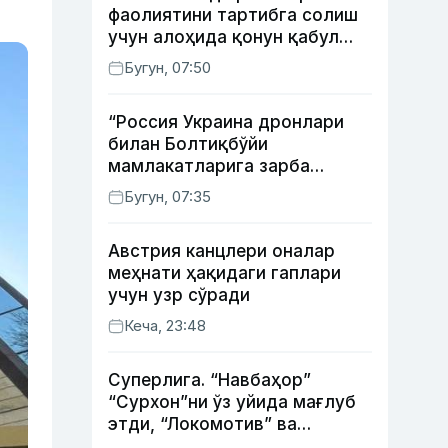
фаолиятини тартибга солиш
учун алоҳида қонун қабул
қилинди
Бугун, 07:50
“Россия Украина дронлари
билан Болтиқбўйи
мамлакатларига зарба
бермоқчи” — Литва мудофаа
Бугун, 07:35
вазири
Австрия канцлери оналар
меҳнати ҳақидаги гаплари
учун узр сўради
Кеча, 23:48
Суперлига. “Навбаҳор”
“Сурхон”ни ўз уйида мағлуб
этди, “Локомотив” ва
“Хоразм” уйда ғалаба