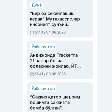
синовларга тўла ҳаёти
Дунё
“Бир оз секинлашиш
керак”. Мутахассислар
инсоният сунъий
интеллектни бошқара
12:40 / 04.08.2026
олмай қолишидан
хавотир билдирди
Ўзбекистон
Андижонда Tracker’га
21 нафар боғча
боласини жойлаб, ЙТҲ
содир этган аёлга суд
23:41 / 03.08.2026
ҳукми ўқилди
Ўзбекистон
“Саккиз қатор шеърим
бошимга саккизта
бомба бўлган”.