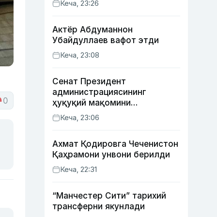
Кеча, 23:26
қозонди
Актёр Абду­маннон
Убайдуллаев вафот этди
Кеча, 23:08
Сенат Президент
администрациясининг
0
ҳуқуқий мақомини
белгиловчи конституциявий
Кеча, 23:06
қонунни маъқуллади
Ахмат Қодировга Чеченистон
Қаҳрамони унвони берилди
Кеча, 22:31
“Манчестер Сити” тарихий
трансферни якунлади