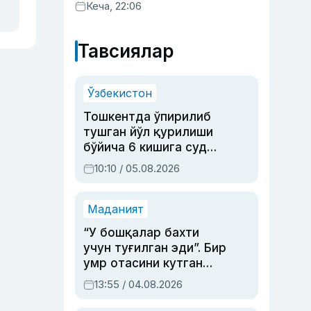
Кеча, 22:06
Тавсиялар
Ўзбекистон
Тошкентда ўпирилиб
тушган йўл қурилиши
бўйича 6 кишига суд
ҳукми ўқилди
10:10 / 05.08.2026
Маданият
“У бошқалар бахти
учун туғилган эди”. Бир
умр отасини кутган
актриса ва дубльяж
13:55 / 04.08.2026
устаси Римма
Аҳмедованинг