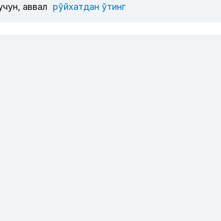
учун, аввал
рўйхатдан ўтинг