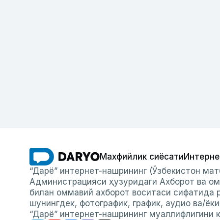
Махфийлик сиёсати
Интерне
“Дарё” интернет-нашрининг (Ўзбекистон мат
Администрацияси ҳузуридаги Ахборот ва ом
билан оммавий ахборот воситаси сифатида р
шунингдек, фотографик, график, аудио ва/ёк
“Дарё” интернет-нашрининг муаллифлигини к