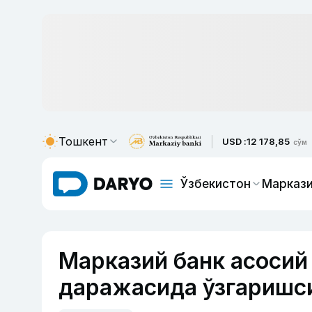
Тошкент
USD :
12 178,85
сўм
Ўзбекистон
Маркази
Марказий банк асосий 
даражасида ўзгаришс