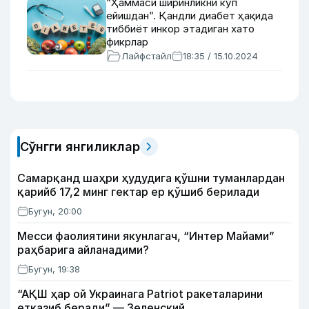
“Ҳаммаси ширинликни кўп
ейишдан”. Қандли диабет ҳақида
тиббиёт инкор этадиган хато
фикрлар
Лайфстайл
18:35 / 15.10.2024
Сўнгги янгиликлар
Самарқанд шаҳри ҳудудига қўшни туманлардан
қарийб 17,2 минг гектар ер қўшиб берилади
Бугун, 20:00
Месси фаолиятини якунлагач, “Интер Майами”
раҳбарига айланадими?
Бугун, 19:38
“АҚШ ҳар ой Украинага Patriot ракеталарини
етказиб беради” — Зеленский