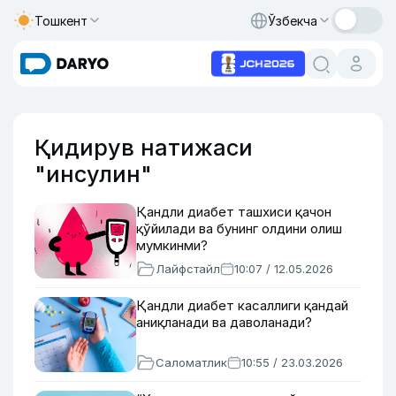
Тошкент
Ўзбекча
Қидирув натижаси
"инсулин"
Қандли диабет ташхиси қачон
қўйилади ва бунинг олдини олиш
мумкинми?
Лайфстайл
10:07 / 12.05.2026
Қандли диабет касаллиги қандай
аниқланади ва даволанади?
Саломатлик
10:55 / 23.03.2026