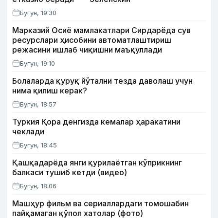
Бугун, 19:30
Марказий Осиё мамлакатлари Сирдарёда сув
ресурслари ҳисобини автоматлаштириш
режасини ишлаб чиқишни маъқуллади
Бугун, 19:10
Болаларда қуруқ йўтални тезда даволаш учун
нима қилиш керак?
Бугун, 18:57
Туркия Қора денгизда кемалар ҳаракатини
чеклади
Бугун, 18:45
Қашқадарёда янги қурилаётган кўприкнинг
балкаси тушиб кетди (видео)
Бугун, 18:06
Машҳур фильм ва сериаллардаги томошабин
пайқамаган қўпол хатолар (фото)