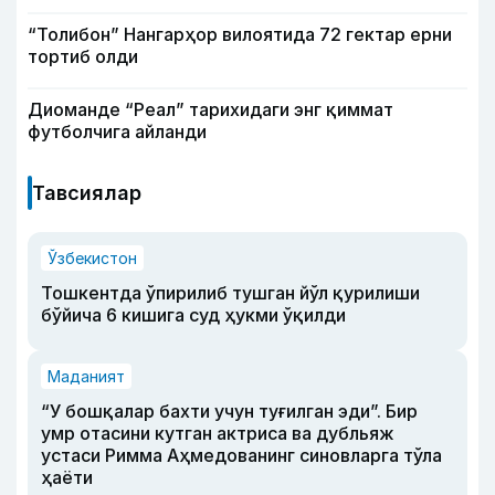
“Толибон” Нангарҳор вилоятида 72 гектар ерни
тортиб олди
Диоманде “Реал” тарихидаги энг қиммат
футболчига айланди
Тавсиялар
Ўзбекистон
Тошкентда ўпирилиб тушган йўл қурилиши
бўйича 6 кишига суд ҳукми ўқилди
Маданият
“У бошқалар бахти учун туғилган эди”. Бир
умр отасини кутган актриса ва дубльяж
устаси Римма Аҳмедованинг синовларга тўла
ҳаёти