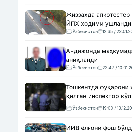
Жиззахда алкотестер
ЙПХ ходими ушланди
Ўзбекистон
12:35 / 23.01.
Андижонда маҳкумада
аниқланди
Ўзбекистон
23:47 / 10.01.
Тошкентда фуқарони 
қилган инспектор қўл
Ўзбекистон
19:00 / 13.12.2
ИИВ ёлғони фош бўлд