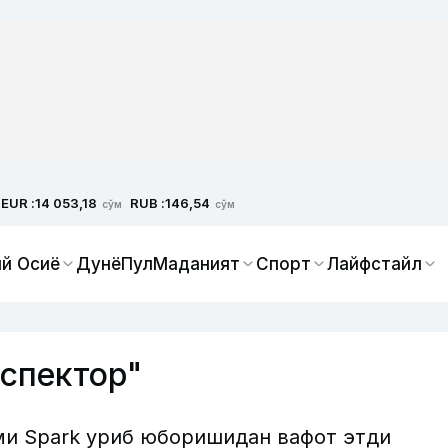
EUR :
RUB :
14 053,18
146,54
сўм
сўм
й Осиё
Дунё
Пул
Маданият
Спорт
Лайфстайл
спектор"
и Spark уриб юборишидан вафот этди