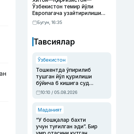
Хитой—Қирғизистон—
Ўзбекистон темир йўли
Европагача узайтирилиши
мумкин
Бугун, 16:35
Тавсиялар
Ўзбекистон
Тошкентда ўпирилиб
ан
тушган йўл қурилиши
бўйича 6 кишига суд
ҳукми ўқилди
10:10 / 05.08.2026
Маданият
“У бошқалар бахти
учун туғилган эди”. Бир
умр отасини кутган