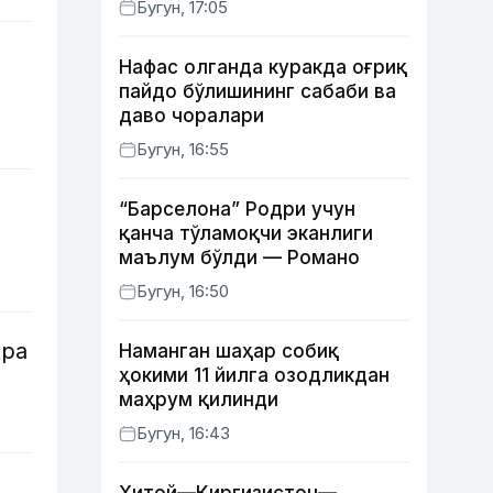
Бугун, 17:05
ушланди
Нафас олганда куракда оғриқ
пайдо бўлишининг сабаби ва
даво чоралари
Бугун, 16:55
“Барселона” Родри учун
қанча тўламоқчи эканлиги
маълум бўлди — Романо
Бугун, 16:50
ора
Наманган шаҳар собиқ
ҳокими 11 йилга озодликдан
маҳрум қилинди
Бугун, 16:43