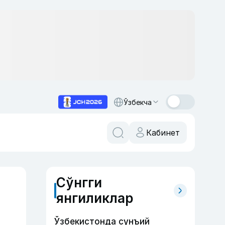
Ўзбекча
Кабинет
Сўнгги
янгиликлар
Ўзбекистонда сунъий