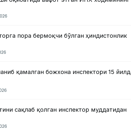
2026
торга пора бермоқчи бўлган ҳиндистонлик
2026
аниб қамалган божхона инспектори 15 йилд
2026
тини сақлаб қолган инспектор муддатидан
2026