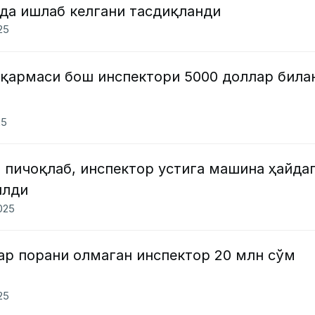
ида ишлаб келгани тасдиқланди
025
қармаси бош инспектори 5000 доллар била
25
 пичоқлаб, инспектор устига машина ҳайда
илди
2025
ар порани олмаган инспектор 20 млн сўм
025