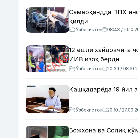
Самарқандда ППХ инс
қилди
Ўзбекистон
08:43 / 10.10.
12 ёшли ҳайдовчига 
ИИВ изоҳ берди
Ўзбекистон
20:39 / 08.10.
Қашқадарёда 19 йил 
Ўзбекистон
20:10 / 27.09.
Божхона ва Солиқ қў