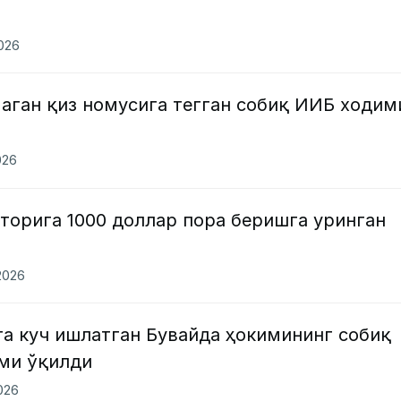
2026
аган қиз номусига тегган собиқ ИИБ ходим
026
торига 1000 доллар пора беришга уринган
2026
га куч ишлатган Бувайда ҳокимининг собиқ
кми ўқилди
2026