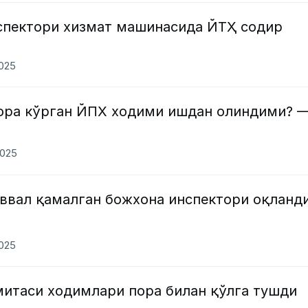
пектори хизмат машинасида ЙТҲ содир
2025
чора кўрган ЙПХ ходими ишдан олиндими? 
2025
аввал қамалган божхона инспектори оқланд
2025
митаси ходимлари пора билан қўлга тушди