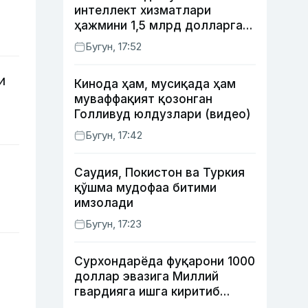
интеллект хизматлари
ҳажмини 1,5 млрд долларга
етказиш
Бугун, 17:52
режалаштирилмоқда
и
Кинода ҳам, мусиқада ҳам
муваффақият қозонган
Голливуд юлдузлари (видео)
Бугун, 17:42
Саудия, Покистон ва Туркия
қўшма мудофаа битими
имзолади
Бугун, 17:23
Сурхондарёда фуқарони 1000
доллар эвазига Миллий
гвардияга ишга киритиб
қўймоқчи бўлган шахс