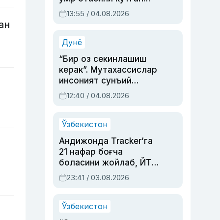
актриса ва дубльяж
13:55 / 04.08.2026
устаси Римма
ан
Аҳмедованинг
синовларга тўла ҳаёти
Дунё
“Бир оз секинлашиш
керак”. Мутахассислар
инсоният сунъий
интеллектни бошқара
12:40 / 04.08.2026
олмай қолишидан
хавотир билдирди
Ўзбекистон
Андижонда Tracker’га
21 нафар боғча
боласини жойлаб, ЙТҲ
содир этган аёлга суд
23:41 / 03.08.2026
ҳукми ўқилди
Ўзбекистон