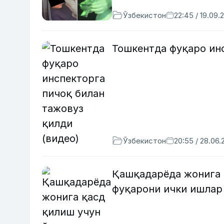
Ўзбекистон
22:45 / 19.09.
Тошкентда фуқаро инс
Ўзбекистон
20:55 / 28.06.
Қашқадарёда жонига 
фуқарони ички ишлар