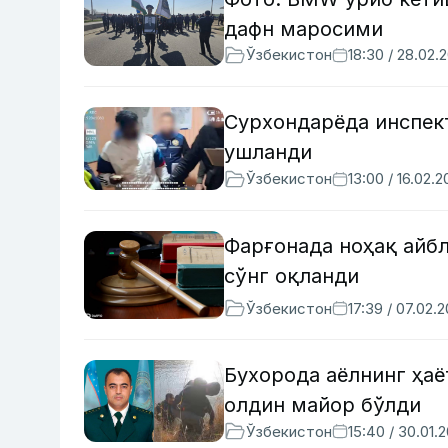
дафн маросими
Ўзбекистон
18:30 / 28.02.
Сурхондарёда инспек
ушланди
Ўзбекистон
13:00 / 16.02.
Фарғонада ноҳақ айбл
сўнг оқланди
Ўзбекистон
17:39 / 07.02.
Бухорода аёлнинг ҳаё
олдин майор бўлди
Ўзбекистон
15:40 / 30.01.