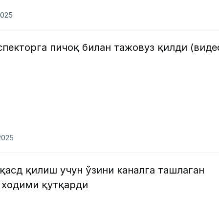
2025
пекторга пичоқ билан тажовуз қилди (виде
2025
қасд қилиш учун ўзини каналга ташлаган
 ходими қутқарди