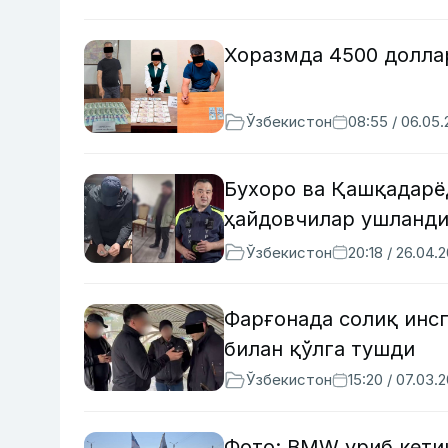
Хоразмда 4500 долла
Ўзбекистон
08:55 / 06.05
Бухоро ва Қашқадарё
ҳайдовчилар ушланд
Ўзбекистон
20:18 / 26.04.
Фарғонада солиқ инс
билан қўлга тушди
Ўзбекистон
15:20 / 07.03.
Фото: BMW уриб кети