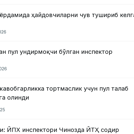
 ёрдамида ҳайдовчиларни чув тушириб келг
2026
н пул ундирмоқчи бўлган инспектор
2026
жавобгарликка тортмаслик учун пул талаб
га олинди
025
и: ЙПХ инспектори Чинозда ЙТҲ содир