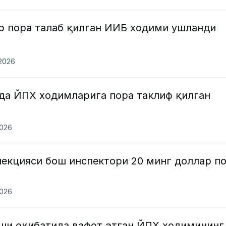
р пора талаб қилган ИИБ ходими ушланди
.2026
да ЙПХ ходимларига пора таклиф қилган
и
2026
пекцияси бош инспектори 20 минг доллар п
2026
ши оқибатида вафот этган ЙПХ ходимининг