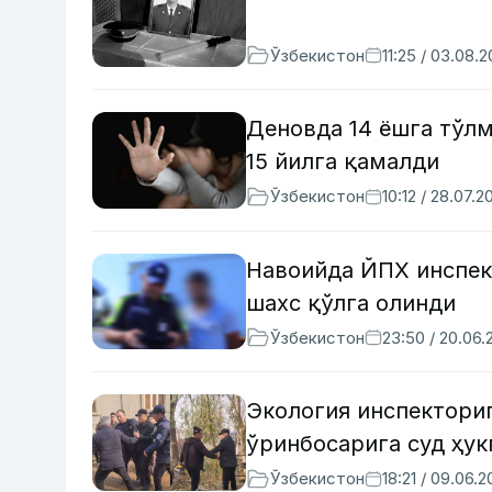
Ўзбекистон
11:25 / 03.08.
Деновда 14 ёшга тўлм
15 йилга қамалди
Ўзбекистон
10:12 / 28.07.2
Навоийда ЙПХ инспек
шахс қўлга олинди
Ўзбекистон
23:50 / 20.06.
Экология инспектори
ўринбосарига суд ҳу
Ўзбекистон
18:21 / 09.06.