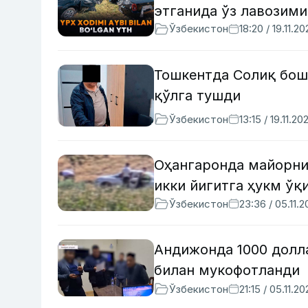
этганида ўз лавозим
Ўзбекистон
18:20 / 19.11.2
Тошкентда Солиқ бош
қўлга тушди
Ўзбекистон
13:15 / 19.11.20
Оҳангаронда майoрни
икки йигитга ҳукм ўқ
Ўзбекистон
23:36 / 05.11.
Андижонда 1000 долл
билан мукофотланди
Ўзбекистон
21:15 / 05.11.2