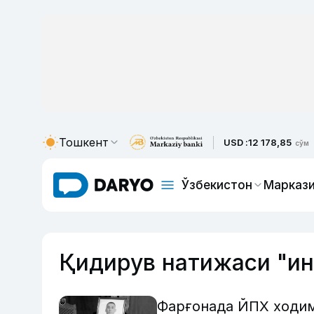
Тошкент
USD :
12 178,85
сўм
Ўзбекистон
Маркази
Қидирув натижаси "ин
Фарғонада ЙПХ ходим