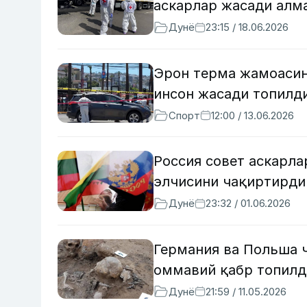
аскарлар жасади ал
Дунё
23:15 / 18.06.2026
Эрон терма жамоасин
инсон жасади топилд
Спорт
12:00 / 13.06.2026
Россия совет аскарла
элчисини чақиртирди
Дунё
23:32 / 01.06.2026
Германия ва Польша 
оммавий қабр топилд
Дунё
21:59 / 11.05.2026