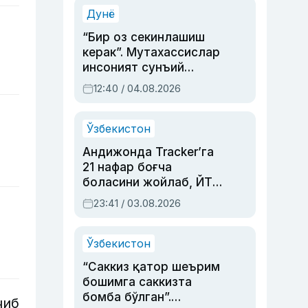
синовларга тўла ҳаёти
Дунё
“Бир оз секинлашиш
керак”. Мутахассислар
инсоният сунъий
интеллектни бошқара
12:40 / 04.08.2026
олмай қолишидан
хавотир билдирди
Ўзбекистон
Андижонда Tracker’га
21 нафар боғча
боласини жойлаб, ЙТҲ
содир этган аёлга суд
23:41 / 03.08.2026
ҳукми ўқилди
Ўзбекистон
“Саккиз қатор шеърим
бошимга саккизта
бомба бўлган”.
чиб