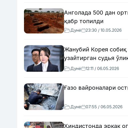
Анголада 500 дан ор
қабр топилди
Дунё
23:30 / 10.05.2026
Жанубий Корея собиқ
узайтирган судья ўли
Дунё
12:11 / 06.05.2026
Ғазо вайроналари ост
Дунё
07:55 / 06.05.2026
Ҳиндистонда эркак оп