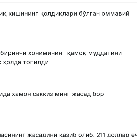
тиқ кишининг қолдиқлари бўлган оммавий
 биринчи хонимининг қамоқ муддатини
к ҳолда топилди
ида ҳамон саккиз минг жасад бор
асининг жасадини қазиб олиб, 211 доллар е