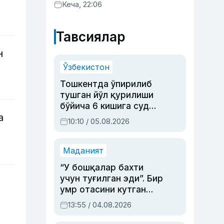
Кеча, 22:06
Тавсиялар
н
Ўзбекистон
Тошкентда ўпирилиб
тушган йўл қурилиши
бўйича 6 кишига суд
а
ҳукми ўқилди
10:10 / 05.08.2026
Маданият
“У бошқалар бахти
учун туғилган эди”. Бир
умр отасини кутган
актриса ва дубльяж
13:55 / 04.08.2026
устаси Римма
Аҳмедованинг