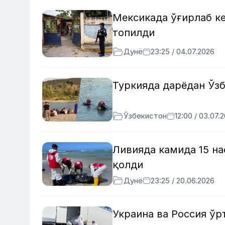
Мексикада ўғирлаб к
топилди
Дунё
23:25 / 04.07.2026
Туркияда дарёдан Ўз
Ўзбекистон
12:00 / 03.07.
Ливияда камида 15 н
қолди
Дунё
23:25 / 20.06.2026
Украина ва Россия ўр