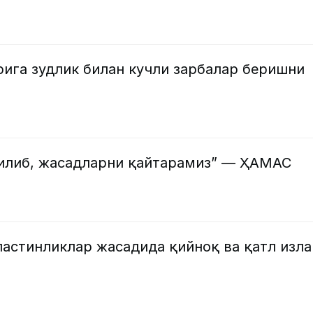
рига зудлик билан кучли зарбалар беришни
илиб, жасадларни қайтарамиз” — ҲАМАС
ластинликлар жасадида қийноқ ва қатл изл