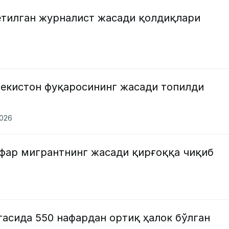
етилган журналист жасади қолдиқлари
бекистон фуқаросининг жасади топилди
2026
афар мигрантнинг жасади қирғоққа чиқиб
тасида 550 нафардан ортиқ ҳалок бўлган