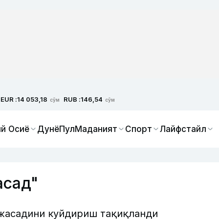
EUR :
RUB :
14 053,18
146,54
сўм
сўм
й Осиё
Дунё
Пул
Маданият
Спорт
Лайфстайл
асад"
жасадини куйдириш тақиқланди