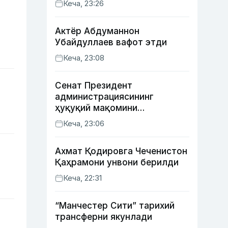
Кеча, 23:26
қозонди
Актёр Абду­маннон
Убайдуллаев вафот этди
Кеча, 23:08
Сенат Президент
администрациясининг
ҳуқуқий мақомини
белгиловчи конституциявий
Кеча, 23:06
қонунни маъқуллади
Ахмат Қодировга Чеченистон
Қаҳрамони унвони берилди
Кеча, 22:31
“Манчестер Сити” тарихий
трансферни якунлади