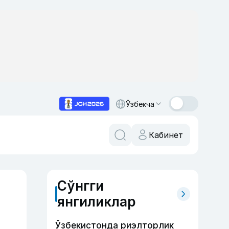
Ўзбекча
Кабинет
Сўнгги
янгиликлар
Ўзбекистонда риэлторлик