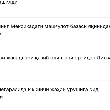
машилди
инг Мексикадаги машғулот базаси яқинида
и
ри жасадлари қазиб олингани ортидан Литв
чегарасида Иккинчи жаҳон урушига оид
и