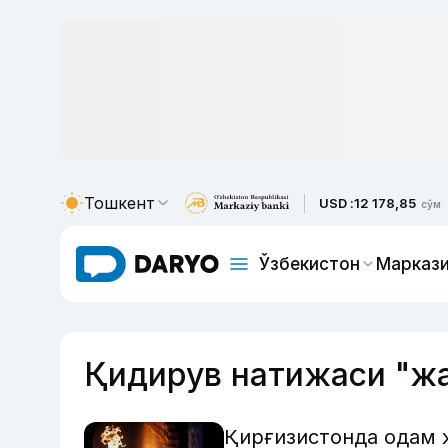
Тошкент
USD :
12 178,85
сўм
Ўзбекистон
Маркази
Қидирув натижаси "ж
Қирғизистонда одам 