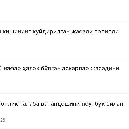
и кишининг куйдирилган жасади топилди
0 нафар ҳалок бўлган аскарлар жасадини
тонлик талаба ватандошини ноутбук билан
026