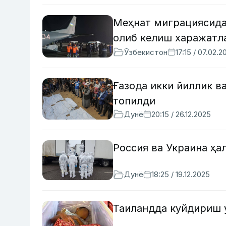
Меҳнат миграциясида
олиб келиш харажатл
Ўзбекистон
17:15 / 07.02.2
Ғазода икки йиллик в
топилди
Дунё
20:15 / 26.12.2025
Россия ва Украина ҳа
Дунё
18:25 / 19.12.2025
Таиландда куйдириш у