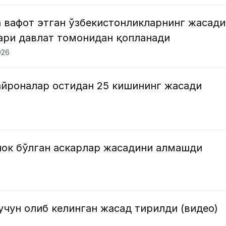
 вафот этган ўзбекистонликларнинг жасад
ари давлат томонидан қопланади
026
айроналар остидан 25 кишининг жасади
лок бўлган аскарлар жасадини алмашди
чун олиб келинган жасад тирилди (видео)