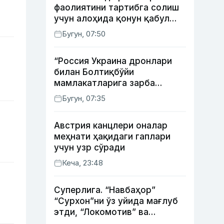
фаолиятини тартибга солиш
учун алоҳида қонун қабул
қилинди
Бугун, 07:50
“Россия Украина дронлари
билан Болтиқбўйи
мамлакатларига зарба
бермоқчи” — Литва мудофаа
Бугун, 07:35
вазири
Австрия канцлери оналар
меҳнати ҳақидаги гаплари
учун узр сўради
Кеча, 23:48
Суперлига. “Навбаҳор”
“Сурхон”ни ўз уйида мағлуб
этди, “Локомотив” ва
“Хоразм” уйда ғалаба