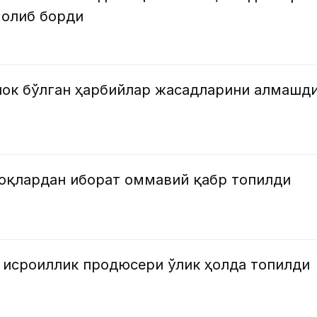
 олиб борди
алок бўлган ҳарбийлар жасадларини алмашд
лоқлардан иборат оммавий қабр топилди
г исроиллик продюсери ўлик ҳолда топилди