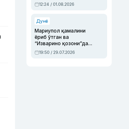
Абдулла Ориповни
12:24 / 01.08.2026
сиёсий айбловлардан
асраб қолган воқеа
Дунё
Мариупол қамалини
и
ёриб ўтган ва
“Изварино қозони”дан
чиққан қаҳрамон —
19:50 / 29.07.2026
Украина армияси бош
қўмондони Драпатий
ҳақида