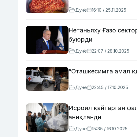
Дунё
16:10 / 25.11.2025
Нетаньяху Ғазо секто
буюрди
Дунё
22:07 / 28.10.2025
“Оташкесимга амал қ
Дунё
22:45 / 17.10.2025
Исроил қайтарган фа
аниқланди
Дунё
15:35 / 16.10.2025