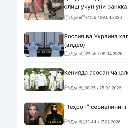
олиш учун уни банкка
Дунё
14:56 / 29.04.2026
Россия ва Украина ҳ
(видео)
Дунё
22:55 / 09.04.2026
Кенияда асосан чақа
Дунё
18:25 / 25.03.2026
“Теҳрон” сериалинин
Дунё
13:44 / 17.02.2026