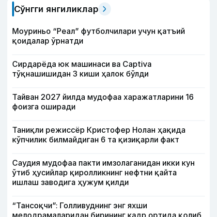
Сўнгги янгиликлар
Моуриньо “Реал” футболчилари учун қатъий
қоидалар ўрнатди
Сирдарёда юк машинаси ва Captiva
тўқнашишидан 3 киши ҳалок бўлди
Тайван 2027 йилда мудофаа харажатларини 16
фоизга оширади
Таниқли режиссёр Кристофер Нолан ҳақида
кўпчилик билмайдиган 6 та қизиқарли факт
Саудия мудофаа пакти имзолаганидан икки кун
ўтиб ҳусийлар қиролликнинг нефтни қайта
ишлаш заводига ҳужум қилди
“Тансоқчи”: Голливуднинг энг яхши
мелодрамаларидан бирининг кадр ортида қолиб