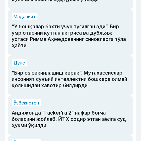
Маданият
“У бошқалар бахти учун туғилган эди”. Бир
умр отасини кутган актриса ва дубльяж
устаси Римма Аҳмедованинг синовларга тўла
ҳаёти
Дунё
“Бир оз секинлашиш керак”. Мутахассислар
инсоният сунъий интеллектни бошқара олмай
қолишидан хавотир билдирди
Ўзбекистон
Андижонда Tracker’га 21 нафар боғча
боласини жойлаб, ЙТҲ содир этган аёлга суд
ҳукми ўқилди