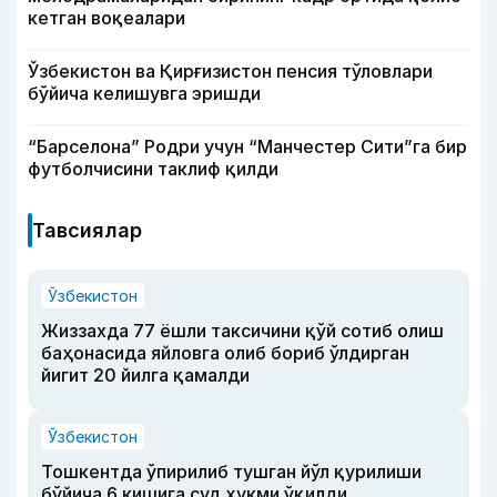
кетган воқеалари
Ўзбекистон ва Қирғизистон пенсия тўловлари
бўйича келишувга эришди
“Барселона” Родри учун “Манчестер Сити”га бир
футболчисини таклиф қилди
Тавсиялар
Ўзбекистон
Жиззахда 77 ёшли таксичини қўй сотиб олиш
баҳонасида яйловга олиб бориб ўлдирган
йигит 20 йилга қамалди
Ўзбекистон
Тошкентда ўпирилиб тушган йўл қурилиши
бўйича 6 кишига суд ҳукми ўқилди