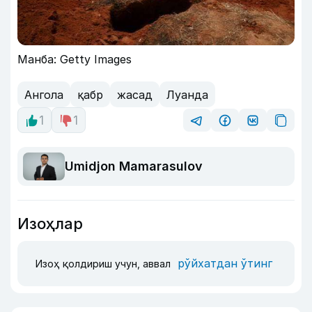
Манба: Getty Images
Ангола
қабр
жасад
Луанда
1
1
Umidjon Mamarasulov
Изоҳлар
рўйхатдан ўтинг
Изоҳ қолдириш учун, аввал