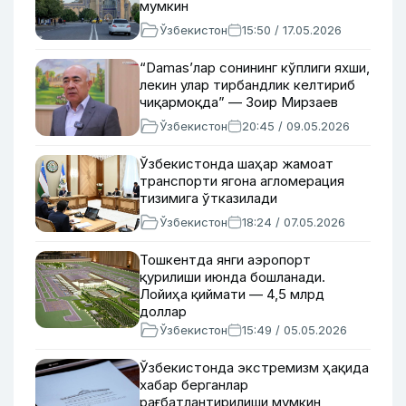
мумкин
Ўзбекистон
15:50 / 17.05.2026
“Damas’лар сонининг кўплиги яхши,
лекин улар тирбандлик келтириб
чиқармоқда” — Зоир Мирзаев
Ўзбекистон
20:45 / 09.05.2026
Ўзбекистонда шаҳар жамоат
транспорти ягона агломерация
тизимига ўтказилади
Ўзбекистон
18:24 / 07.05.2026
Тошкентда янги аэропорт
қурилиши июнда бошланади.
Лойиҳа қиймати — 4,5 млрд
доллар
Ўзбекистон
15:49 / 05.05.2026
Ўзбекистонда экстремизм ҳақида
хабар берганлар
рағбатлантирилиши мумкин