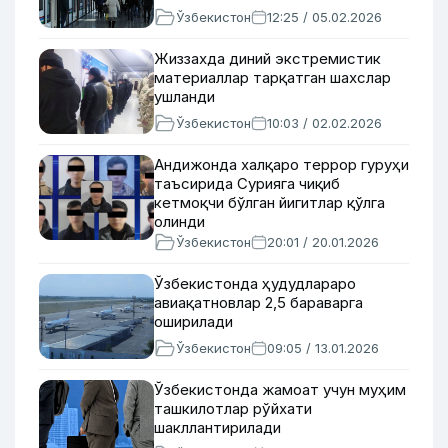
Ўзбекистон
12:25 / 05.02.2026
Жиззахда диний экстремистик
материаллар тарқатган шахслар
ушланди
Ўзбекистон
10:03 / 02.02.2026
Андижонда халқаро террор гуруҳи
таъсирида Сурияга чиқиб
кетмоқчи бўлган йигитлар қўлга
олинди
Ўзбекистон
20:01 / 20.01.2026
Ўзбекистонда ҳудудлараро
авиақатновлар 2,5 бараварга
оширилади
Ўзбекистон
09:05 / 13.01.2026
Ўзбекистонда жамоат учун муҳим
ташкилотлар рўйхати
шакллантирилади