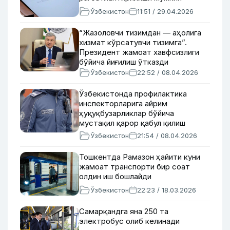
Ўзбекистон
11:51 / 29.04.2026
“Жазоловчи тизимдан — аҳолига
хизмат кўрсатувчи тизимга”.
Президент жамоат хавфсизлиги
бўйича йиғилиш ўтказди
Ўзбекистон
22:52 / 08.04.2026
Ўзбекистонда профилактика
инспекторларига айрим
ҳуқуқбузарликлар бўйича
мустақил қарор қабул қилиш
ваколати берилади
Ўзбекистон
21:54 / 08.04.2026
Тошкентда Рамазон ҳайити куни
жамоат транспорти бир соат
олдин иш бошлайди
Ўзбекистон
22:23 / 18.03.2026
Самарқандга яна 250 та
электробус олиб келинади