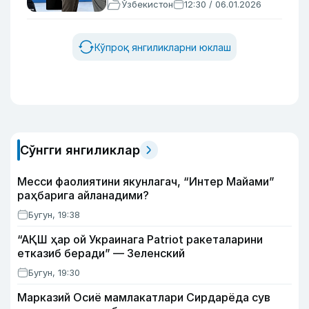
Ўзбекистон
12:30 / 06.01.2026
Кўпроқ янгиликларни юклаш
Сўнгги янгиликлар
Месси фаолиятини якунлагач, “Интер Майами”
раҳбарига айланадими?
Бугун, 19:38
“АҚШ ҳар ой Украинага Patriot ракеталарини
етказиб беради” — Зеленский
Бугун, 19:30
Марказий Осиё мамлакатлари Сирдарёда сув