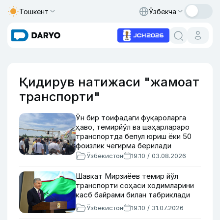
Тошкент
Ўзбекча
Қидирув натижаси "жамоат
транспорти"
Ўн бир тоифадаги фуқароларга
ҳаво, темирйўл ва шаҳарлараро
транспортда бепул юриш ёки 50
фоизлик чегирма берилади
Ўзбекистон
19:10 / 03.08.2026
Шавкат Мирзиёев темир йўл
транспорти соҳаси ходимларини
касб байрами билан табриклади
Ўзбекистон
19:10 / 31.07.2026