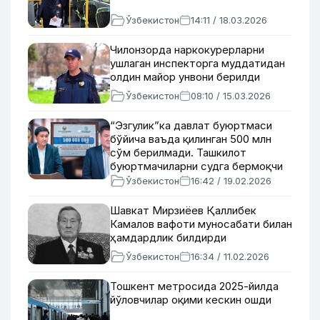
Ўзбекистон
14:11 / 18.03.2026
Чилонзорда наркокурерларни
ушлаган инспекторга муддатидан
олдин майор унвони берилди
Ўзбекистон
08:10 / 15.03.2026
“Эзгулик”ка давлат буюртмаси
бўйича ваъда қилинган 500 млн
сўм берилмади. Ташкилот
буюртмачиларни судга бермоқчи
Ўзбекистон
16:42 / 19.02.2026
Шавкат Мирзиёев Қаллибек
Камалов вафоти муносабати билан
ҳамдардлик билдирди
Ўзбекистон
16:34 / 11.02.2026
Тошкент метросида 2025-йилда
йўловчилар оқими кескин ошди