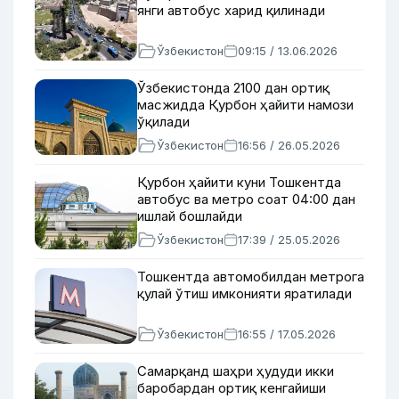
янги автобус харид қилинади
Ўзбекистон
09:15 / 13.06.2026
Ўзбекистонда 2100 дан ортиқ
масжидда Қурбон ҳайити намози
ўқилади
Ўзбекистон
16:56 / 26.05.2026
Қурбон ҳайити куни Тошкентда
автобус ва метро соат 04:00 дан
ишлай бошлайди
Ўзбекистон
17:39 / 25.05.2026
Тошкентда автомобилдан метрога
қулай ўтиш имконияти яратилади
Ўзбекистон
16:55 / 17.05.2026
Самарқанд шаҳри ҳудуди икки
баробардан ортиқ кенгайиши