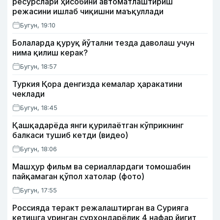
ресурслари ҳисобини автоматлаштириш
режасини ишлаб чиқишни маъқуллади
Бугун, 19:10
Болаларда қуруқ йўтални тезда даволаш учун
нима қилиш керак?
Бугун, 18:57
Туркия Қора денгизда кемалар ҳаракатини
чеклади
Бугун, 18:45
Қашқадарёда янги қурилаётган кўприкнинг
балкаси тушиб кетди (видео)
Бугун, 18:06
Машҳур фильм ва сериаллардаги томошабин
пайқамаган қўпол хатолар (фото)
Бугун, 17:55
Россияда теракт режалаштирган ва Сурияга
кетишга уринган сурхондарёлик 4 нафар йигит