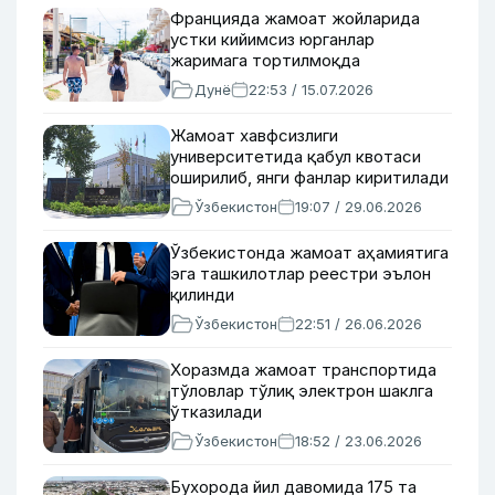
Францияда жамоат жойларида
устки кийимсиз юрганлар
жаримага тортилмоқда
Дунё
22:53 / 15.07.2026
Жамоат хавфсизлиги
университетида қабул квотаси
оширилиб, янги фанлар киритилади
Ўзбекистон
19:07 / 29.06.2026
Ўзбекистонда жамоат аҳамиятига
эга ташкилотлар реестри эълон
қилинди
Ўзбекистон
22:51 / 26.06.2026
Хоразмда жамоат транспортида
тўловлар тўлиқ электрон шаклга
ўтказилади
Ўзбекистон
18:52 / 23.06.2026
Бухорода йил давомида 175 та