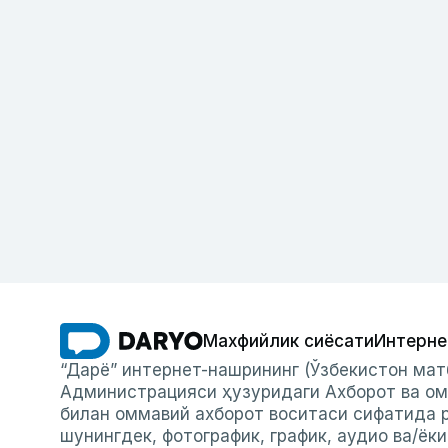
Махфийлик сиёсати
Интерне
“Дарё” интернет-нашрининг (Ўзбекистон мат
Администрацияси ҳузуридаги Ахборот ва ом
билан оммавий ахборот воситаси сифатида р
шунингдек, фотографик, график, аудио ва/ёк