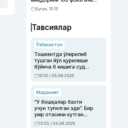
миқдорини 100 фоизгача
оширишни назарда тутувчи
Бугун, 15:15
қонунни маъқуллади
Тавсиялар
Ўзбекистон
Тошкентда ўпирилиб
тушган йўл қурилиши
бўйича 6 кишига суд
ҳукми ўқилди
10:10 / 05.08.2026
Маданият
“У бошқалар бахти
учун туғилган эди”. Бир
умр отасини кутган
актриса ва дубльяж
13:55 / 04.08.2026
устаси Римма