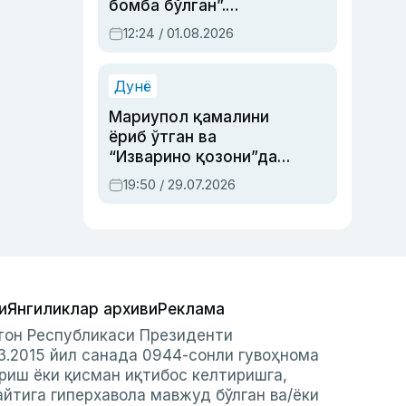
бомба бўлган”.
Абдулла Ориповни
12:24 / 01.08.2026
сиёсий айбловлардан
асраб қолган воқеа
Дунё
Мариупол қамалини
ёриб ўтган ва
“Изварино қозони”дан
чиққан қаҳрамон —
19:50 / 29.07.2026
Украина армияси бош
қўмондони Драпатий
ҳақида
и
Янгиликлар архиви
Реклама
стон Республикаси Президенти
3.2015 йил санада 0944-сонли гувоҳнома
риш ёки қисман иқтибос келтиришга,
айтига гиперхавола мавжуд бўлган ва/ёки