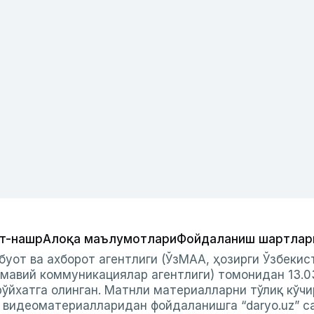
т-нашр
Алоқа маълумотлари
Фойдаланиш шартлар
буот ва ахборот агентлиги (ЎзМАА, ҳозирги Ўзбеки
мавий коммуникациялар агентлиги) томонидан 13.0
ўйхатга олинган. Матнли материалларни тўлиқ кўчи
и видеоматериалларидан фойдаланишга “daryo.uz” с