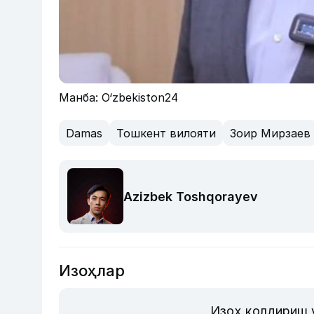
Манба: O‘zbekiston24
Damas
Тошкент вилояти
Зоир Мирзаев
Azizbek Toshqorayev
Изоҳлар
Изоҳ қолдириш 