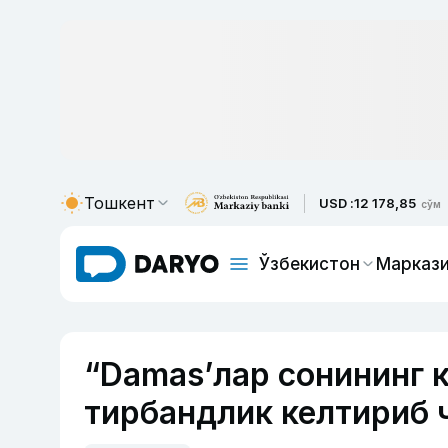
Тошкент
USD :
12 178,85
сўм
Ўзбекистон
Маркази
“Damas’лар сонининг к
тирбандлик келтириб