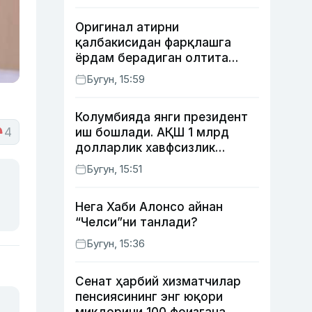
Оригинал атирни
қалбакисидан фарқлашга
ёрдам берадиган олтита
лайфҳак
Бугун, 15:59
Колумбияда янги президент
4
иш бошлади. АҚШ 1 млрд
долларлик хавфсизлик
ёрдами бермоқчи
Бугун, 15:51
Нега Хаби Алонсо айнан
“Челси”ни танлади?
Бугун, 15:36
Сенат ҳарбий хизматчилар
пенсиясининг энг юқори