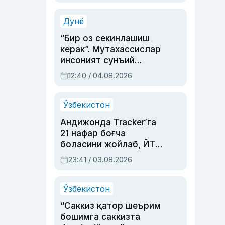
Аҳмедованинг
синовларга тўла ҳаёти
Дунё
“Бир оз секинлашиш
керак”. Мутахассислар
инсоният сунъий
интеллектни бошқара
12:40 / 04.08.2026
олмай қолишидан
хавотир билдирди
Ўзбекистон
Андижонда Tracker’га
21 нафар боғча
боласини жойлаб, ЙТҲ
содир этган аёлга суд
23:41 / 03.08.2026
ҳукми ўқилди
Ўзбекистон
“Саккиз қатор шеърим
бошимга саккизта