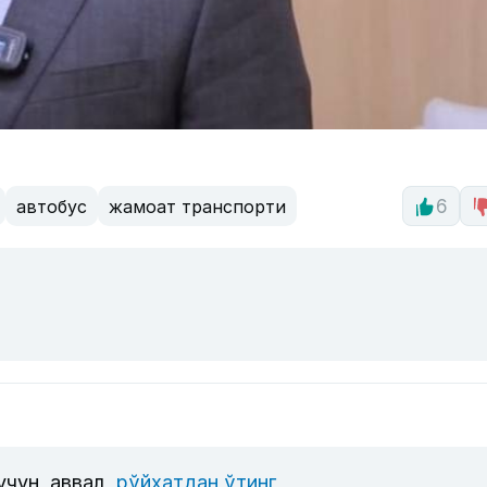
автобус
жамоат транспорти
6
учун, аввал
рўйхатдан ўтинг