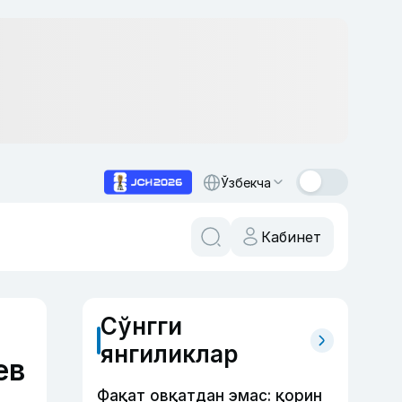
Ўзбекча
Кабинет
Сўнгги
янгиликлар
ев
Фақат овқатдан эмас: қорин