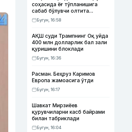
соҳасида ёғ тўпланишига
сабаб бўлувчи олтита
зарарли одат
Бугун, 16:58
АҚШ суди Трампнинг Оқ уйда
400 млн долларлик бал зали
қуришини блоклади
Бугун, 16:36
Расман. Беҳруз Каримов
Европа жамоасига ўтди
Бугун, 16:17
Шавкат Мирзиёев
қурувчиларни касб байрами
билан табриклади
Бугун, 16:04