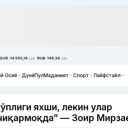
EUR :
RUB :
14 053,18
146,54
сўм
сўм
й Осиё
Дунё
Пул
Маданият
Спорт
Лайфстайл
ўплиги яхши, лекин улар
 чиқармоқда” — Зоир Мирза