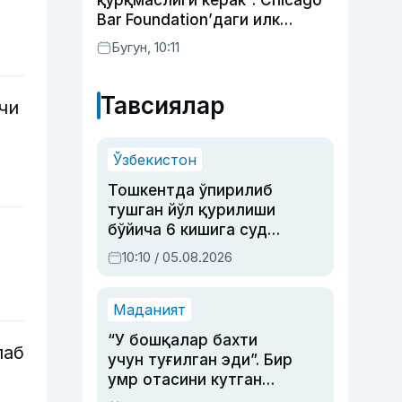
қўрқмаслиги керак”: Chicago
Bar Foundation’даги илк
ўзбекистонлик Гўзал
Бугун, 10:11
Абдуахатова
Тавсиялар
чи
Ўзбекистон
Тошкентда ўпирилиб
тушган йўл қурилиши
бўйича 6 кишига суд
ҳукми ўқилди
10:10 / 05.08.2026
Маданият
“У бошқалар бахти
лаб
учун туғилган эди”. Бир
умр отасини кутган
актриса ва дубльяж