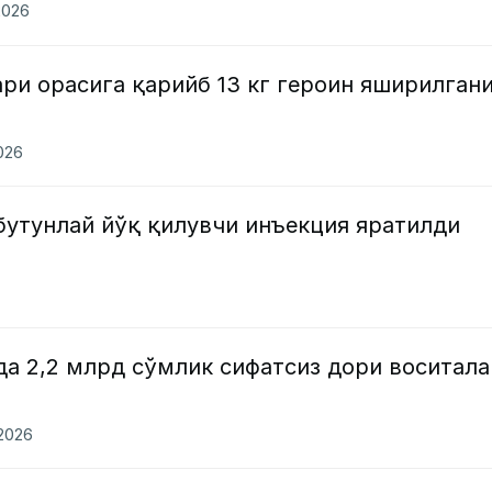
2026
ри орасига қарийб 13 кг героин яширилган
2026
бутунлай йўқ қилувчи инъекция яратилди
да 2,2 млрд сўмлик сифатсиз дори воситал
.2026