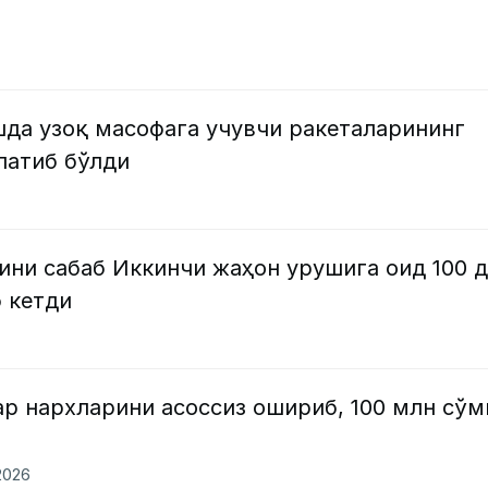
да узоқ масофага учувчи ракеталарининг
латиб бўлди
ини сабаб Иккинчи жаҳон урушига оид 100 
 кетди
р нархларини асоссиз ошириб, 100 млн сўм
2026