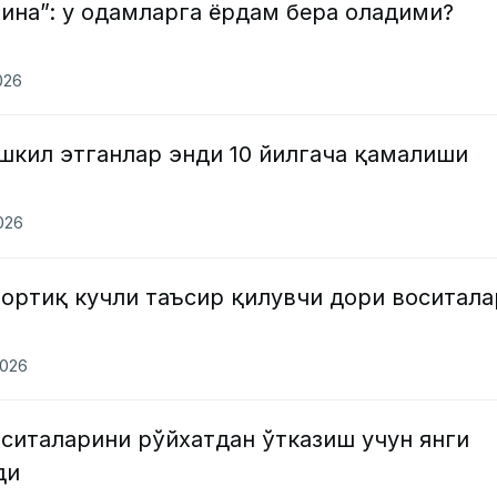
ина”: у одамларга ёрдам бера оладими?
026
шкил этганлар энди 10 йилгача қамалиши
2026
ортиқ кучли таъсир қилувчи дори воситала
2026
ситаларини рўйхатдан ўтказиш учун янги
ди