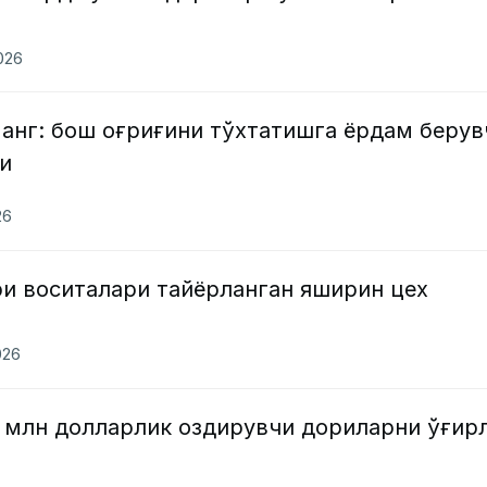
2026
нг: бош оғриғини тўхтатишга ёрдам берув
и
26
ри воситалари тайёрланган яширин цех
026
1 млн долларлик оздирувчи дориларни ўғир