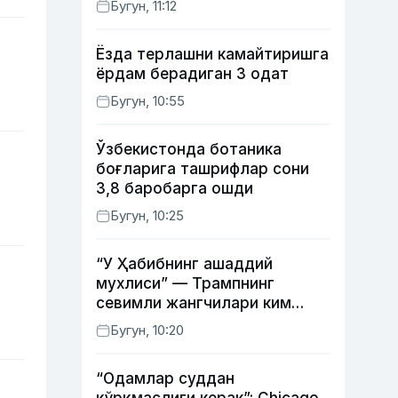
Бугун, 11:12
Ёзда терлашни камайтиришга
ёрдам берадиган 3 одат
Бугун, 10:55
Ўзбекистонда ботаника
боғларига ташрифлар сони
3,8 баробарга ошди
Бугун, 10:25
“У Ҳабибнинг ашаддий
мухлиси” — Трампнинг
севимли жангчилари ким
экани айтилди
Бугун, 10:20
“Одамлар суддан