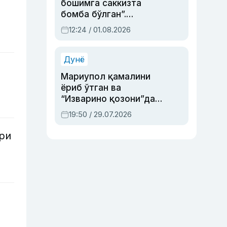
бошимга саккизта
бомба бўлган”.
Абдулла Ориповни
12:24 / 01.08.2026
сиёсий айбловлардан
асраб қолган воқеа
Дунё
Мариупол қамалини
ёриб ўтган ва
“Изварино қозони”дан
чиққан қаҳрамон —
19:50 / 29.07.2026
Украина армияси бош
қўмондони Драпатий
ри
ҳақида