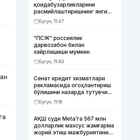
қоидабузарликларини
расмийлаштиришнинг янги
тартибини таклиф қилди
Бугун, 11:47
“ПСЖ” россиялик
дарвозабон билан
хайрлашиши мумкин
Бугун, 11:40
дан
Сенат кредит хизматлари
рекламасида огоҳлантириш
бўлишини назарда тутувчи
қонунни маъқуллади
Бугун, 11:16
га
АҚШ суди Meta’га 567 млн
долларлик махсус жамғарма
жорий этиш мажбуриятини
юклади