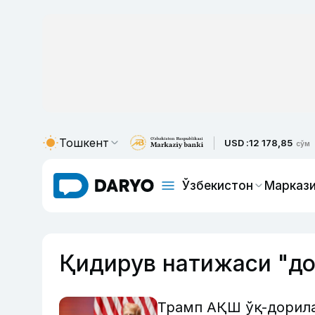
Тошкент
USD :
12 178,85
сўм
Ўзбекистон
Маркази
Қидирув натижаси "до
Трамп АҚШ ўқ-дорила