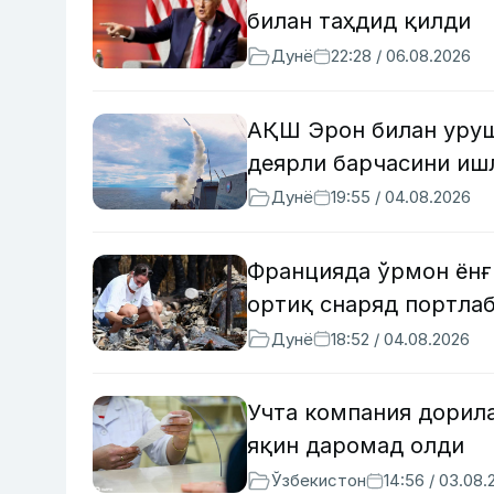
билан таҳдид қилди
Дунё
22:28 / 06.08.2026
АҚШ Эрон билан уруш
деярли барчасини иш
Дунё
19:55 / 04.08.2026
Францияда ўрмон ёнғ
ортиқ снаряд портлаб
Дунё
18:52 / 04.08.2026
Учта компания дорила
яқин даромад олди
Ўзбекистон
14:56 / 03.08.