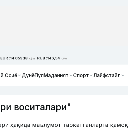
EUR :
RUB :
14 053,18
146,54
сўм
сўм
й Осиё
Дунё
Пул
Маданият
Спорт
Лайфстайл
ри воситалари"
ри ҳақида маълумот тарқатганларга қамоқ