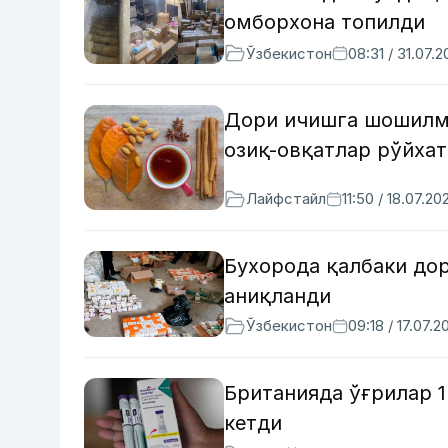
омборхона топилди
Ўзбекистон
08:31 / 31.07.
Дори ичишга шошилма
озиқ-овқатлар рўйхат
Лайфстайл
11:50 / 18.07.20
Бухорода қалбаки до
аниқланди
Ўзбекистон
09:18 / 17.07.2
Британияда ўғрилар 
кетди