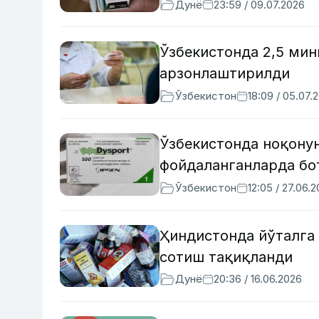
Дунё
23:59 / 09.07.2026
Ўзбекистонда 2,5 ми
арзонлаштирилди
Ўзбекистон
18:09 / 05.07.
Ўзбекистонда ноқону
фойдаланганларда бо
Ўзбекистон
12:05 / 27.06.
Ҳиндистонда йўталга
сотиш тақиқланди
Дунё
20:36 / 16.06.2026