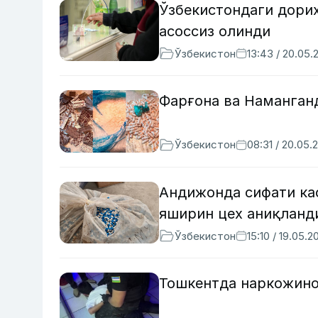
Ўзбекистондаги дорих
асоссиз олинди
Ўзбекистон
13:43 / 20.05.
Фарғона ва Наманган
Ўзбекистон
08:31 / 20.05.
Андижонда сифати ка
яширин цех аниқланд
Ўзбекистон
15:10 / 19.05.2
Тошкентда наркожино