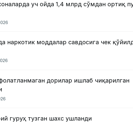
оналарда уч ойда 1,4 млрд сўмдан ортиқ п
2026
да наркотик моддалар савдосига чек қўйил
2026
фолатланмаган дорилар ишлаб чиқарилган
и
026
ий гуруҳ тузган шахс ушланди