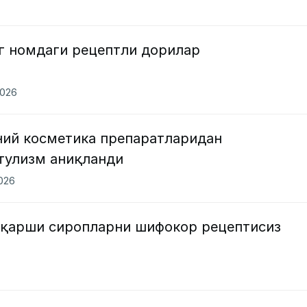
нг номдаги рецептли дорилар
2026
ний косметика препаратларидан
тулизм аниқланди
2026
 қарши сиропларни шифокор рецептисиз