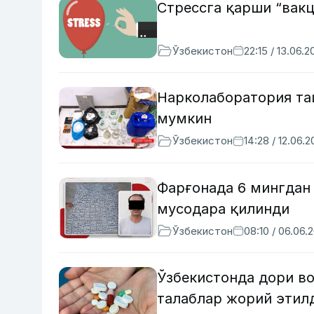
Стрессга қарши “вакц
Ўзбекистон
22:15 / 13.06.2
Нарколаборатория та
мумкин
Ўзбекистон
14:28 / 12.06.
Фарғонада 6 мингдан 
мусодара қилинди
Ўзбекистон
08:10 / 06.06.
Ўзбекистонда дори во
талаблар жорий этил