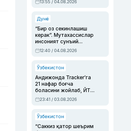
13:55 / 04.08.2026
устаси Римма
Аҳмедованинг
синовларга тўла ҳаёти
Дунё
“Бир оз секинлашиш
керак”. Мутахассислар
инсоният сунъий
интеллектни бошқара
12:40 / 04.08.2026
олмай қолишидан
хавотир билдирди
Ўзбекистон
Андижонда Tracker’га
21 нафар боғча
боласини жойлаб, ЙТҲ
содир этган аёлга суд
23:41 / 03.08.2026
ҳукми ўқилди
Ўзбекистон
“Саккиз қатор шеърим