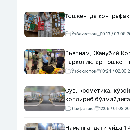
Тошкентда контрафакт
Ўзбекистон
10:13 / 03.08.
Вьетнам, Жанубий Кор
наркотиклар Тошкентг
Ўзбекистон
18:24 / 02.08.
Сув, косметика, кўз
қолдириб бўлмайдиг
Лайфстайл
12:06 / 01.08.2
Намангандаги уйда 1