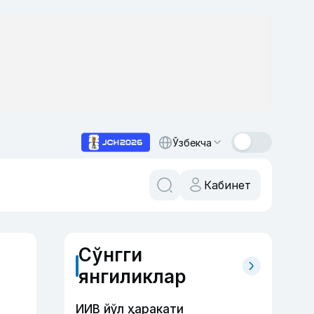
Ўзбекча
Кабинет
Сўнгги
янгиликлар
ИИВ йўл ҳаракати