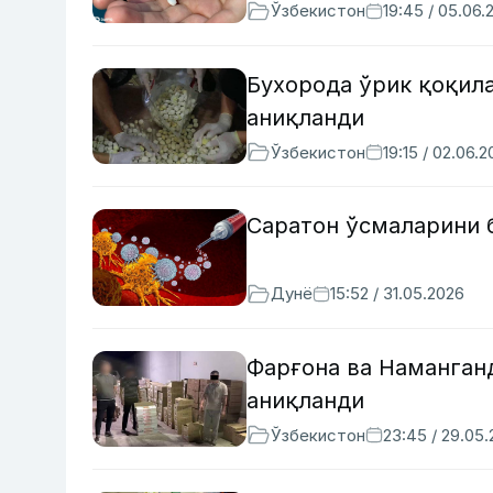
Ўзбекистон
19:45 / 05.06.
Бухорода ўрик қоқила
аниқланди
Ўзбекистон
19:15 / 02.06.
Саратон ўсмаларини 
Дунё
15:52 / 31.05.2026
Фарғона ва Наманган
аниқланди
Ўзбекистон
23:45 / 29.05