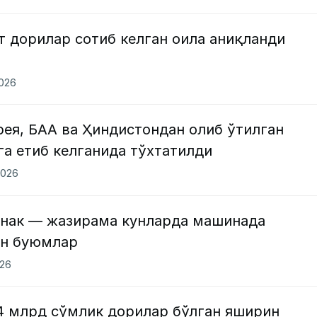
 дорилар сотиб келган оила аниқланди
2026
ея, БАА ва Ҳиндистондан олиб ўтилган
а етиб келганида тўхтатилди
2026
ойнак — жазирама кунларда машинада
ан буюмлар
026
,4 млрд сўмлик дорилар бўлган яширин