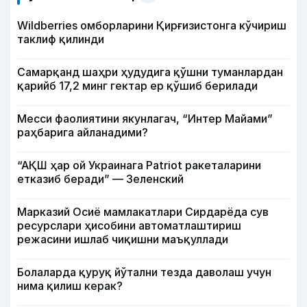
Wildberries омборларини Қирғизистонга кўчириш
таклиф қилинди
Самарқанд шаҳри ҳудудига қўшни туманлардан
қарийб 17,2 минг гектар ер қўшиб берилади
Месси фаолиятини якунлагач, “Интер Майами”
раҳбарига айланадими?
“АҚШ ҳар ой Украинага Patriot ракеталарини
етказиб беради” — Зеленский
Марказий Осиё мамлакатлари Сирдарёда сув
ресурслари ҳисобини автоматлаштириш
режасини ишлаб чиқишни маъқуллади
Болаларда қуруқ йўтални тезда даволаш учун
нима қилиш керак?