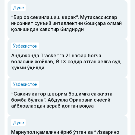
Дунё
“Бир оз секинлашиш керак”. Мутахассислар
инсоният сунъий интеллектни бошқара олмай
қолишидан хавотир билдирди
Ўзбекистон
Андижонда Tracker’га 21 нафар боғча
боласини жойлаб, ЙТҲ содир этган аёлга суд
ҳукми ўқилди
Ўзбекистон
“Саккиз қатор шеърим бошимга саккизта
бомба бўлган”. Абдулла Ориповни сиёсий
айбловлардан асраб қолган воқеа
Дунё
Мариупол қамалини ёриб ўтган ва “Изварино