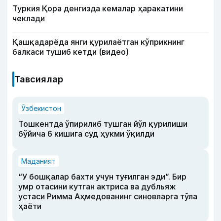
Туркия Қора денгизда кемалар ҳаракатини
чеклади
Қашқадарёда янги қурилаётган кўприкнинг
балкаси тушиб кетди (видео)
Тавсиялар
Ўзбекистон
Тошкентда ўпирилиб тушган йўл қурилиши
бўйича 6 кишига суд ҳукми ўқилди
Маданият
“У бошқалар бахти учун туғилган эди”. Бир
умр отасини кутган актриса ва дубльяж
устаси Римма Аҳмедованинг синовларга тўла
ҳаёти