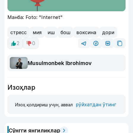
Манба: Foto: "Internet"
стресс
мия
иш
бош
воксина
дори
2
0
Musulmonbek Ibrohimov
Изоҳлар
рўйхатдан ўтинг
Изоҳ қолдириш учун, аввал
Сўнгги янгиликлар