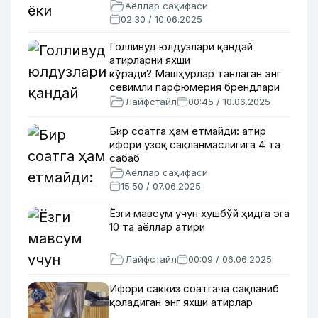
Аёллар саҳифаси
02:30 / 10.06.2025
Голливуд юлдузлари қандай
атирларни яхши
кўради? Машҳурлар танлаган энг
севимли парфюмерия брендлари
Лайфстайл
00:45 / 10.06.2025
Бир соатга ҳам етмайди: атир
ифори узоқ сақланмаслигига 4 та
сабаб
Аёллар саҳифаси
15:50 / 07.06.2025
Ёзги мавсум учун хушбўй ҳидга эга
10 та аёллар атири
Лайфстайл
00:09 / 06.06.2025
Ифори саккиз соатгача сақланиб
қоладиган энг яхши атирлар