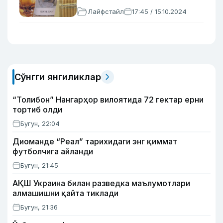
Лайфстайл
17:45 / 15.10.2024
Сўнгги янгиликлар
“Толибон” Нангарҳор вилоятида 72 гектар ерни
тортиб олди
Бугун, 22:04
Диоманде “Реал” тарихидаги энг қиммат
футболчига айланди
Бугун, 21:45
АҚШ Украина билан разведка маълумотлари
алмашишни қайта тиклади
Бугун, 21:36