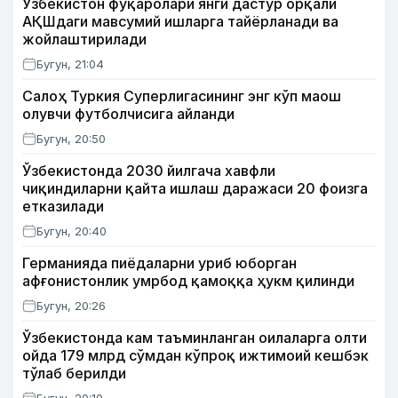
Ўзбекистон фуқаролари янги дастур орқали
АҚШдаги мавсумий ишларга тайёрланади ва
жойлаштирилади
Бугун, 21:04
Салоҳ Туркия Суперлигасининг энг кўп маош
олувчи футболчисига айланди
Бугун, 20:50
Ўзбекистонда 2030 йилгача хавфли
чиқиндиларни қайта ишлаш даражаси 20 фоизга
етказилади
Бугун, 20:40
Германияда пиёдаларни уриб юборган
афғонистонлик умрбод қамоққа ҳукм қилинди
Бугун, 20:26
Ўзбекистонда кам таъминланган оилаларга олти
ойда 179 млрд сўмдан кўпроқ ижтимоий кешбэк
тўлаб берилди