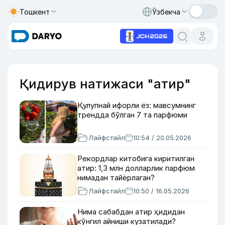
Тошкент
Ўзбекча
Қидирув натижаси "атир"
Қулупнай ифорли ёз: мавсумнинг
трендда бўлган 7 та парфюми
Лайфстайл
10:54 / 20.05.2026
Рекордлар китобига киритилган
атир: 1,3 млн долларлик парфюм
нимадан тайёрлаган?
Лайфстайл
10:50 / 16.05.2026
Нима сабабдан атир ҳидидан
кўнгил айниши кузатилади?