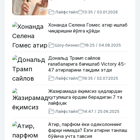
Лайфстайл
13:35 / 03.01.2026
Хонанда Селена Гомес атир ишлаб
чиқаришни йўлга қўйди
Шоу-бизнес
16:25 / 04.08.2025
Дональд Трамп сайлов
ғалабаларига бағишлаб Victory 45-
47 атирларини тақдим этди
Лайфстайл
19:35 / 02.07.2025
Жазирамада ёқимсиз ҳидлардан
қутулишга ёрдам берадиган 7 та
лайфҳак
Лайфстайл
14:47 / 25.06.2025
Атир, парфюм ёки одеколоннинг
фарқи нимада? Ёзги атирни танлаш
бўйича учта тавсия