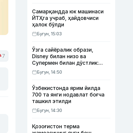
Самарқандда юк машинаси
ЙТҲга учраб, ҳайдовчиси
ҳалок бўлди
Бугун, 15:03
Ўзга сайёралик образи,
7
Disney билан низо ва
Супермен билан дўстлик:
актёр Робин Уильямс ҳақида
Бугун, 14:50
кўпчилик билмайдиган
фактлар
Ўзбекистонда ярим йилда
700 та янги нодавлат боғча
ташкил этилди
Бугун, 14:30
Қозоғистон терма