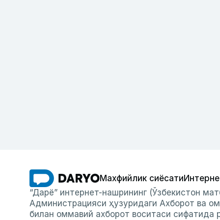
Махфийлик сиёсати
Интерне
“Дарё” интернет-нашрининг (Ўзбекистон мат
Администрацияси ҳузуридаги Ахборот ва ом
билан оммавий ахборот воситаси сифатида р