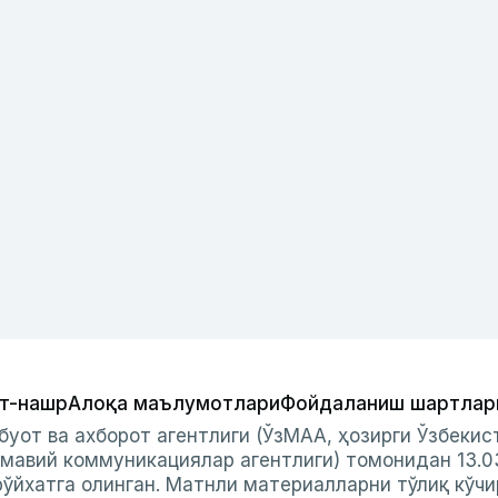
т-нашр
Алоқа маълумотлари
Фойдаланиш шартлар
буот ва ахборот агентлиги (ЎзМАА, ҳозирги Ўзбеки
мавий коммуникациялар агентлиги) томонидан 13.0
ўйхатга олинган. Матнли материалларни тўлиқ кўчи