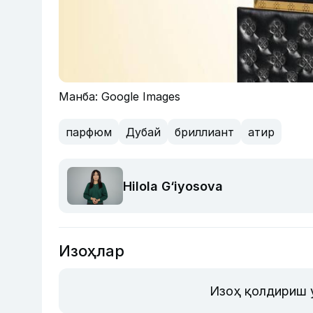
Манба: Google Images
парфюм
Дубай
бриллиант
атир
Hilola G‘iyosova
Изоҳлар
Изоҳ қолдириш 