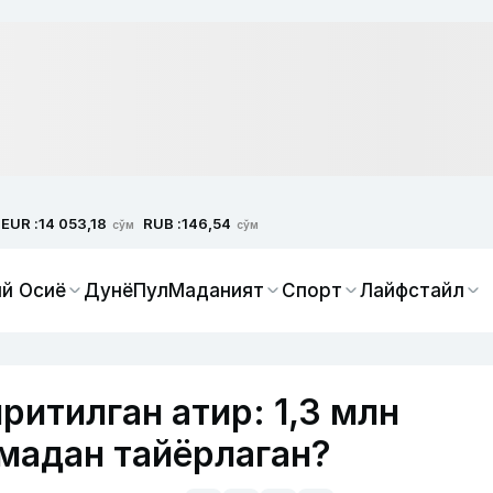
EUR :
RUB :
14 053,18
146,54
сўм
сўм
й Осиё
Дунё
Пул
Маданият
Спорт
Лайфстайл
ритилган атир: 1,3 млн
мадан тайёрлаган?