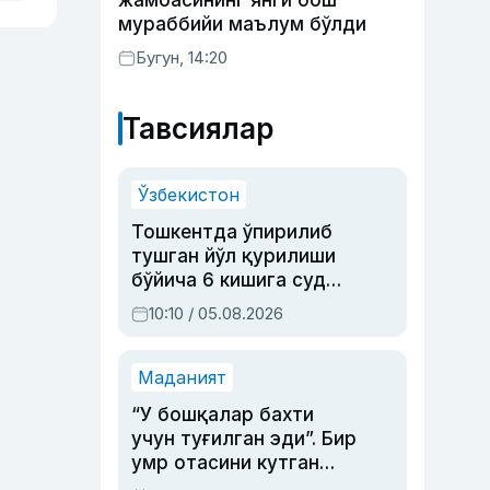
жамоасининг янги бош
мураббийи маълум бўлди
Бугун, 14:20
Тавсиялар
Ўзбекистон
Тошкентда ўпирилиб
тушган йўл қурилиши
бўйича 6 кишига суд
ҳукми ўқилди
10:10 / 05.08.2026
Маданият
“У бошқалар бахти
учун туғилган эди”. Бир
умр отасини кутган
актриса ва дубльяж