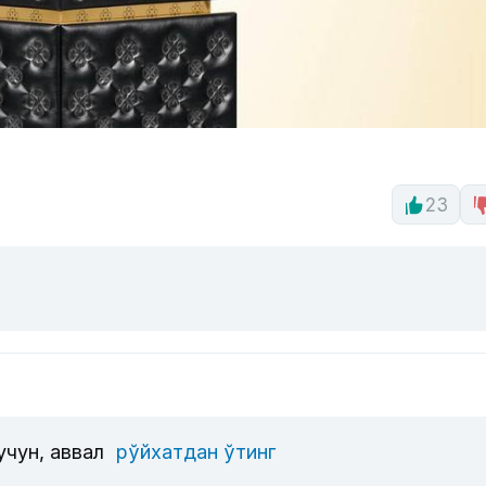
23
учун, аввал
рўйхатдан ўтинг