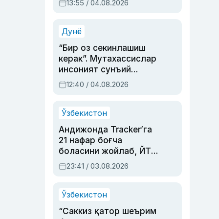
13:55 / 04.08.2026
устаси Римма
Аҳмедованинг
синовларга тўла ҳаёти
Дунё
“Бир оз секинлашиш
керак”. Мутахассислар
инсоният сунъий
интеллектни бошқара
12:40 / 04.08.2026
олмай қолишидан
хавотир билдирди
Ўзбекистон
Андижонда Tracker’га
21 нафар боғча
боласини жойлаб, ЙТҲ
содир этган аёлга суд
23:41 / 03.08.2026
ҳукми ўқилди
Ўзбекистон
“Саккиз қатор шеърим