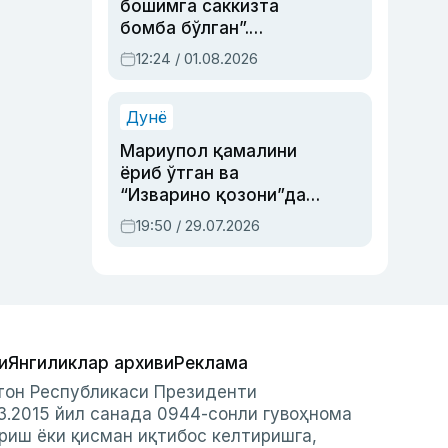
бошимга саккизта
бомба бўлган”.
Абдулла Ориповни
12:24 / 01.08.2026
сиёсий айбловлардан
асраб қолган воқеа
Дунё
Мариупол қамалини
ёриб ўтган ва
“Изварино қозони”дан
чиққан қаҳрамон —
19:50 / 29.07.2026
Украина армияси бош
қўмондони Драпатий
ҳақида
и
Янгиликлар архиви
Реклама
стон Республикаси Президенти
3.2015 йил санада 0944-сонли гувоҳнома
риш ёки қисман иқтибос келтиришга,