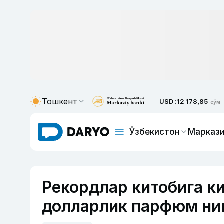
Тошкент
USD :
12 178,85
сўм
Ўзбекистон
Маркази
Рекордлар китобига ки
долларлик парфюм ни