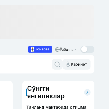
Ўзбекча
Кабинет
Сўнгги
янгиликлар
Таиланд мактабида отишма: