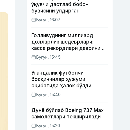
ўқувчи дастлаб бобо-
бувисини ўлдирган
Бугун, 16:07
Голливуднинг миллиард
долларлик шедеврлари:
касса рекордлари даврини
бошлаб берган 4 та фильм
Бугун, 15:45
Угандалик футболчи
босқинчилар ҳужуми
оқибатида ҳалок бўлди
Бугун, 15:40
Дунё бўйлаб Boeing 737 Мах
самолётлари текширилади
Бугун, 15:20