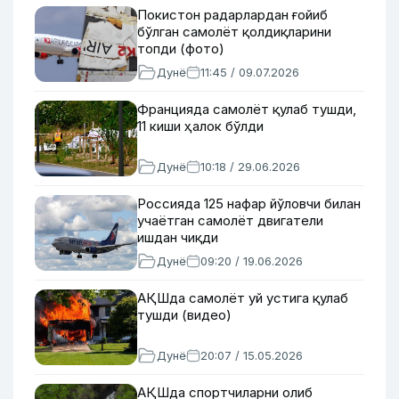
Покистон радарлардан ғойиб
бўлган самолёт қолдиқларини
топди (фото)
Дунё
11:45 / 09.07.2026
Францияда самолёт қулаб тушди,
11 киши ҳалок бўлди
Дунё
10:18 / 29.06.2026
Россияда 125 нафар йўловчи билан
учаётган самолёт двигатели
ишдан чиқди
Дунё
09:20 / 19.06.2026
АҚШда самолёт уй устига қулаб
тушди (видео)
Дунё
20:07 / 15.05.2026
АҚШда спортчиларни олиб