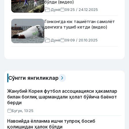
бўлди (видео)
Дунё
09:25 / 24.12.2025
Гонконгда юк ташиётган самолёт
денгизга тушиб кетди (видео)
Дунё
09:09 / 20.10.2025
Сўнгги янгиликлар
Жанубий Корея футбол ассоциацияси ҳакамлар
билан боғлиқ шармандали ҳолат бўйича баёнот
берди
Бугун, 13:25
Навоийда ёлланма ишчи тупроқ босиб
қолишидан ҳалок бўлди