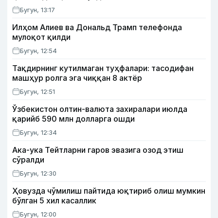
Бугун, 13:17
Илҳом Алиев ва Дональд Трамп телефонда
мулоқот қилди
Бугун, 12:54
Тақдирнинг кутилмаган туҳфалари: тасодифан
машҳур ролга эга чиққан 8 актёр
Бугун, 12:51
Ўзбекистон олтин-валюта захиралари июлда
қарийб 590 млн долларга ошди
Бугун, 12:34
Ака-ука Тейтларни гаров эвазига озод этиш
сўралди
Бугун, 12:30
Ҳовузда чўмилиш пайтида юқтириб олиш мумкин
бўлган 5 хил касаллик
Бугун, 12:00