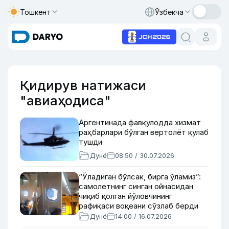
Тошкент
Ўзбекча
Қидирув натижаси
"авиаҳодиса"
Аргентинада фавқулодда хизмат
раҳбарлари бўлган вертолёт қулаб
тушди
Дунё
08:50 / 30.07.2026
“Ўладиган бўлсак, бирга ўламиз”:
самолётнинг синган ойнасидан
чиқиб қолган йўловчининг
рафиқаси воқеани сўзлаб берди
Дунё
14:00 / 16.07.2026