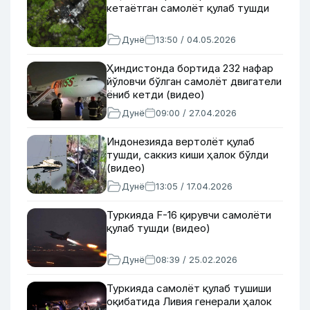
кетаётган самолёт қулаб тушди
Дунё
13:50 / 04.05.2026
Ҳиндистонда бортида 232 нафар
йўловчи бўлган самолёт двигатели
ёниб кетди (видео)
Дунё
09:00 / 27.04.2026
Индонезияда вертолёт қулаб
тушди, саккиз киши ҳалок бўлди
(видео)
Дунё
13:05 / 17.04.2026
Туркияда F-16 қирувчи самолёти
қулаб тушди (видео)
Дунё
08:39 / 25.02.2026
Туркияда самолёт қулаб тушиши
оқибатида Ливия генерали ҳалок