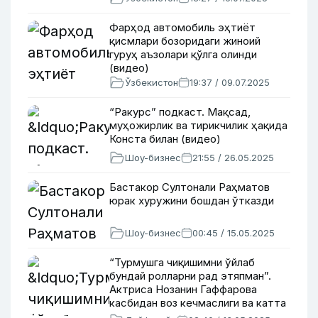
Фарҳод автомобиль эҳтиёт
қисмлари бозоридаги жиноий
гуруҳ аъзолари қўлга олинди
(видео)
Ўзбекистон
19:37 / 09.07.2025
“Ракурс” подкаст. Мақсад,
муҳожирлик ва тирикчилик ҳақида
Конста билан (видео)
Шоу-бизнес
21:55 / 26.05.2025
Бастакор Султонали Раҳматов
юрак хуружини бошдан ўтказди
Шоу-бизнес
00:45 / 15.05.2025
“Турмушга чиқишимни ўйлаб
бундай ролларни рад этяпман”.
Актриса Нозанин Гаффарова
касбидан воз кечмаслиги ва катта
танқидга учрагани ҳақида