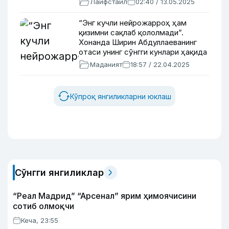
Лайфстайл
02:40 / 13.05.2025
“Энг кучли нейрожарроҳ ҳам
қизимни сақлаб қололмади”.
Хонанда Ширин Абдуллаеванинг
отаси унинг сўнгги кунлари ҳақида
сўзлаб берди
Маданият
18:57 / 22.04.2025
Кўпроқ янгиликларни юклаш
Сўнгги янгиликлар
“Реал Мадрид” “Арсенал” ярим ҳимоячисини
сотиб олмоқчи
Кеча, 23:55