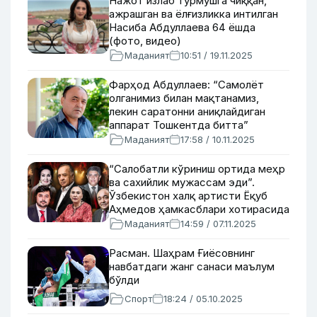
Нажот излаб турмушга чиққан,
ажрашган ва ёлғизликка интилган
Насиба Абдуллаева 64 ёшда
(фото, видео)
Маданият
10:51 / 19.11.2025
Фарҳод Абдуллаев: “Самолёт
олганимиз билан мақтанамиз,
лекин саратонни аниқлайдиган
аппарат Тошкентда битта”
Маданият
17:58 / 10.11.2025
“Салобатли кўриниш ортида меҳр
ва сахийлик мужассам эди”.
Ўзбекистон халқ артисти Ёқуб
Аҳмедов ҳамкасблари хотирасида
Маданият
14:59 / 07.11.2025
Расман. Шаҳрам Ғиёсовнинг
навбатдаги жанг санаси маълум
бўлди
Спорт
18:24 / 05.10.2025