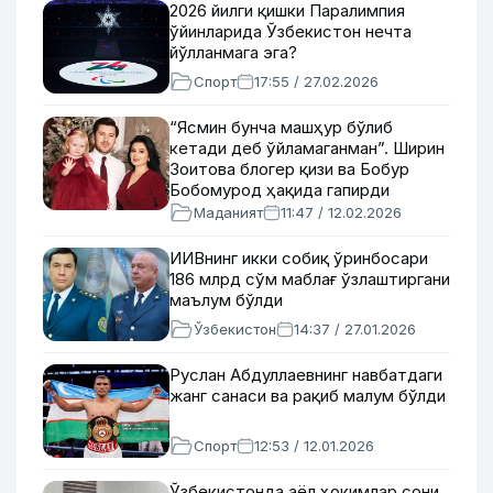
2026 йилги қишки Паралимпия
ўйинларида Ўзбекистон нечта
йўлланмага эга?
Спорт
17:55 / 27.02.2026
“Ясмин бунча машҳур бўлиб
кетади деб ўйламаганман”. Ширин
Зоитова блогер қизи ва Бобур
Бобомурод ҳақида гапирди
Маданият
11:47 / 12.02.2026
ИИВнинг икки собиқ ўринбосари
186 млрд сўм маблағ ўзлаштиргани
маълум бўлди
Ўзбекистон
14:37 / 27.01.2026
Руслан Абдуллаевнинг навбатдаги
жанг санаси ва рақиб малум бўлди
Спорт
12:53 / 12.01.2026
Ўзбекистонда аёл ҳокимлар сони