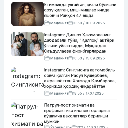
Етимликда улғайган, қизли бўлишни
орзу қилган, миш-мишлар ичида
яшовчи Райҳон 47 ёшда
Маданият
18:50 / 18.09.2025
Instagram: Дилноз Ҳакимованинг
дабдабали тўйи, “Қалпоқ” актёри
ўғлини уйлантирди, Муқаддас
Саъдуллаева фирибгарлардан
огоҳлантирди
Маданият
10:53 / 15.09.2025
Instagram: Синглисига автомобиль
совға қилган Расул Кушербаев,
ажрашаётган Хонзода Қамбарова,
хорижда ҳордиқ чиқараётган
машҳурлар
Маданият
18:55 / 17.07.2025
Патрул-пост хизмати ва
профилактика инспекторларига
қўшимча ваколатлар берилиши
мумкин
Ўзбекистон
13:27 / 16.07.2025