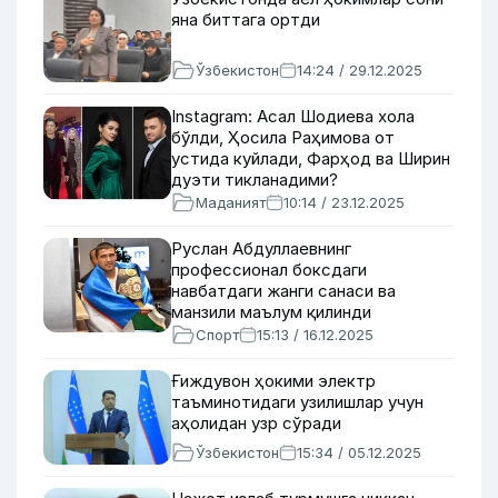
яна биттага ортди
Ўзбекистон
14:24 / 29.12.2025
Instagram: Асал Шодиева хола
бўлди, Ҳосила Раҳимова от
устида куйлади, Фарҳод ва Ширин
дуэти тикланадими?
Маданият
10:14 / 23.12.2025
Руслан Абдуллаевнинг
профессионал боксдаги
навбатдаги жанги санаси ва
манзили маълум қилинди
Спорт
15:13 / 16.12.2025
Ғиждувон ҳокими электр
таъминотидаги узилишлар учун
аҳолидан узр сўради
Ўзбекистон
15:34 / 05.12.2025