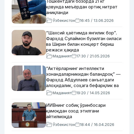
Тошкентдаги бозорда 21 кг
қовунда меъёрдан ортиқ нитрат
аниқланди
Ўзбекистон
16:45 / 13.06.2026
“Шахсий ҳаётимда янгилик бор”.
Фарҳод Сулаймон бузилган оиласи
ва Ширин билан концерт бериш
режаси ҳақида
Маданият
17:30 / 21.05.2026
“Актёрларнинг интеллекти
хонандаларникидан баландроқ” —
Фарҳод Абдуллаев санъатдаги
алоҳидалик, соҳага бефарқлик ва
театрга “қўнғироқ” орқали келиб
Маданият
19:20 / 14.05.2026
қолганлар ҳақида
ИИВнинг собиқ ўринбосари
қамоқдан озод этилгани
айтилмоқда
Ўзбекистон
18:44 / 16.04.2026