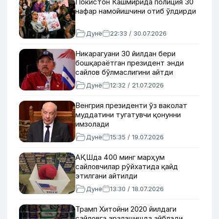
Покистон Кашмирида полиция 30
нафар намойишчини отиб ўлдирди
Дунё
22:33 / 30.07.2026
Никарагуани 30 йилдан бери
бошқараётган президент энди
сайлов бўлмаслигини айтди
Дунё
12:32 / 21.07.2026
Венгрия президенти ўз ваколат
муддатини тугатувчи қонунни
имзолади
Дунё
15:35 / 19.07.2026
АҚШда 400 минг марҳум
сайловчилар рўйхатида қайд
этилгани айтилди
Дунё
13:30 / 18.07.2026
Трамп Хитойни 2020 йилдаги
сайловга аралашишда айблади