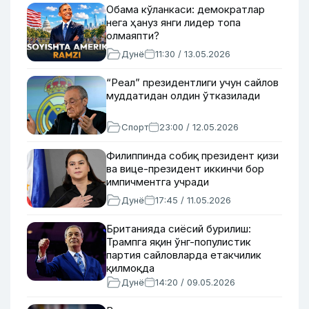
Обама кўланкаси: демократлар
нега ҳануз янги лидер топа
олмаяпти?
Дунё
11:30 / 13.05.2026
“Реал” президентлиги учун сайлов
муддатидан олдин ўтказилади
Спорт
23:00 / 12.05.2026
Филиппинда собиқ президент қизи
ва вице-президент иккинчи бор
импичментга учради
Дунё
17:45 / 11.05.2026
Британияда сиёсий бурилиш:
Трампга яқин ўнг-популистик
партия сайловларда етакчилик
қилмоқда
Дунё
14:20 / 09.05.2026