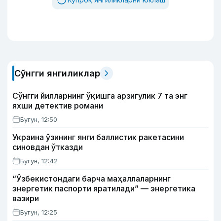
Сўнгги янгиликлар
Сўнгги йилларнинг ўқишга арзигулик 7 та энг
яхши детектив романи
Бугун, 12:50
Украина ўзининг янги баллистик ракетасини
синовдан ўтказди
Бугун, 12:42
“Ўзбекистондаги барча маҳаллаларнинг
энергетик паспорти яратилади” — энергетика
вазири
Бугун, 12:25