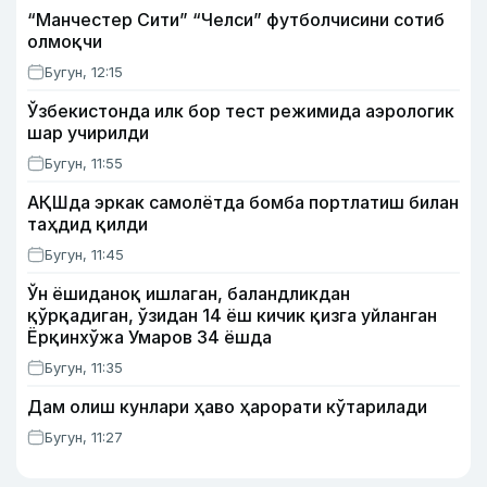
“Манчестер Сити” “Челси” футболчисини сотиб
олмоқчи
Бугун, 12:15
Ўзбекистонда илк бор тест режимида аэрологик
шар учирилди
Бугун, 11:55
АҚШда эркак самолётда бомба портлатиш билан
таҳдид қилди
Бугун, 11:45
Ўн ёшиданоқ ишлаган, баландликдан
қўрқадиган, ўзидан 14 ёш кичик қизга уйланган
Ёрқинхўжа Умаров 34 ёшда
Бугун, 11:35
Дам олиш кунлари ҳаво ҳарорати кўтарилади
Бугун, 11:27