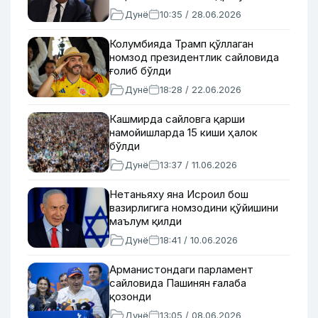
Дунё
10:35 / 28.06.2026
Колумбияда Трамп қўллаган
номзод президентлик сайловида
ғолиб бўлди
Дунё
18:28 / 22.06.2026
Кашмирда сайловга қарши
намойишларда 15 киши ҳалок
бўлди
Дунё
13:37 / 11.06.2026
Нетаньяху яна Исроил бош
вазирлигига номзодини қўйишини
маълум қилди
Дунё
18:41 / 10.06.2026
Арманистондаги парламент
сайловида Пашинян ғалаба
қозонди
Дунё
13:05 / 08.06.2026