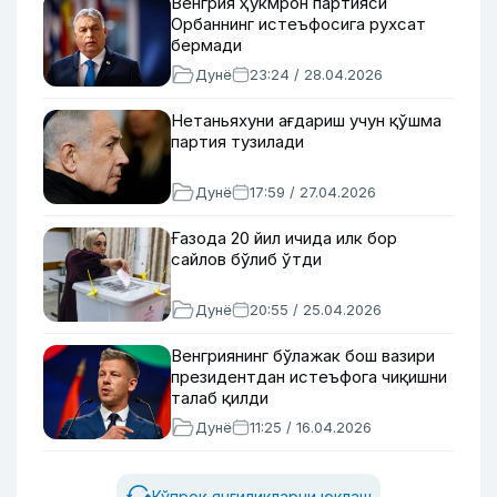
Венгрия ҳукмрон партияси
Орбаннинг истеъфосига рухсат
бермади
Дунё
23:24 / 28.04.2026
Нетаньяхуни ағдариш учун қўшма
партия тузилади
Дунё
17:59 / 27.04.2026
Ғазода 20 йил ичида илк бор
сайлов бўлиб ўтди
Дунё
20:55 / 25.04.2026
Венгриянинг бўлажак бош вазири
президентдан истеъфога чиқишни
талаб қилди
Дунё
11:25 / 16.04.2026
Кўпроқ янгиликларни юклаш