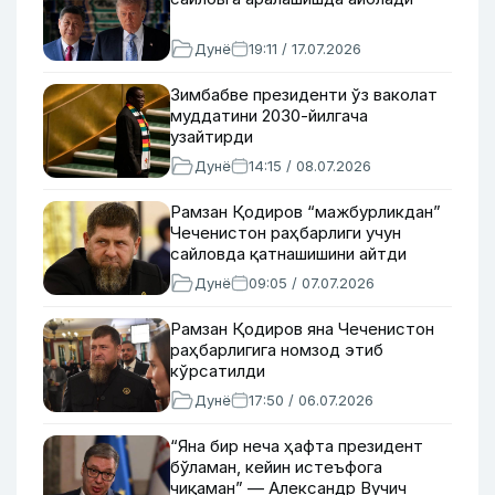
Дунё
19:11 / 17.07.2026
Зимбабве президенти ўз ваколат
муддатини 2030-йилгача
узайтирди
Дунё
14:15 / 08.07.2026
Рамзан Қодиров “мажбурликдан”
Чеченистон раҳбарлиги учун
сайловда қатнашишини айтди
Дунё
09:05 / 07.07.2026
Рамзан Қодиров яна Чеченистон
раҳбарлигига номзод этиб
кўрсатилди
Дунё
17:50 / 06.07.2026
“Яна бир неча ҳафта президент
бўламан, кейин истеъфога
чиқаман” — Александр Вучич