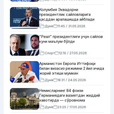
Колумбия Эквадорни
президентлик сайловларига
қасддан аралашишда айблади
Дунё
11:45 / 31.05.2026
“Реал” президентлиги учун сайлов
куни маълум бўлди
Спорт
12:10 / 27.05.2026
Арманистон Европа Иттифоқи
билан визасиз режимни 2 йил ичида
жорий этиши мумкин
Дунё
18:31 / 24.05.2026
Немисларнинг 84 фоизи
Германиядаги вазиятдан жиддий
хавотирда — сўровнома
Дунё
23:25 / 17.05.2026