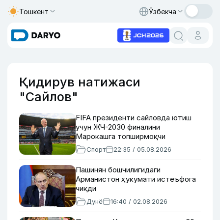
Тошкент
Ўзбекча
Қидирув натижаси
"Сайлов"
FIFA президенти сайловда ютиш
учун ЖЧ-2030 финалини
Марокашга топширмоқчи
Спорт
22:35 / 05.08.2026
Пашинян бошчилигидаги
Арманистон ҳукумати истеъфога
чиқди
Дунё
16:40 / 02.08.2026