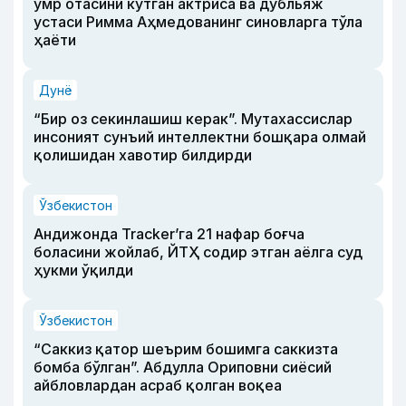
умр отасини кутган актриса ва дубльяж
устаси Римма Аҳмедованинг синовларга тўла
ҳаёти
Дунё
“Бир оз секинлашиш керак”. Мутахассислар
инсоният сунъий интеллектни бошқара олмай
қолишидан хавотир билдирди
Ўзбекистон
Андижонда Tracker’га 21 нафар боғча
боласини жойлаб, ЙТҲ содир этган аёлга суд
ҳукми ўқилди
Ўзбекистон
“Саккиз қатор шеърим бошимга саккизта
бомба бўлган”. Абдулла Ориповни сиёсий
айбловлардан асраб қолган воқеа