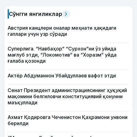
Сўнгги янгиликлар
Австрия канцлери оналар меҳнати ҳақидаги
гаплари учун узр сўради
Суперлига. “Навбаҳор” “Сурхон”ни ўз уйида
мағлуб этди, “Локомотив” ва “Хоразм” уйда
ғалаба қозонди
Актёр Абду­маннон Убайдуллаев вафот этди
Сенат Президент администрациясининг ҳуқуқий
мақомини белгиловчи конституциявий қонунни
маъқуллади
Ахмат Қодировга Чеченистон Қаҳрамони унвони
берилди