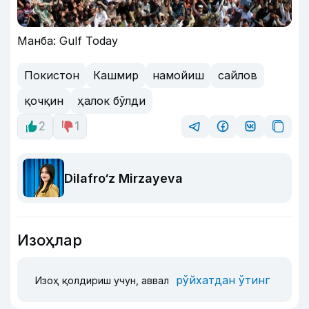
Манба: Gulf Today
Покистон
Кашмир
намойиш
сайлов
қочқин
ҳалок бўлди
2
1
Dilafro‘z Mirzayeva
Изоҳлар
рўйхатдан ўтинг
Изоҳ қолдириш учун, аввал