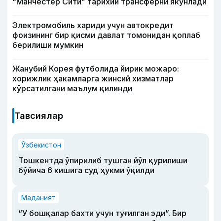
“Манчестер Сити” тарихий трансферни якунлади
Электромобиль хариди учун автокредит
фоизининг бир қисми давлат томонидан қоплаб
берилиши мумкин
Жанубий Корея футболида йирик можаро:
хорижлик ҳакамларга жинсий хизматлар
кўрсатилгани маълум қилинди
Тавсиялар
Ўзбекистон
Тошкентда ўпирилиб тушган йўл қурилиши
бўйича 6 кишига суд ҳукми ўқилди
Маданият
“У бошқалар бахти учун туғилган эди”. Бир