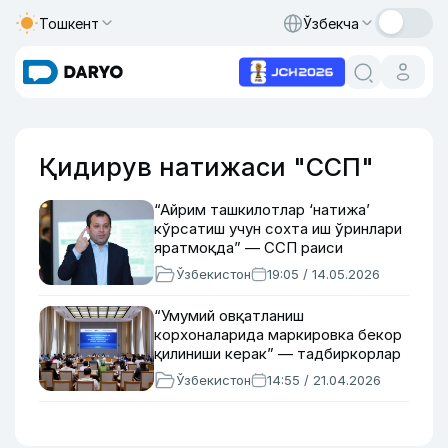
Тошкент
Ўзбекча
Қидирув натижаси "ССП"
“Айрим ташкилотлар ‘натижа’
кўрсатиш учун сохта иш ўринлари
яратмоқда” — ССП раиси
Ўзбекистон
19:05 / 14.05.2026
“Умумий овқатланиш
корхоналарида маркировка бекор
қилиниши керак” — тадбиркорлар
Ўзбекистон
14:55 / 21.04.2026