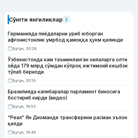
Сўнгги янгиликлар
Германияда пиёдаларни уриб юборган
афғонистонлик умрбод қамоққа ҳукм қилинди
Бугун, 20:26
Ўзбекистонда кам таъминланган оилаларга олти
ойда 179 млрд сўмдан кўпроқ ижтимоий кешбэк
тўлаб берилди
Бугун, 20:10
Бразилияда капибаралар парламент биносига
бостириб кирди (видео)
Бугун, 19:53
“Реал” Ян Диоманде трансферини расман эълон
қилди
Бугун, 19:46