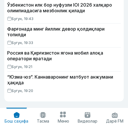
Ўзбекистон илк бор нуфузли IOI 2026 халқаро
олимпиадасига мезбонлик қилади
Бугун, 19:43
Фарғонада минг йиллик девор қолдиқлари
топилди
Бугун, 19:33
Россия ва Қирғизистон ягона мобил алоқа
оператори яратади
Бугун, 19:21
“Юзма-юз”. Каннаваронинг матбуот анжумани
ҳақида
Бугун, 19:20
Бош саҳифа
Тасма
Меню
Видеолар
Дарё FM