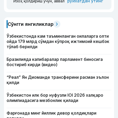
рўйхатдан ўтинг
Изоҳ қолдириш учун, аввал
Сўнгги янгиликлар
Ўзбекистонда кам таъминланган оилаларга олти
ойда 179 млрд сўмдан кўпроқ ижтимоий кешбэк
тўлаб берилди
Бразилияда капибаралар парламент биносига
бостириб кирди (видео)
“Реал” Ян Диоманде трансферини расман эълон
қилди
Ўзбекистон илк бор нуфузли IOI 2026 халқаро
олимпиадасига мезбонлик қилади
Фарғонада минг йиллик девор қолдиқлари