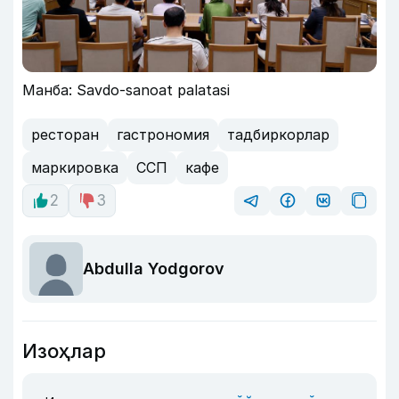
Манба: Savdo-sanoat palatasi
ресторан
гастрономия
тадбиркорлар
маркировка
ССП
кафе
2
3
Abdulla Yodgorov
Изоҳлар