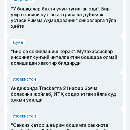
“У бошқалар бахти учун туғилган эди”. Бир
умр отасини кутган актриса ва дубльяж
устаси Римма Аҳмедованинг синовларга тўла
ҳаёти
Дунё
“Бир оз секинлашиш керак”. Мутахассислар
инсоният сунъий интеллектни бошқара олмай
қолишидан хавотир билдирди
Ўзбекистон
Андижонда Tracker’га 21 нафар боғча
боласини жойлаб, ЙТҲ содир этган аёлга суд
ҳукми ўқилди
Ўзбекистон
“Саккиз қатор шеърим бошимга саккизта