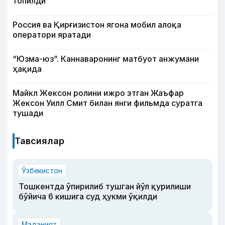
топилди
Россия ва Қирғизистон ягона мобил алоқа
оператори яратади
“Юзма-юз”. Каннаваронинг матбуот анжумани
ҳақида
Майкл Жексон ролини ижро этган Жаъфар
Жексон Уилл Смит билан янги фильмда суратга
тушади
Тавсиялар
Ўзбекистон
Тошкентда ўпирилиб тушган йўл қурилиши
бўйича 6 кишига суд ҳукми ўқилди
Маданият