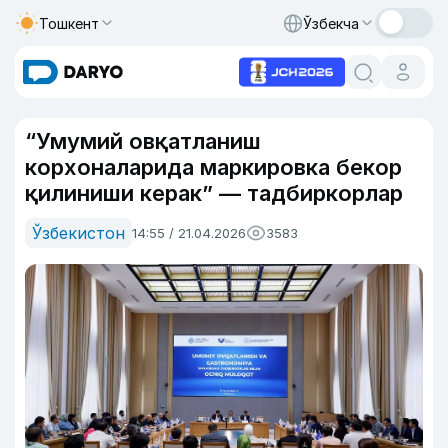
Тошкент
Ўзбекча
“Умумий овқатланиш
корхоналарида маркировка бекор
қилиниши керак” — тадбиркорлар
Ўзбекистон
14:55 / 21.04.2026
3583