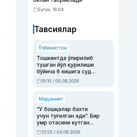
билан табриклади
Бугун, 16:04
Тавсиялар
Ўзбекистон
Тошкентда ўпирилиб
тушган йўл қурилиши
бўйича 6 кишига суд
ҳукми ўқилди
10:10 / 05.08.2026
Маданият
“У бошқалар бахти
учун туғилган эди”. Бир
умр отасини кутган
актриса ва дубльяж
13:55 / 04.08.2026
устаси Римма