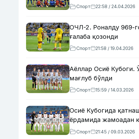
Спорт
22:58 / 24.04.2026
ОЧЛ-2. Роналду 969-г
ғалаба қозонди
Спорт
21:58 / 19.04.2026
Аёллар Осиё Кубоги. 
мағлуб бўлди
Спорт
15:59 / 14.03.2026
Осиё Кубогида қатна
ёрдамида жамоадан қ
Спорт
21:45 / 09.03.2026