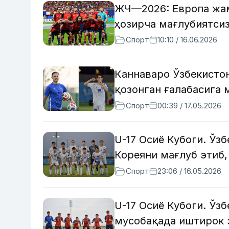
ЖЧ—2026: Европа жам
ҳозирча мағлубиятси
Спорт
10:10 / 16.06.2026
Каннаваро Ўзбекисто
қозонган ғалабасига
Спорт
00:39 / 17.05.2026
U-17 Осиё Кубоги. Ўз
Кореяни мағлуб этиб,
Спорт
23:06 / 16.05.2026
U-17 Осиё Кубоги. Ўз
мусобақада иштирок