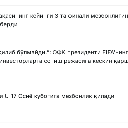
қасининг кейинги 3 та финали мезбонлиги
 берди
қилиб бўлмайди!”: ОФК президенти FIFA’нин
инвесторларга сотиш режасига кескин қар
и U-17 Осиё кубогига мезбонлик қилади