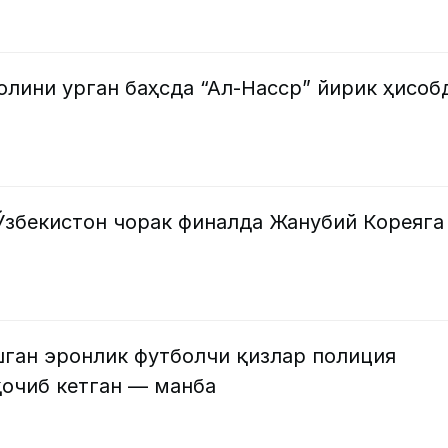
олини урган баҳсда “Ал-Насср” йирик ҳисоб
Ўзбекистон чорак финалда Жанубий Кореяга
шган эронлик футболчи қизлар полиция
очиб кетган — манба