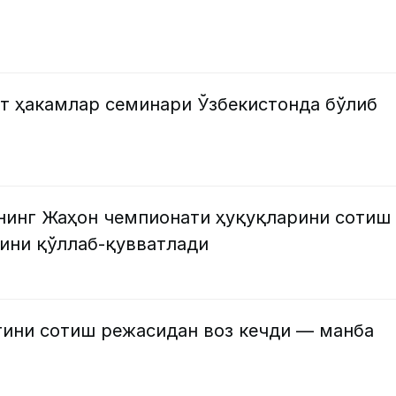
т ҳакамлар семинари Ўзбекистонда бўлиб
’нинг Жаҳон чемпионати ҳуқуқларини сотиш
нини қўллаб-қувватлади
тини сотиш режасидан воз кечди — манба