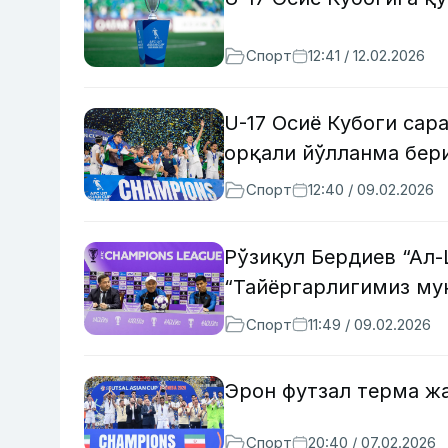
Спорт
12:41 / 12.02.2026
U-17 Осиё Кубоги сар
орқали йўлланма бер
Спорт
12:40 / 09.02.2026
Рўзиқул Бердиев “Ал-
“Тайёргарлигимиз му
Спорт
11:49 / 09.02.2026
Эрон футзал терма жа
Спорт
20:40 / 07.02.2026