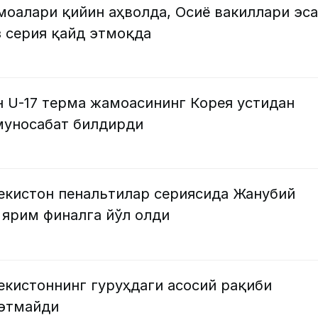
оалари қийин аҳволда, Осиё вакиллари эса
з серия қайд этмоқда
н U-17 терма жамоасининг Корея устидан
 муносабат билдирди
бекистон пенальтилар сериясида Жанубий
 ярим финалга йўл олди
бекистоннинг гуруҳдаги асосий рақиби
 этмайди