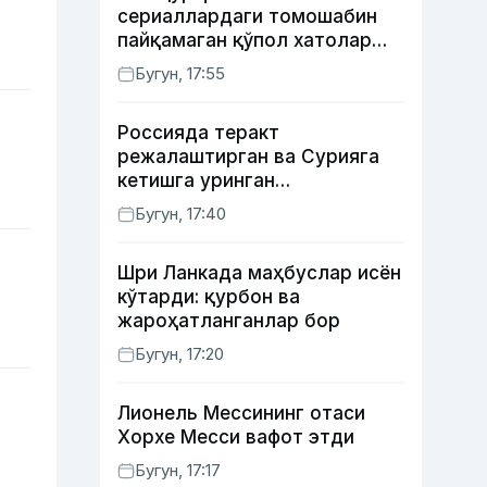
сериаллардаги томошабин
пайқамаган қўпол хатолар
(фото)
Бугун, 17:55
Россияда теракт
режалаштирган ва Сурияга
кетишга уринган
сурхондарёлик 4 нафар йигит
Бугун, 17:40
қамалди
Шри Ланкада маҳбуслар исён
кўтарди: қурбон ва
жароҳатланганлар бор
Бугун, 17:20
Лионель Мессининг отаси
Хорхе Месси вафот этди
Бугун, 17:17