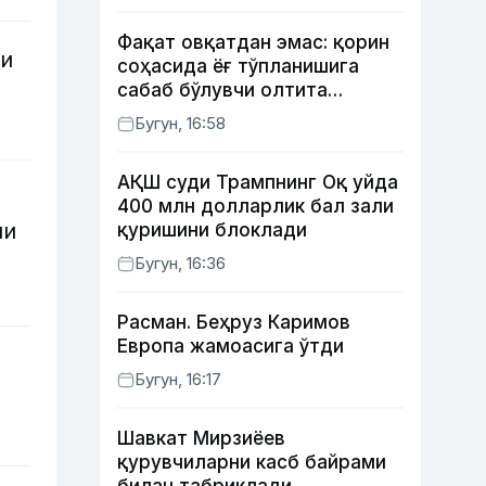
Фақат овқатдан эмас: қорин
ни
соҳасида ёғ тўпланишига
сабаб бўлувчи олтита
зарарли одат
Бугун, 16:58
АҚШ суди Трампнинг Оқ уйда
г
400 млн долларлик бал зали
ши
қуришини блоклади
Бугун, 16:36
Расман. Беҳруз Каримов
Европа жамоасига ўтди
Бугун, 16:17
Шавкат Мирзиёев
қурувчиларни касб байрами