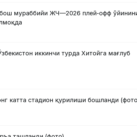
 бош мураббийи ЖЧ—2026 плей-офф ўйинин
илмоқда
Ўзбекистон иккинчи турда Хитойга мағлуб
нг катта стадион қурилиши бошланди (фото
уръа ташланди (фото)