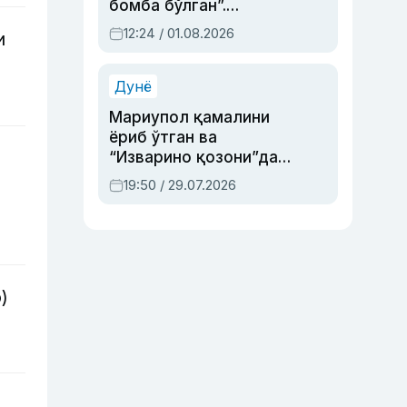
бомба бўлган”.
Абдулла Ориповни
12:24 / 01.08.2026
и
сиёсий айбловлардан
асраб қолган воқеа
Дунё
Мариупол қамалини
ёриб ўтган ва
“Изварино қозони”дан
чиққан қаҳрамон —
19:50 / 29.07.2026
Украина армияси бош
қўмондони Драпатий
ҳақида
)