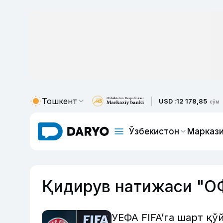
Тошкент
USD :
12 178,85
сўм
Ўзбекистон
Маркази
Қидирув натижаси "О
УЕФА FIFA’га шарт қў