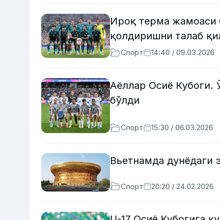
Ироқ терма жамоаси
қолдиришни талаб қ
Спорт
14:40 / 09.03.2026
Аёллар Осиё Кубоги. 
бўлди
Спорт
15:30 / 06.03.2026
Вьетнамда дунёдаги э
Спорт
20:20 / 24.02.2026
U-17 Осиё Кубогига қ