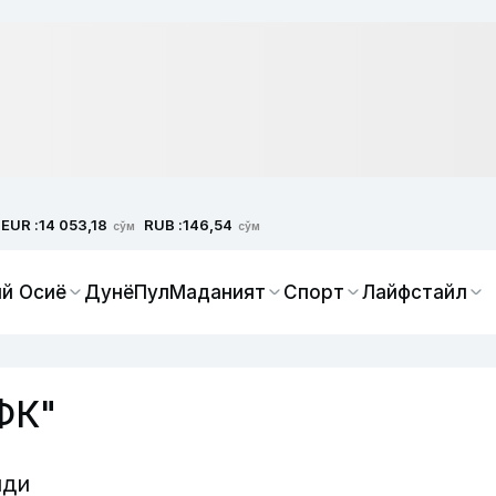
EUR :
RUB :
14 053,18
146,54
сўм
сўм
й Осиё
Дунё
Пул
Маданият
Спорт
Лайфстайл
ФК"
йди