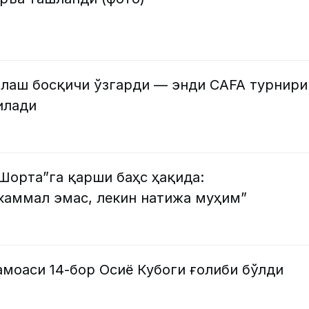
алаш босқичи ўзгарди — энди CAFA турнири
илади
Шорта”га қарши баҳс ҳақида:
каммал эмас, лекин натижа муҳим”
моаси 14-бор Осиё Кубоги ғолиби бўлди