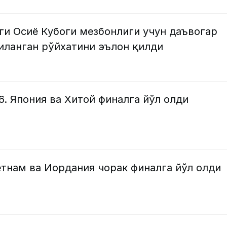
ги Осиё Кубоги мезбонлиги учун даъвогар
иланган рўйхатини эълон қилди
6. Япония ва Хитой финалга йўл олди
етнам ва Иордания чорак финалга йўл олди