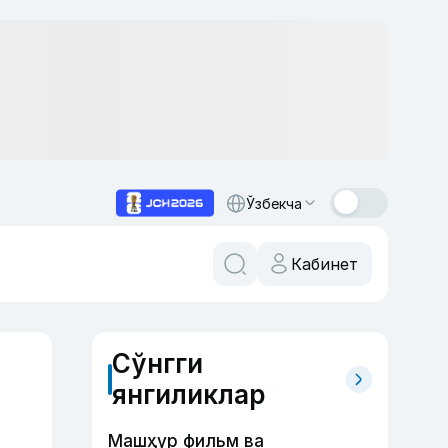
Ўзбекча
Кабинет
Сўнгги
янгиликлар
Машҳур фильм ва