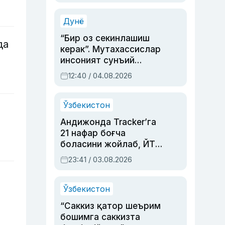
Аҳмедованинг
синовларга тўла ҳаёти
Дунё
“Бир оз секинлашиш
да
керак”. Мутахассислар
инсоният сунъий
интеллектни бошқара
12:40 / 04.08.2026
олмай қолишидан
хавотир билдирди
Ўзбекистон
Андижонда Tracker’га
21 нафар боғча
боласини жойлаб, ЙТҲ
содир этган аёлга суд
23:41 / 03.08.2026
ҳукми ўқилди
Ўзбекистон
“Саккиз қатор шеърим
бошимга саккизта