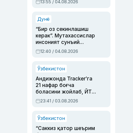
13:55 / 04.08.2026
устаси Римма
Аҳмедованинг
синовларга тўла ҳаёти
Дунё
“Бир оз секинлашиш
керак”. Мутахассислар
инсоният сунъий
интеллектни бошқара
12:40 / 04.08.2026
олмай қолишидан
хавотир билдирди
Ўзбекистон
Андижонда Tracker’га
21 нафар боғча
боласини жойлаб, ЙТҲ
содир этган аёлга суд
23:41 / 03.08.2026
ҳукми ўқилди
Ўзбекистон
“Саккиз қатор шеърим