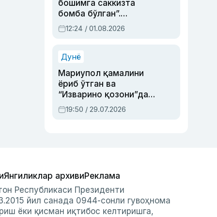
бошимга саккизта
бомба бўлган”.
Абдулла Ориповни
12:24 / 01.08.2026
сиёсий айбловлардан
асраб қолган воқеа
Дунё
Мариупол қамалини
ёриб ўтган ва
“Изварино қозони”дан
чиққан қаҳрамон —
19:50 / 29.07.2026
Украина армияси бош
қўмондони Драпатий
ҳақида
и
Янгиликлар архиви
Реклама
стон Республикаси Президенти
3.2015 йил санада 0944-сонли гувоҳнома
риш ёки қисман иқтибос келтиришга,