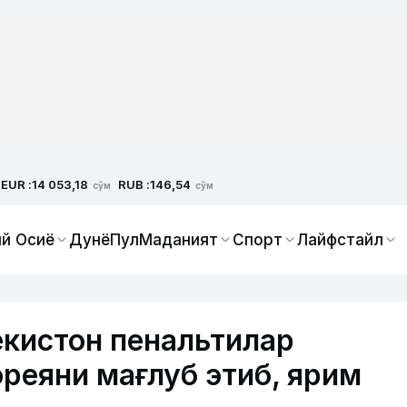
EUR :
RUB :
14 053,18
146,54
сўм
сўм
й Осиё
Дунё
Пул
Маданият
Спорт
Лайфстайл
екистон пенальтилар
реяни мағлуб этиб, ярим