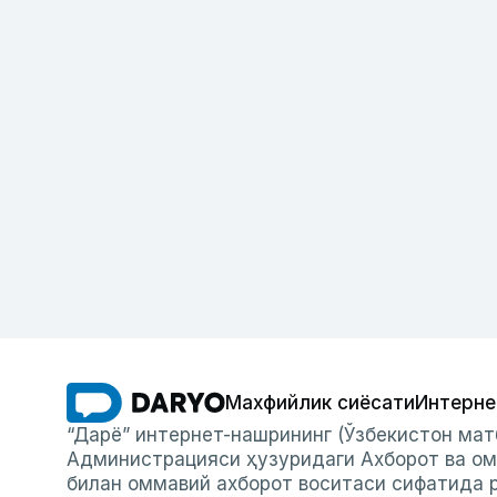
Махфийлик сиёсати
Интерне
“Дарё” интернет-нашрининг (Ўзбекистон мат
Администрацияси ҳузуридаги Ахборот ва ом
билан оммавий ахборот воситаси сифатида р