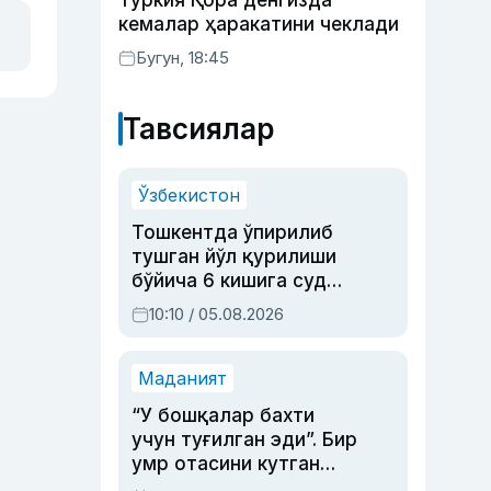
Туркия Қора денгизда
кемалар ҳаракатини чеклади
Бугун, 18:45
Тавсиялар
Ўзбекистон
Тошкентда ўпирилиб
тушган йўл қурилиши
бўйича 6 кишига суд
ҳукми ўқилди
10:10 / 05.08.2026
Маданият
“У бошқалар бахти
учун туғилган эди”. Бир
умр отасини кутган
актриса ва дубльяж