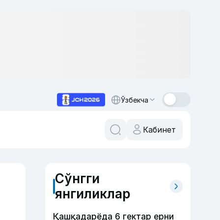
Ўзбекча
Кабинет
Сўнгги
янгиликлар
Қашқадарёда 6 гектар ерни