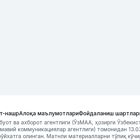
т-нашр
Алоқа маълумотлари
Фойдаланиш шартлар
буот ва ахборот агентлиги (ЎзМАА, ҳозирги Ўзбеки
мавий коммуникациялар агентлиги) томонидан 13.0
ўйхатга олинган. Матнли материалларни тўлиқ кўчи