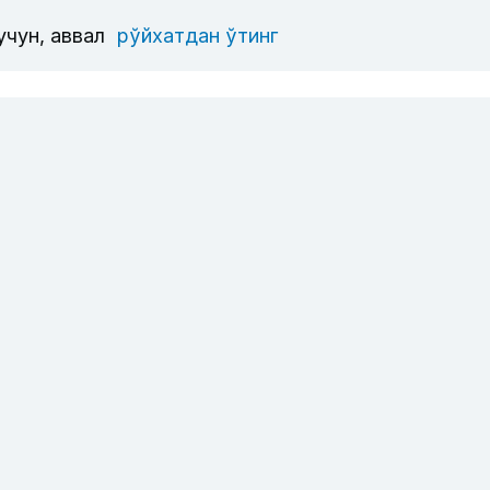
учун, аввал
рўйхатдан ўтинг