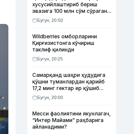
хусусийлаштириб бериш
эвазига 100 млн сўм сўраган
шахс ушланди
Бугун, 20:50
Wildberries омборларини
Қирғизистонга кўчириш
таклиф қилинди
Бугун, 20:25
Самарқанд шаҳри ҳудудига
қўшни туманлардан қарийб
17,2 минг гектар ер қўшиб
берилади
Бугун, 20:00
Месси фаолиятини якунлагач,
“Интер Майами” раҳбарига
айланадими?