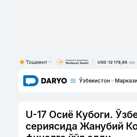
Тошкент
USD :
12 178,85
сўм
Ўзбекистон
Маркази
U-17 Осиё Кубоги. Ўзб
сериясида Жанубий Ко