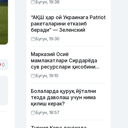
Бугун, 19:38
“АҚШ ҳар ой Украинага Patriot
ракеталарини етказиб
беради” — Зеленский
Бугун, 19:30
Марказий Осиё
мамлакатлари Сирдарёда
0
сув ресурслари ҳисобини
автоматлаштириш режасини
Бугун, 19:10
ишлаб чиқишни маъқуллади
Болаларда қуруқ йўтални
тезда даволаш учун нима
қилиш керак?
Бугун, 18:57