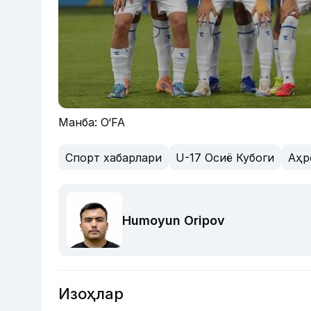
Манба: O‘FA
Спорт хабарлари
U-17 Осиё Кубоги
Аҳр
Humoyun Oripov
Изоҳлар