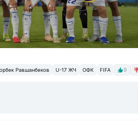
орбек Равшанбеков
U-17 ЖЧ
ОФК
FIFA
9