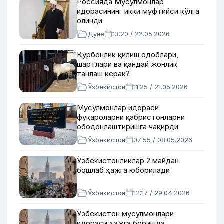
Россияда Мусулмонлар
идорасининг икки муфтийси қўлга
олинди
Дунё
13:20 / 22.05.2026
Қурбонлик қилиш одоблари,
шартлари ва қандай жонлиқ
танлаш керак?
Ўзбекистон
11:25 / 21.05.2026
Мусулмонлар идораси
фуқароларни қабристонларни
ободонлаштиришга чақирди
Ўзбекистон
07:55 / 08.05.2026
Ўзбекистонликлар 2 майдан
бошлаб ҳажга юборилади
Ўзбекистон
12:17 / 29.04.2026
Ўзбекистон мусулмонлари
идораси ҳажга боришда