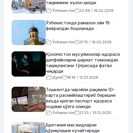
тақвимини эълон қилди
Ўзбекистон
22:49 / 16.02.2026
Ўзбекистонда рамазон ойи 19
февралдан бошланади
Ўзбекистон
21:15 / 16.02.2026
Қозоғистон мусулмонлар идораси
дипфейкларни шариат томонидан
тақиқлангани тўғрисида фатво
чиқарди
Дунё
18:16 / 12.01.2026
Тошкентда чиройли рақамли ID-
карта расмийлаштириб беришни
ваъда қилган паспорт идораси
ходими қўлга олинди
Ўзбекистон
21:25 / 10.12.2025
Британия масжидларни
қўриқлашни кучайтиради