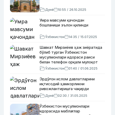
Дунё
10:55 / 26.10.2025
Умра мавсуми қачондан
бошланиши эълон қилинди
Ўзбекистон
14:35 / 15.07.2025
Шавкат Мирзиёев ҳаж зиёратида
бўлиб турган Ўзбекистон
мусулмонлари идораси раиси
билан телефон орқали мулоқот
қилди
Ўзбекистон
01:40 / 01.06.2025
Эрдўғон ислом давлатларини
иқтисодий ҳамкорликни
ривожлантиришга чақирди
Дунё
02:30 / 31.05.2025
Ўзбекистон мусулмонлари
идорасида маблағлар