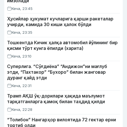
имзолади
Кеча, 23:45
Ҳусийлар ҳукумат кучларига қарши ракеталар
учирди, камида 30 киши ҳалок бўлди
Кеча, 23:35
Тошкентда Кичик ҳалқа автомобил йўлининг бир
қисми тўрт кунга ёпилди (харита)
Кеча, 23:10
Суперлига. “Сўғдиёна” “Андижон”ни мағлуб
этди, “Пахтакор” “Бухоро” билан жанговар
дуранг қайд этди
Кеча, 22:31
Трамп АҚШ ўқ-дорилари ҳақида маълумот
тарқатганларга қамоқ билан таҳдид қилди
Кеча, 22:28
“Толибон” Нангарҳор вилоятида 72 гектар ерни
тортиб олди