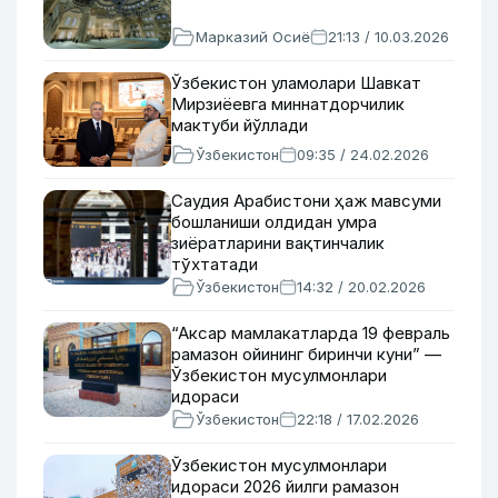
Марказий Осиё
21:13 / 10.03.2026
Ўзбекистон уламолари Шавкат
Мирзиёевга миннатдорчилик
мактуби йўллади
Ўзбекистон
09:35 / 24.02.2026
Саудия Арабистони ҳаж мавсуми
бошланиши олдидан умра
зиёратларини вақтинчалик
тўхтатади
Ўзбекистон
14:32 / 20.02.2026
“Аксар мамлакатларда 19 февраль
рамазон ойининг биринчи куни” —
Ўзбекистон мусулмонлари
идораси
Ўзбекистон
22:18 / 17.02.2026
Ўзбекистон мусулмонлари
идораси 2026 йилги рамазон