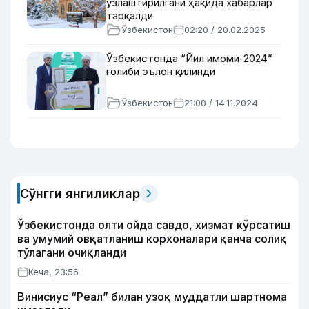
ўзлаштирилгани ҳақида хабарлар
тарқалди
Ўзбекистон
02:20 / 20.02.2025
Ўзбекистонда “Йил имоми-2024”
ғолиби эълон қилинди
Ўзбекистон
21:00 / 14.11.2024
Сўнгги янгиликлар
Ўзбекистонда олти ойда савдо, хизмат кўрсатиш
ва умумий овқатланиш корхоналари қанча солиқ
тўлагани очиқланди
Кеча, 23:56
Винисиус “Реал” билан узоқ муддатли шартнома