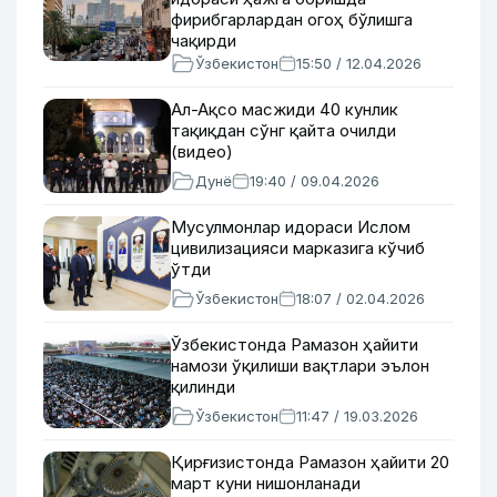
фирибгарлардан огоҳ бўлишга
чақирди
Ўзбекистон
15:50 / 12.04.2026
Ал-Ақсо масжиди 40 кунлик
тақиқдан сўнг қайта очилди
(видео)
Дунё
19:40 / 09.04.2026
Мусулмонлар идораси Ислом
цивилизацияси марказига кўчиб
ўтди
Ўзбекистон
18:07 / 02.04.2026
Ўзбекистонда Рамазон ҳайити
намози ўқилиши вақтлари эълон
қилинди
Ўзбекистон
11:47 / 19.03.2026
Қирғизистонда Рамазон ҳайити 20
март куни нишонланади