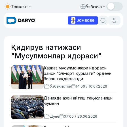
Тошкент
Ўзбекча
Қидирув натижаси
"Мусулмонлар идораси"
Кавказ мусулмонлари идораси
раиси “Эл-юрт ҳурмати” ордени
билан тақдирланди
Ўзбекистон
14:06 / 10.07.2026
Данияда азон айтиш тақиқланиши
мумкин
Дунё
07:00 / 26.06.2026