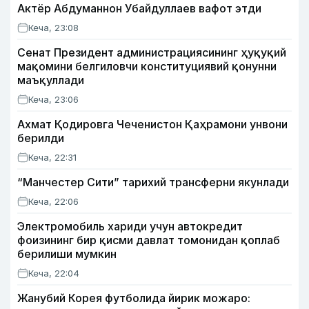
Актёр Абду­маннон Убайдуллаев вафот этди
Кеча, 23:08
Сенат Президент администрациясининг ҳуқуқий
мақомини белгиловчи конституциявий қонунни
маъқуллади
Кеча, 23:06
Ахмат Қодировга Чеченистон Қаҳрамони унвони
берилди
Кеча, 22:31
“Манчестер Сити” тарихий трансферни якунлади
Кеча, 22:06
Электромобиль хариди учун автокредит
фоизининг бир қисми давлат томонидан қоплаб
берилиши мумкин
Кеча, 22:04
Жанубий Корея футболида йирик можаро: