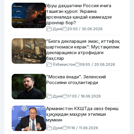
Уруш даҳшатини Россия ичига
ташиган қурол: Украина
арсеналида қандай камикадзе
дронлар бор?
Дунё
20:05 / 30.06.2026
“Бизга декларация эмас, иттифоқ
шартномаси керак”: Мустақиллик
декларацияси атрофидаги
баҳслар
Ўзбекистон
09:05 / 20.06.2026
“Москва ёнади”. Зеленский
Россияни огоҳлантирди
Дунё
17:05 / 18.06.2026
Арманистон КХШТда овоз бериш
ҳуқуқидан маҳрум этилиши
мумкин
Дунё
11:16 / 11.06.2026