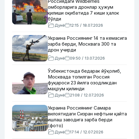
Россиядаги Wildberries
омборларига дронлар ҳужум
қилиши оқибатида 7 киши ҳалок
бўлди
Дунё
12:15 / 18.07.2026
Украина Россиянинг 14 та кемасига
зарба берди, Москвага 300 та
дрон учирди
Дунё
09:50 / 13.07.2026
Ўзбекистонда бедарак йўқолиб,
Москвада топилган Россия
фуқароси 23 йилга озодликдан
маҳрум қилинди
Дунё
21:08 / 12.07.2026
Украина Россиянинг Самара
вилоятидаги Сизран нефтьни қайта
ишлаш заводига зарба берди
(фото)
Дунё
17:14 / 12.07.2026