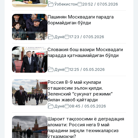
Ўзбекистон
20:52 / 07.05.2026
Пашинян Москвадаги парадга
бормайдиган бўлди
Дунё
17:23 / 07.05.2026
Словакия бош вазири Москвадаги
парадда қатнашмайдиган бўлди
Дунё
12:25 / 05.05.2026
Россия 8-9 май кунлари
оташкесим эълон қилди.
Зеленский “сукунат режими”
билан жавоб қайтарди
Дунё
08:45 / 05.05.2026
Шароит тақозосими ё деградация
аломати: Россия нега 9 май
парадини зирҳли техникаларсиз
ўтказмоқчи?