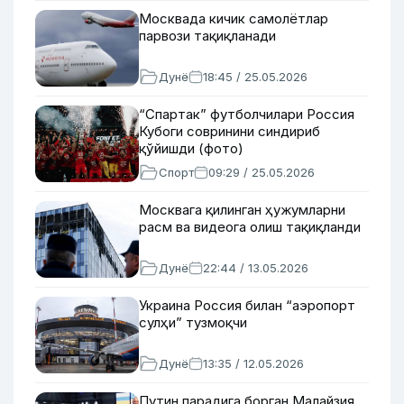
Москвада кичик самолётлар
парвози тақиқланади
Дунё
18:45 / 25.05.2026
“Спартак” футболчилари Россия
Кубоги совринини синдириб
қўйишди (фото)
Спорт
09:29 / 25.05.2026
Москвага қилинган ҳужумларни
расм ва видеога олиш тақиқланди
Дунё
22:44 / 13.05.2026
Украина Россия билан “аэропорт
сулҳи” тузмоқчи
Дунё
13:35 / 12.05.2026
Путин парадига борган Малайзия