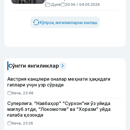
Дунё
20:56 / 04.05.2026
Кўпроқ янгиликларни юклаш
Сўнгги янгиликлар
Австрия канцлери оналар меҳнати ҳақидаги
гаплари учун узр сўради
Кеча, 23:48
Суперлига. “Навбаҳор” “Сурхон”ни ўз уйида
мағлуб этди, “Локомотив” ва “Хоразм” уйда
ғалаба қозонди
Кеча, 23:26