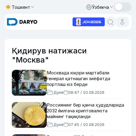
Тошкент
Ўзбекча
Қидирув натижаси
"Москва"
Москвада юқори мартабали
генерал қатнашган зиёфатда
портлаш юз берди
Дунё
08:47 / 02.08.2026
Россиянинг бир қанча ҳудудларида
2032 йилгача криптовалюта
майнинг тақиқланди
Дунё
07:45 / 02.08.2026