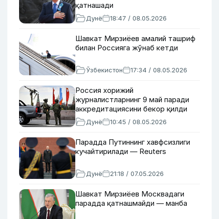
қатнашади
Дунё
18:47 / 08.05.2026
Шавкат Мирзиёев амалий ташриф
билан Россияга жўнаб кетди
Ўзбекистон
17:34 / 08.05.2026
Россия хорижий
журналистларнинг 9 май паради
аккредитациясини бекор қилди
Дунё
10:45 / 08.05.2026
Парадда Путиннинг хавфсизлиги
кучайтирилади — Reuters
Дунё
21:18 / 07.05.2026
Шавкат Мирзиёев Москвадаги
парадда қатнашмайди — манба