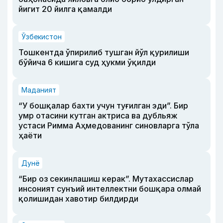
йигит 20 йилга қамалди
Ўзбекистон
Тошкентда ўпирилиб тушган йўл қурилиши
бўйича 6 кишига суд ҳукми ўқилди
Маданият
“У бошқалар бахти учун туғилган эди”. Бир
умр отасини кутган актриса ва дубльяж
устаси Римма Аҳмедованинг синовларга тўла
ҳаёти
Дунё
“Бир оз секинлашиш керак”. Мутахассислар
инсоният сунъий интеллектни бошқара олмай
қолишидан хавотир билдирди