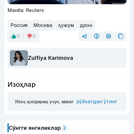
Манба: Reuters
Россия
Москва
ҳужум
дрон
0
0
Zulfiya Karimova
Изоҳлар
рўйхатдан ўтинг
Изоҳ қолдириш учун, аввал
Сўнгги янгиликлар