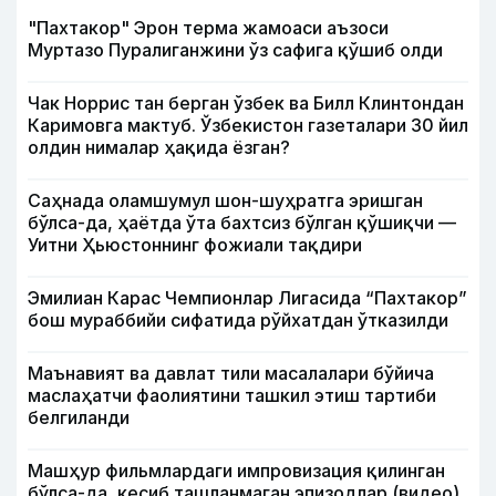
"Пахтакор" Эрон терма жамоаси аъзоси
Муртазо Пуралиганжини ўз сафига қўшиб олди
Чак Норрис тан берган ўзбек ва Билл Клинтондан
Каримовга мактуб. Ўзбекистон газеталари 30 йил
олдин нималар ҳақида ёзган?
Саҳнада оламшумул шон-шуҳратга эришган
бўлса-да, ҳаётда ўта бахтсиз бўлган қўшиқчи —
Уитни Ҳьюстоннинг фожиали тақдири
Эмилиан Карас Чемпионлар Лигасида “Пахтакор”
бош мураббийи сифатида рўйхатдан ўтказилди
Маънавият ва давлат тили масалалари бўйича
маслаҳатчи фаолиятини ташкил этиш тартиби
белгиланди
Машҳур фильмлардаги импровизация қилинган
бўлса-да, кесиб ташланмаган эпизодлар (видео)