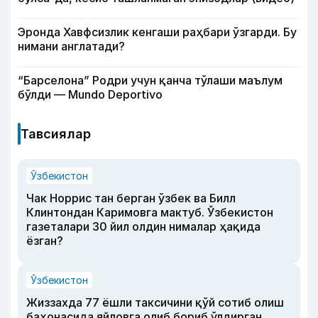
Эронда Хавфсизлик кенгаши раҳбари ўзгарди. Бу
нимани англатади?
“Барселона” Родри учун қанча тўлаши маълум
бўлди — Mundo Deportivo
Тавсиялар
Ўзбекистон
Чак Норрис тан берган ўзбек ва Билл
Клинтондан Каримовга мактуб. Ўзбекистон
газеталари 30 йил олдин нималар ҳақида
ёзган?
Ўзбекистон
Жиззахда 77 ёшли таксичини қўй сотиб олиш
баҳонасида яйловга олиб бориб ўлдирган