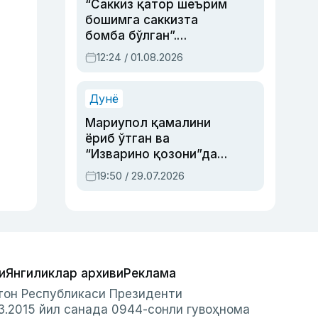
“Саккиз қатор шеърим
бошимга саккизта
бомба бўлган”.
Абдулла Ориповни
12:24 / 01.08.2026
сиёсий айбловлардан
асраб қолган воқеа
Дунё
Мариупол қамалини
ёриб ўтган ва
“Изварино қозони”дан
чиққан қаҳрамон —
19:50 / 29.07.2026
Украина армияси бош
қўмондони Драпатий
ҳақида
и
Янгиликлар архиви
Реклама
стон Республикаси Президенти
3.2015 йил санада 0944-сонли гувоҳнома