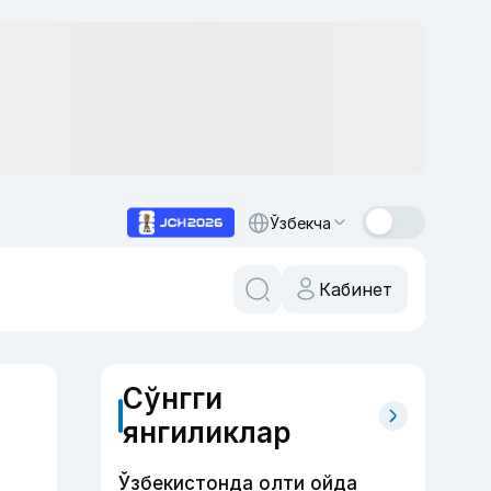
Ўзбекча
Кабинет
Сўнгги
янгиликлар
Ўзбекистонда олти ойда