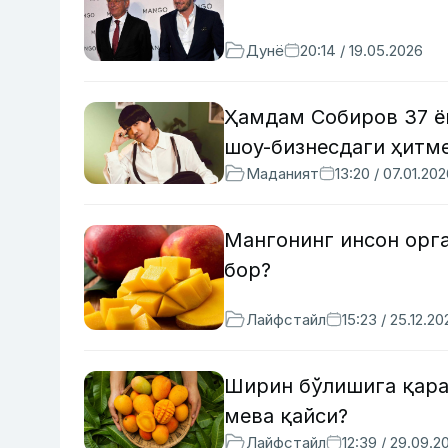
Дунё
20:14 / 19.05.2026
Ҳамдам Собиров 37 ё
шоу-бизнесдаги ҳитм
Маданият
13:20 / 07.01.20
Мангонинг инсон орг
бор?
Лайфстайл
15:23 / 25.12.20
Ширин бўлишига қара
мева қайси?
Лайфстайл
12:39 / 29.09.2