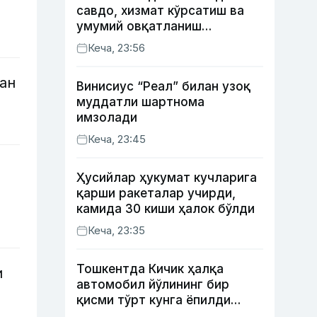
савдо, хизмат кўрсатиш ва
умумий овқатланиш
корхоналари қанча солиқ
Кеча, 23:56
тўлагани очиқланди
ан
Винисиус “Реал” билан узоқ
муддатли шартнома
имзолади
Кеча, 23:45
Ҳусийлар ҳукумат кучларига
қарши ракеталар учирди,
камида 30 киши ҳалок бўлди
Кеча, 23:35
Тошкентда Кичик ҳалқа
и
автомобил йўлининг бир
қисми тўрт кунга ёпилди
(харита)