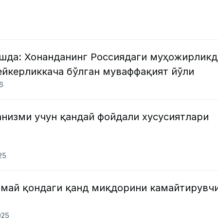
шда: Хонанданинг Россиядаги муҳожирликд
ейкерликкача бўлган муваффақият йўли
26
анизми учун қандай фойдали хусусиятлари
25
май қондаги қанд миқдорини камайтирувч
025