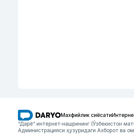
Махфийлик сиёсати
Интерне
“Дарё” интернет-нашрининг (Ўзбекистон мат
Администрацияси ҳузуридаги Ахборот ва ом