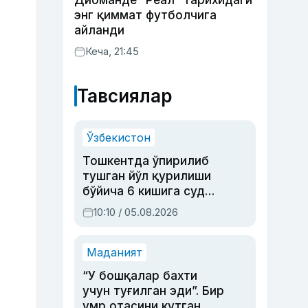
Диоманде “Реал” тарихидаги
энг қиммат футболчига
айланди
Кеча, 21:45
Тавсиялар
Ўзбекистон
Тошкентда ўпирилиб
тушган йўл қурилиши
бўйича 6 кишига суд
ҳукми ўқилди
10:10 / 05.08.2026
Маданият
“У бошқалар бахти
учун туғилган эди”. Бир
умр отасини кутган