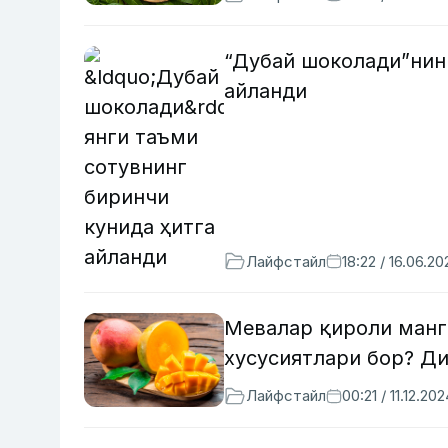
“Дубай шоколади”нинг
айланди
Лайфстайл
18:22 / 16.06.20
Мевалар қироли манг
хусусиятлари бор? Д
Лайфстайл
00:21 / 11.12.20