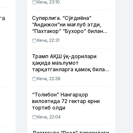
Кеча, 23:10
га
Суперлига. “Сўғдиёна”
“Андижон”ни мағлуб этди,
“Пахтакор” “Бухоро” билан
жанговар дуранг қайд этди
Кеча, 22:31
Трамп АҚШ ўқ-дорилари
ҳақида маълумот
тарқатганларга қамоқ билан
таҳдид қилди
Кеча, 22:28
“Толибон” Нангарҳор
вилоятида 72 гектар ерни
тортиб олди
Кеча, 22:04