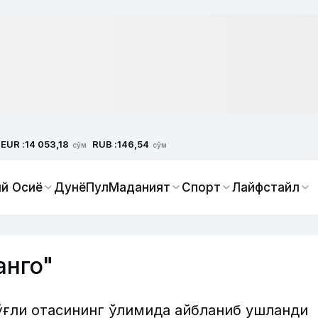
EUR :
RUB :
14 053,18
146,54
сўм
сўм
й Осиё
Дунё
Пул
Маданият
Спорт
Лайфстайл
анго"
ўғли отасининг ўлимида айбланиб ушланди