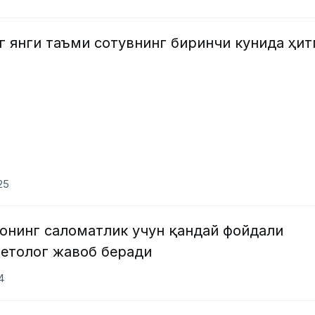
 янги таъми сотувнинг биринчи кунида ҳит
25
онинг саломатлик учун қандай фойдали
иетолог жавоб беради
24