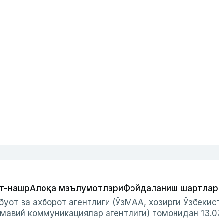
т-нашр
Алоқа маълумотлари
Фойдаланиш шартлар
буот ва ахборот агентлиги (ЎзМАА, ҳозирги Ўзбеки
мавий коммуникациялар агентлиги) томонидан 13.0