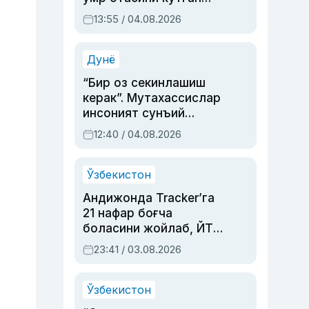
актриса ва дубльяж
13:55 / 04.08.2026
устаси Римма
Аҳмедованинг
синовларга тўла ҳаёти
Дунё
“Бир оз секинлашиш
керак”. Мутахассислар
инсоният сунъий
интеллектни бошқара
12:40 / 04.08.2026
олмай қолишидан
хавотир билдирди
Ўзбекистон
Андижонда Tracker’га
21 нафар боғча
боласини жойлаб, ЙТҲ
содир этган аёлга суд
23:41 / 03.08.2026
ҳукми ўқилди
Ўзбекистон