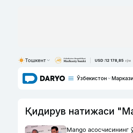
Тошкент
USD :
12 178,85
сўм
Ўзбекистон
Маркази
Қидирув натижаси "М
Mango асосчисининг 