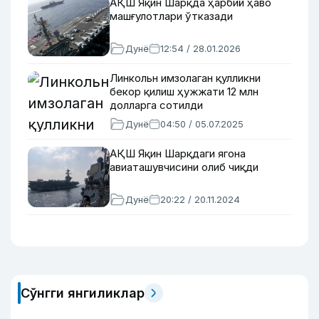
АҚШ Яқин Шарқда ҳарбий ҳаво
машғулотлари ўтказади
Дунё
12:54 / 28.01.2026
Линкольн имзолаган қулликни
бекор қилиш ҳужжати 12 млн
долларга сотилди
Дунё
04:50 / 05.07.2025
АҚШ Яқин Шарқдаги ягона
авиаташувчисини олиб чиқди
Дунё
20:22 / 20.11.2024
Сўнгги янгиликлар