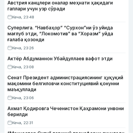
Австрия канцлери оналар меҳнати ҳақидаги
гаплари учун узр сўради
Кеча, 23:48
Суперлига. “Навбаҳор” “Сурхон”ни ўз уйида
мағлуб этди, “Локомотив” ва “Хоразм” уйда
ғалаба қозонди
Кеча, 23:26
Актёр Абду­маннон Убайдуллаев вафот этди
Кеча, 23:08
Сенат Президент администрациясининг ҳуқуқий
мақомини белгиловчи конституциявий қонунни
маъқуллади
Кеча, 23:06
Ахмат Қодировга Чеченистон Қаҳрамони унвони
берилди
Кеча, 22:31