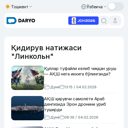
Тошкент
Ўзбекча
Қидирув натижаси
"Линкольн"
Қуллар туфайли келиб чиққан уруш
— АҚШ нега иккига бўлинганди?
Дунё
13:15 / 04.02.2026
АҚШ қирувчи самолёти Араб
денгизида Эрон дронини уриб
туширди
Дунё
08:39 / 04.02.2026