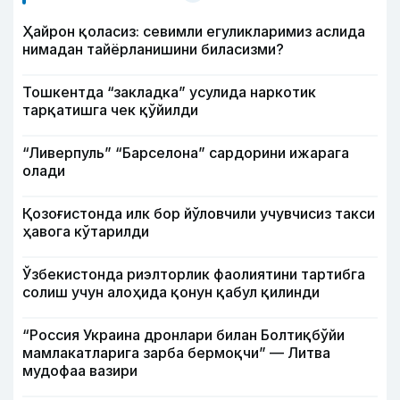
Ҳайрон қоласиз: севимли егуликларимиз аслида
нимадан тайёрланишини биласизми?
Тошкентда “закладка” усулида наркотик
тарқатишга чек қўйилди
“Ливерпуль” “Барселона” сардорини ижарага
олади
Қозоғистонда илк бор йўловчили учувчисиз такси
ҳавога кўтарилди
Ўзбекистонда риэлторлик фаолиятини тартибга
солиш учун алоҳида қонун қабул қилинди
“Россия Украина дронлари билан Болтиқбўйи
мамлакатларига зарба бермоқчи” — Литва
мудофаа вазири