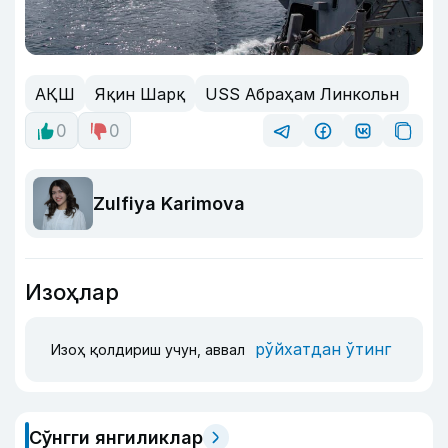
АҚШ
Яқин Шарқ
USS Абраҳам Линкольн
0
0
Zulfiya Karimova
Изоҳлар
рўйхатдан ўтинг
Изоҳ қолдириш учун, аввал
Сўнгги янгиликлар