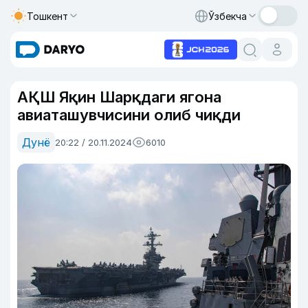
Тошкент
Ўзбекча
АҚШ Яқин Шарқдаги ягона
авиаташувчисини олиб чиқди
Дунё
20:22 / 20.11.2024
6010