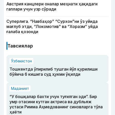
Австрия канцлери оналар меҳнати ҳақидаги
гаплари учун узр сўради
Суперлига. “Навбаҳор” “Сурхон”ни ўз уйида
мағлуб этди, “Локомотив” ва “Хоразм” уйда
ғалаба қозонди
Тавсиялар
Ўзбекистон
Тошкентда ўпирилиб тушган йўл қурилиши
бўйича 6 кишига суд ҳукми ўқилди
Маданият
“У бошқалар бахти учун туғилган эди”. Бир
умр отасини кутган актриса ва дубльяж
устаси Римма Аҳмедованинг синовларга тўла
ҳаёти