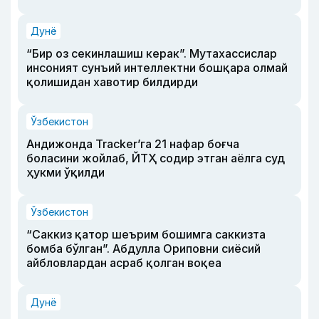
Дунё
“Бир оз секинлашиш керак”. Мутахассислар
инсоният сунъий интеллектни бошқара олмай
қолишидан хавотир билдирди
Ўзбекистон
Андижонда Tracker’га 21 нафар боғча
боласини жойлаб, ЙТҲ содир этган аёлга суд
ҳукми ўқилди
Ўзбекистон
“Саккиз қатор шеърим бошимга саккизта
бомба бўлган”. Абдулла Ориповни сиёсий
айбловлардан асраб қолган воқеа
Дунё