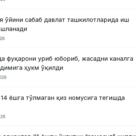
 ўйини сабаб давлат ташкилотларида иш
бошланади
026
а фуқарони уриб юбориб, жасадни каналга
одимига ҳукм ўқилди
2026
14 ёшга тўлмаган қиз номусига тегишда
026