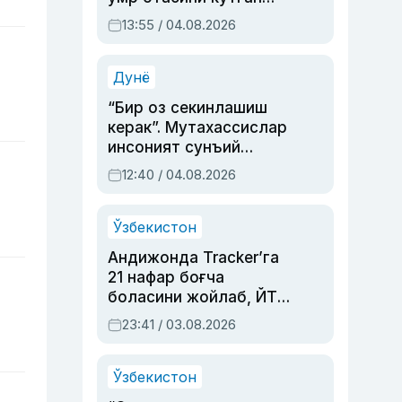
актриса ва дубльяж
13:55 / 04.08.2026
устаси Римма
Аҳмедованинг
синовларга тўла ҳаёти
Дунё
“Бир оз секинлашиш
керак”. Мутахассислар
инсоният сунъий
интеллектни бошқара
12:40 / 04.08.2026
олмай қолишидан
хавотир билдирди
Ўзбекистон
Андижонда Tracker’га
21 нафар боғча
боласини жойлаб, ЙТҲ
содир этган аёлга суд
23:41 / 03.08.2026
ҳукми ўқилди
Ўзбекистон