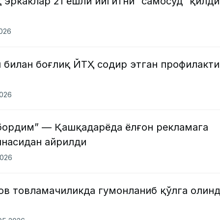
 эркаклар 21 ёшли йигитни “самосуд” қилди
2026
 билан боғлиқ ЙТҲ содир этган профилакти
2026
юбордим” — Қашқадарёда ёлғон рекламага
насидан айрилди
2026
ов товламачиликда гумонланиб қўлга олин