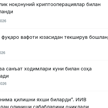
лик ноқонуний криптооперациялар билан
ланди
2026
 фуқаро вафоти юзасидан текширув бошлан
2026
а санъат ходимлари куни билан соҳа
лади
2026
 нима қилишни яхши биларди”. ИИВ
дан олиниши сабабларини очиқлади