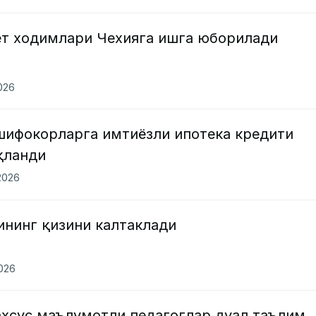
ёт ходимлари Чехияга ишга юборилади
2026
шифокорларга имтиёзли ипотека кредити
қланди
2026
ининг қизини калтаклади
2026
ахсус маълумотли педагоглар дуал таълим