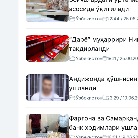
асосида ўқитилади
Ўзбекистон
22:44 / 25.06
“Дарё” муҳаррири Ни
тақдирланди
Ўзбекистон
18:11 / 25.06.2
Андижонда қўшнисини
ушланди
Ўзбекистон
23:29 / 19.06.
Фарғона ва Самарқан
банк ходимлари ушла
Ўзбекистон
16:01 / 19.06.2