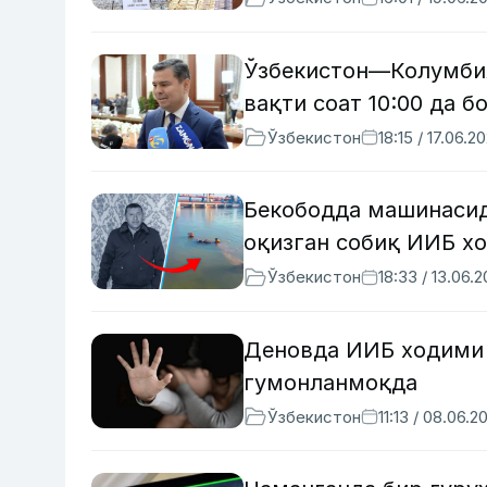
Ўзбекистон—Колумбия
вақти соат 10:00 да 
Ўзбекистон
18:15 / 17.06.2
Бекободда машинасид
оқизган собиқ ИИБ х
Ўзбекистон
18:33 / 13.06.
Деновда ИИБ ходими 
гумонланмоқда
Ўзбекистон
11:13 / 08.06.2