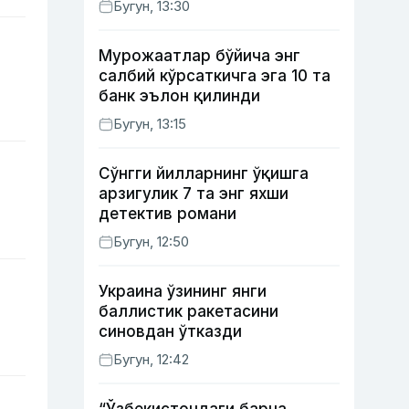
Бугун, 13:30
Мурожаатлар бўйича энг
салбий кўрсаткичга эга 10 та
банк эълон қилинди
Бугун, 13:15
Сўнгги йилларнинг ўқишга
арзигулик 7 та энг яхши
детектив романи
Бугун, 12:50
Украина ўзининг янги
баллистик ракетасини
синовдан ўтказди
Бугун, 12:42