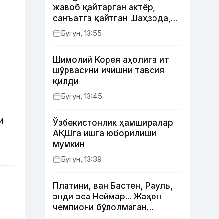
жавоб қайтарган актёр,
санъатга қайтган Шаҳзода,
йўлга асфалт ётқизган
Бугун, 13:55
Жаҳонгир Отажонов
Шимолий Корея аҳолига ит
шўрвасини ичишни тавсия
қилди
Бугун, 13:45
и
Ўзбекистонлик ҳамширалар
АҚШга ишга юборилиши
мумкин
Бугун, 13:39
Платини, ван Бастен, Рауль,
энди эса Неймар... Жаҳон
чемпиони бўлолмаган
суперюлдузлар