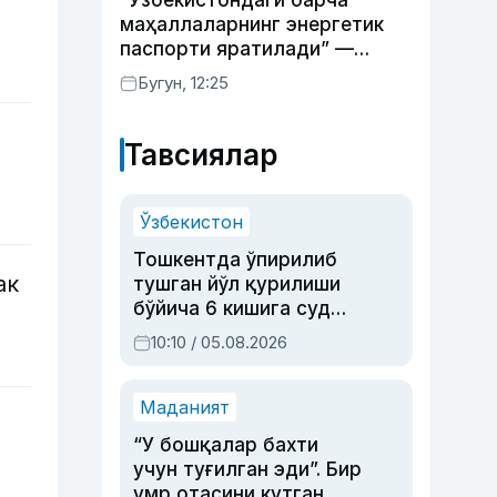
“Ўзбекистондаги барча
маҳаллаларнинг энергетик
паспорти яратилади” —
энергетика вазири
Бугун, 12:25
Тавсиялар
Ўзбекистон
Тошкентда ўпирилиб
ак
тушган йўл қурилиши
бўйича 6 кишига суд
ҳукми ўқилди
10:10 / 05.08.2026
Маданият
“У бошқалар бахти
учун туғилган эди”. Бир
умр отасини кутган