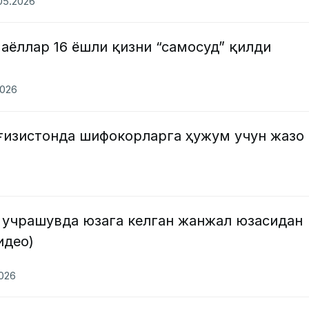
.05.2026
аёллар 16 ёшли қизни “самосуд” қилди
2026
рғизистонда шифокорларга ҳужум учун жазо
 учрашувда юзага келган жанжал юзасидан
идео)
2026