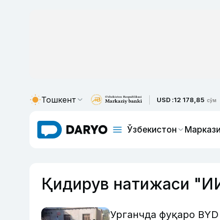
Тошкент
USD :
12 178,85
сўм
Ўзбекистон
Маркази
Қидирув натижаси "И
Урганчда фуқаро BYD