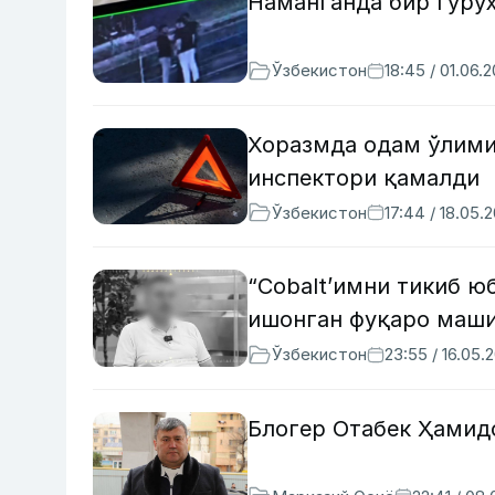
Наманганда бир гуруҳ
Ўзбекистон
18:45 / 01.06.
Хоразмда одам ўлими
инспектори қамалди
Ўзбекистон
17:44 / 18.05.
“Cobalt’имни тикиб 
ишонган фуқаро маши
Ўзбекистон
23:55 / 16.05.
Блогер Отабек Ҳамид