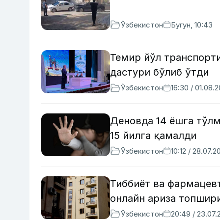
Ўзбекистон
Бугун, 10:43
Темир йўл транспорт
дастури бўлиб ўтди
Ўзбекистон
16:30 / 01.08.
Деновда 14 ёшга тўлм
15 йилга қамалди
Ўзбекистон
10:12 / 28.07.2
Тиббиёт ва фармацев
онлайн ариза топшир
Ўзбекистон
20:49 / 23.07.