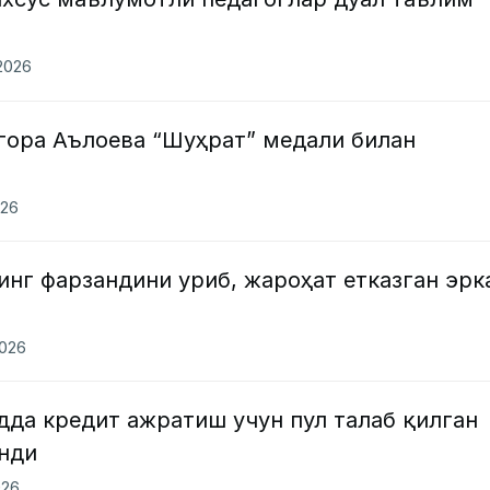
.2026
гора Аълоева “Шуҳрат” медали билан
026
нг фарзандини уриб, жароҳат етказган эрк
2026
дда кредит ажратиш учун пул талаб қилган
нди
026