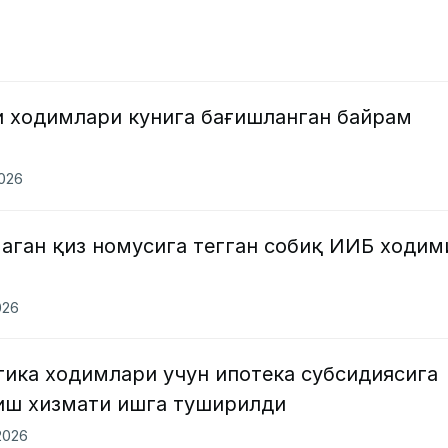
и ходимлари кунига бағишланган байрам
2026
аган қиз номусига тегган собиқ ИИБ ходим
026
тика ходимлари учун ипотека субсидиясига
иш хизмати ишга туширилди
2026