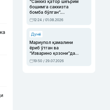
“Саккиз қатор шеърим
бошимга саккизта
бомба бўлган”.
Абдулла Ориповни
12:24 / 01.08.2026
сиёсий айбловлардан
асраб қолган воқеа
ка
Дунё
Мариупол қамалини
ёриб ўтган ва
“Изварино қозони”дан
чиққан қаҳрамон —
19:50 / 29.07.2026
Украина армияси бош
қўмондони Драпатий
ҳақида
ди