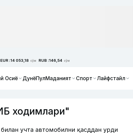
EUR :
RUB :
14 053,18
146,54
сўм
сўм
й Осиё
Дунё
Пул
Маданият
Спорт
Лайфстайл
ИБ ходимлари"
 билан учта автомобилни қасддан урди