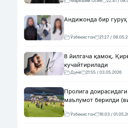
Марказий Осиё
22:41 / 08
Андижонда бир гуруҳ 
Ўзбекистон
21:27 / 08.05.
8 йилгача қамоқ. Қи
кучайтирилади
Дунё
21:55 / 03.05.2026
Пролига доирасидаги
маълумот берилди (в
Ўзбекистон
16:03 / 01.05.