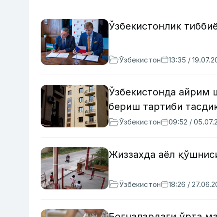
Ўзбекистонлик тибби
Ўзбекистон
13:35 / 19.07.
Ўзбекистонда айрим 
бериш тартиби тасди
Ўзбекистон
09:52 / 05.07.
Жиззахда аёл қўшнис
Ўзбекистон
18:26 / 27.06.
Боғчалардаги ўрта м