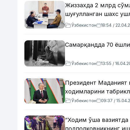
Жиззахда 2 млрд сўм
шуғулланган шахс уш
Ўзбекистон
18:54 / 22.04.
Самарқандда 70 ёшли
Ўзбекистон
13:55 / 16.04.
Президент Маданият в
ходимларини табрик
Ўзбекистон
09:37 / 15.04.
“Ходим ўша вазиятда
подполковникнинг иш