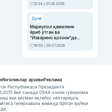
Абдулла Ориповни
12:24 / 01.08.2026
сиёсий айбловлардан
асраб қолган воқеа
Дунё
Мариупол қамалини
ёриб ўтган ва
“Изварино қозони”дан
чиққан қаҳрамон —
19:50 / 29.07.2026
Украина армияси бош
қўмондони Драпатий
ҳақида
и
Янгиликлар архиви
Реклама
стон Республикаси Президенти
3.2015 йил санада 0944-сонли гувоҳнома
риш ёки қисман иқтибос келтиришга,
айтига гиперхавола мавжуд бўлган ва/ёки
ади.