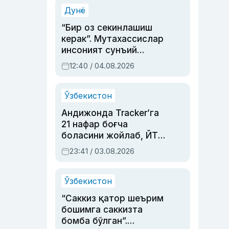
синовларга тўла ҳаёти
Дунё
“Бир оз секинлашиш
керак”. Мутахассислар
инсоният сунъий
интеллектни бошқара
12:40 / 04.08.2026
олмай қолишидан
хавотир билдирди
Ўзбекистон
Андижонда Tracker’га
21 нафар боғча
боласини жойлаб, ЙТҲ
содир этган аёлга суд
23:41 / 03.08.2026
ҳукми ўқилди
Ўзбекистон
“Саккиз қатор шеърим
бошимга саккизта
бомба бўлган”.