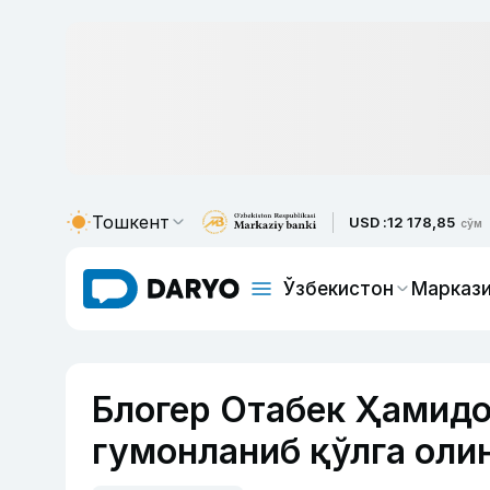
Тошкент
USD :
12 178,85
сўм
Ўзбекистон
Маркази
Блогер Отабек Ҳамид
гумонланиб қўлга оли