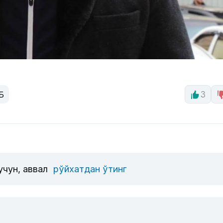
Б
3
учун, аввал
рўйхатдан ўтинг