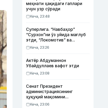
меҳнати ҳақидаги гаплари
учун узр сўради
Кеча, 23:48
Суперлига. “Навбаҳор”
“Сурхон”ни ўз уйида мағлуб
этди, “Локомотив” ва
“Хоразм” уйда ғалаба
Кеча, 23:26
қозонди
Актёр Абду­маннон
Убайдуллаев вафот этди
Кеча, 23:08
Сенат Президент
администрациясининг
ҳуқуқий мақомини
белгиловчи конституциявий
Кеча, 23:06
қонунни маъқуллади