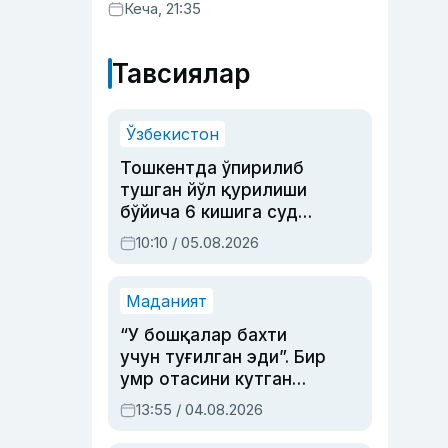
хизматлар кўрсатилгани
Кеча, 21:35
маълум қилинди
Тавсиялар
Ўзбекистон
Тошкентда ўпирилиб
тушган йўл қурилиши
бўйича 6 кишига суд
ҳукми ўқилди
10:10 / 05.08.2026
Маданият
“У бошқалар бахти
учун туғилган эди”. Бир
умр отасини кутган
актриса ва дубльяж
13:55 / 04.08.2026
устаси Римма
Аҳмедованинг