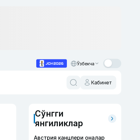
Ўзбекча
Кабинет
Сўнгги
янгиликлар
Австрия канцлери оналар