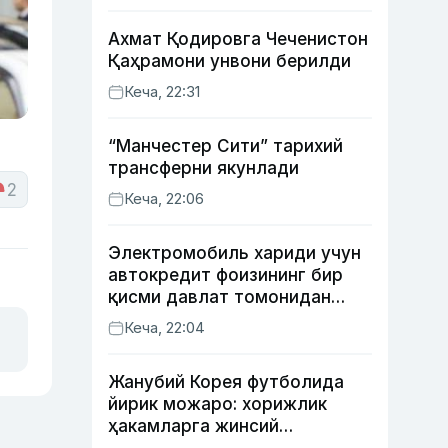
Ахмат Қодировга Чеченистон
Қаҳрамони унвони берилди
Кеча, 22:31
“Манчестер Сити” тарихий
трансферни якунлади
2
Кеча, 22:06
Электромобиль хариди учун
автокредит фоизининг бир
қисми давлат томонидан
қоплаб берилиши мумкин
Кеча, 22:04
Жанубий Корея футболида
йирик можаро: хорижлик
ҳакамларга жинсий