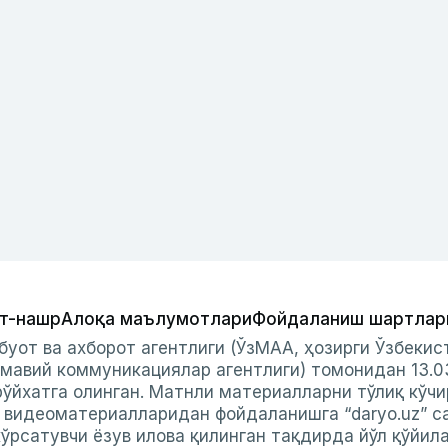
т-нашр
Алоқа маълумотлари
Фойдаланиш шартлар
буот ва ахборот агентлиги (ЎзМАА, ҳозирги Ўзбеки
мавий коммуникациялар агентлиги) томонидан 13.0
ўйхатга олинган. Матнли материалларни тўлиқ кўчи
и видеоматериалларидан фойдаланишга “daryo.uz” с
ўрсатувчи ёзув илова қилинган тақдирда йўл қўйил