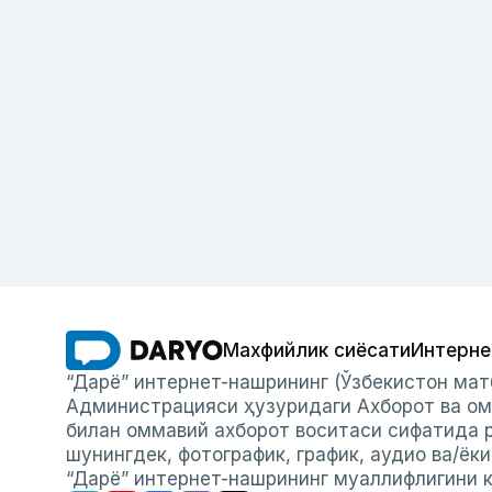
Махфийлик сиёсати
Интерне
“Дарё” интернет-нашрининг (Ўзбекистон мат
Администрацияси ҳузуридаги Ахборот ва ом
билан оммавий ахборот воситаси сифатида р
шунингдек, фотографик, график, аудио ва/ёк
“Дарё” интернет-нашрининг муаллифлигини к