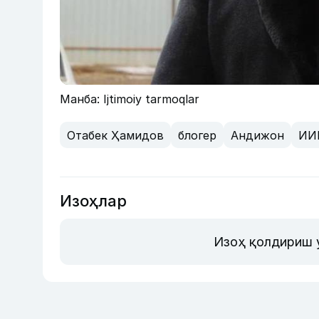
Манба: Ijtimoiy tarmoqlar
Отабек Ҳамидов
блогер
Андижон
ИИ
Изоҳлар
Изоҳ қолдириш 