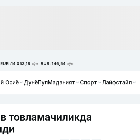
EUR :
RUB :
14 053,18
146,54
сўм
сўм
й Осиё
Дунё
Пул
Маданият
Спорт
Лайфстайл
ов товламачиликда
нди