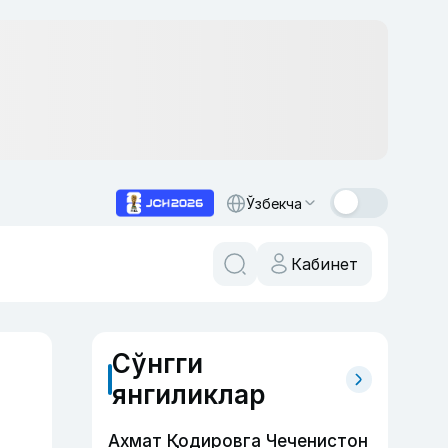
Ўзбекча
Кабинет
Сўнгги
янгиликлар
Ахмат Қодировга Чеченистон