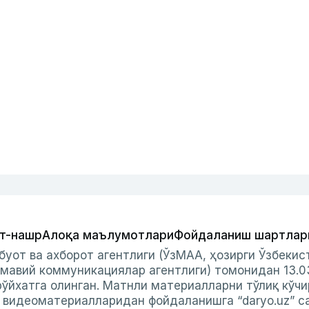
т-нашр
Алоқа маълумотлари
Фойдаланиш шартлар
буот ва ахборот агентлиги (ЎзМАА, ҳозирги Ўзбеки
мавий коммуникациялар агентлиги) томонидан 13.0
ўйхатга олинган. Матнли материалларни тўлиқ кўчи
и видеоматериалларидан фойдаланишга “daryo.uz” с