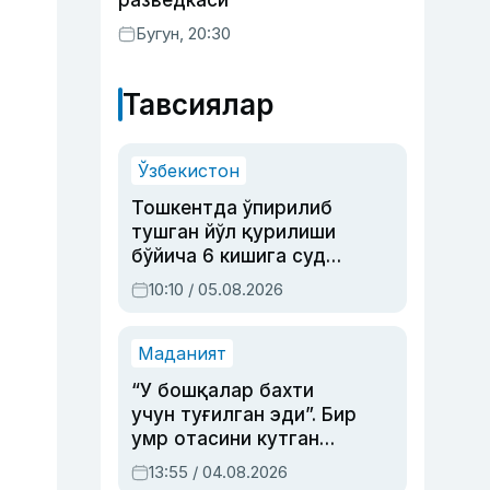
разведкаси
Бугун, 20:30
Тавсиялар
Ўзбекистон
Тошкентда ўпирилиб
тушган йўл қурилиши
бўйича 6 кишига суд
ҳукми ўқилди
10:10 / 05.08.2026
Маданият
“У бошқалар бахти
учун туғилган эди”. Бир
умр отасини кутган
актриса ва дубльяж
13:55 / 04.08.2026
устаси Римма