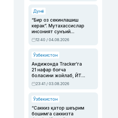
Аҳмедованинг
синовларга тўла ҳаёти
Дунё
“Бир оз секинлашиш
керак”. Мутахассислар
инсоният сунъий
интеллектни бошқара
12:40 / 04.08.2026
олмай қолишидан
хавотир билдирди
Ўзбекистон
Андижонда Tracker’га
21 нафар боғча
боласини жойлаб, ЙТҲ
содир этган аёлга суд
23:41 / 03.08.2026
ҳукми ўқилди
Ўзбекистон
“Саккиз қатор шеърим
бошимга саккизта