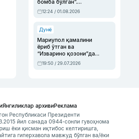
бомба бўлган”.
Абдулла Ориповни
12:24 / 01.08.2026
сиёсий айбловлардан
асраб қолган воқеа
Дунё
Мариупол қамалини
ёриб ўтган ва
“Изварино қозони”дан
чиққан қаҳрамон —
19:50 / 29.07.2026
Украина армияси бош
қўмондони Драпатий
ҳақида
и
Янгиликлар архиви
Реклама
стон Республикаси Президенти
3.2015 йил санада 0944-сонли гувоҳнома
риш ёки қисман иқтибос келтиришга,
айтига гиперхавола мавжуд бўлган ва/ёки