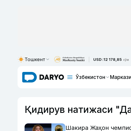
Тошкент
USD :
12 178,85
сўм
Ўзбекистон
Маркази
Қидирув натижаси "Д
Шакира Жаҳон чемпио