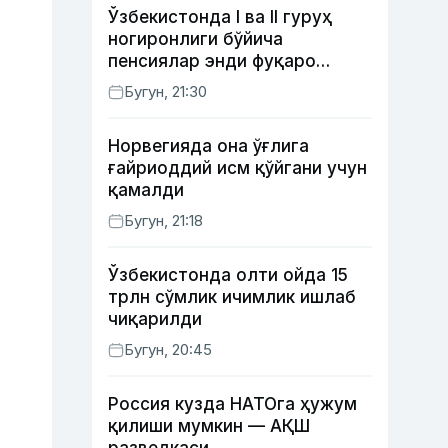
Ўзбекистонда I ва II гуруҳ
ногиронлиги бўйича
пенсиялар энди фуқаро
мурожаатисиз тайинланиши
Бугун, 21:30
мумкин
Норвегияда она ўғлига
ғайриоддий исм қўйгани учун
қамалди
Бугун, 21:18
Ўзбекистонда олти ойда 15
трлн сўмлик ичимлик ишлаб
чиқарилди
Бугун, 20:45
Россия кузда НАТОга ҳужум
қилиши мумкин — АҚШ