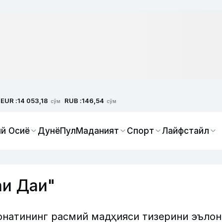
EUR :
RUB :
14 053,18
146,54
сўм
сўм
й Осиё
Дунё
Пул
Маданият
Спорт
Лайфстайл
аи Даи"
натининг расмий мадҳияси тизерини эълон