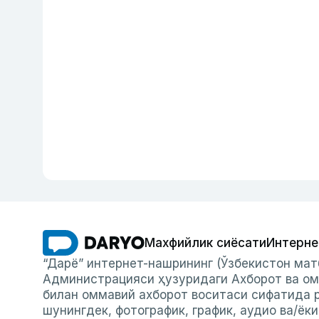
Махфийлик сиёсати
Интерне
“Дарё” интернет-нашрининг (Ўзбекистон мат
Администрацияси ҳузуридаги Ахборот ва ом
билан оммавий ахборот воситаси сифатида р
шунингдек, фотографик, график, аудио ва/ёк