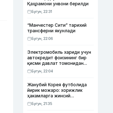
Қаҳрамони унвони берилди
Бугун, 22:31
“Манчестер Сити” тарихий
трансферни якунлади
Бугун, 22:06
Электромобиль хариди учун
автокредит фоизининг бир
қисми давлат томонидан
қоплаб берилиши мумкин
Бугун, 22:04
Жанубий Корея футболида
йирик можаро: хорижлик
ҳакамларга жинсий
хизматлар кўрсатилгани
Бугун, 21:35
маълум қилинди