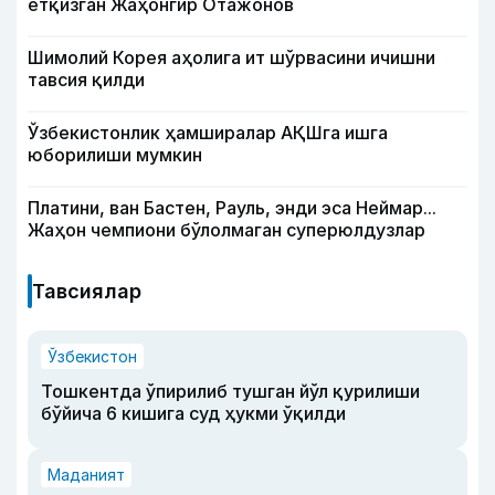
ётқизган Жаҳонгир Отажонов
Шимолий Корея аҳолига ит шўрвасини ичишни
тавсия қилди
Ўзбекистонлик ҳамширалар АҚШга ишга
юборилиши мумкин
Платини, ван Бастен, Рауль, энди эса Неймар...
Жаҳон чемпиони бўлолмаган суперюлдузлар
Тавсиялар
Ўзбекистон
Тошкентда ўпирилиб тушган йўл қурилиши
бўйича 6 кишига суд ҳукми ўқилди
Маданият