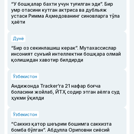
“У бошқалар бахти учун туғилган эди”. Бир
умр отасини кутган актриса ва дубльяж
устаси Римма Аҳмедованинг синовларга тўла
ҳаёти
Дунё
“Бир оз секинлашиш керак”. Мутахассислар
инсоният сунъий интеллектни бошқара олмай
қолишидан хавотир билдирди
Ўзбекистон
Андижонда Tracker’га 21 нафар боғча
боласини жойлаб, ЙТҲ содир этган аёлга суд
ҳукми ўқилди
Ўзбекистон
“Саккиз қатор шеърим бошимга саккизта
бомба бўлган”. Абдулла Ориповни сиёсий