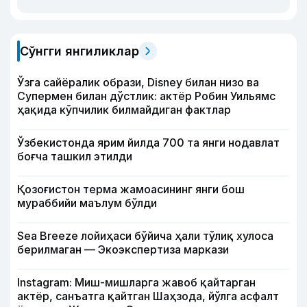
Сўнгги янгиликлар
Ўзга сайёралик образи, Disney билан низо ва
Супермен билан дўстлик: актёр Робин Уильямс
ҳақида кўпчилик билмайдиган фактлар
Ўзбекистонда ярим йилда 700 та янги нодавлат
боғча ташкил этилди
Қозоғистон терма жамоасининг янги бош
мураббийи маълум бўлди
Sea Breeze лойиҳаси бўйича ҳали тўлиқ хулоса
берилмаган — Экоэкспертиза маркази
Instagram: Миш-мишларга жавоб қайтарган
актёр, санъатга қайтган Шаҳзода, йўлга асфалт