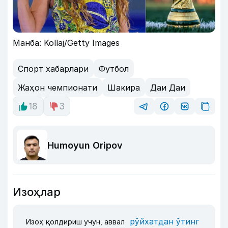
Манба: Kollaj/Getty Images
Спорт хабарлари
Футбол
Жаҳон чемпионати
Шакира
Даи Даи
18
3
Humoyun Oripov
Изоҳлар
рўйхатдан ўтинг
Изоҳ қолдириш учун, аввал