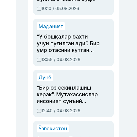
ҳукми ўқилди
10:10 / 05.08.2026
Маданият
“У бошқалар бахти
учун туғилган эди”. Бир
умр отасини кутган
актриса ва дубльяж
13:55 / 04.08.2026
устаси Римма
Аҳмедованинг
синовларга тўла ҳаёти
Дунё
“Бир оз секинлашиш
керак”. Мутахассислар
инсоният сунъий
интеллектни бошқара
12:40 / 04.08.2026
олмай қолишидан
хавотир билдирди
Ўзбекистон