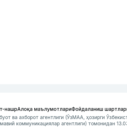
т-нашр
Алоқа маълумотлари
Фойдаланиш шартлар
буот ва ахборот агентлиги (ЎзМАА, ҳозирги Ўзбеки
мавий коммуникациялар агентлиги) томонидан 13.0