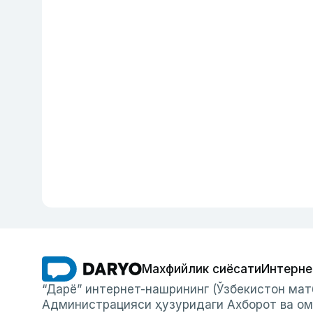
Махфийлик сиёсати
Интерне
“Дарё” интернет-нашрининг (Ўзбекистон мат
Администрацияси ҳузуридаги Ахборот ва ом