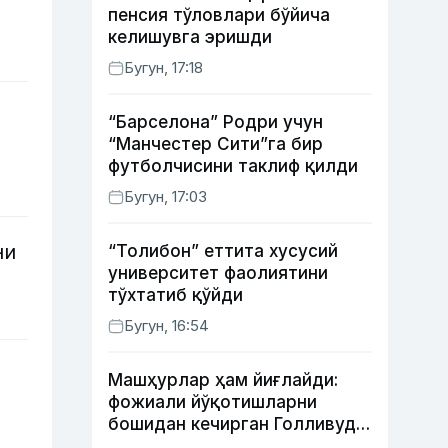
пенсия тўловлари бўйича
келишувга эришди
Бугун, 17:18
“Барселона” Родри учун
“Манчестер Сити”га бир
футболчисини таклиф қилди
Бугун, 17:03
ни
“Толибон” еттита хусусий
университет фаолиятини
тўхтатиб қўйди
Бугун, 16:54
Машҳурлар ҳам йиғлайди:
фожиали йўқотишларни
бошидан кечирган Голливуд
юлдузлари