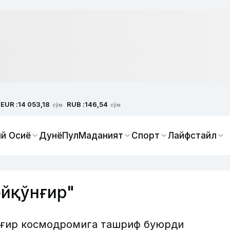
EUR :
RUB :
14 053,18
146,54
сўм
сўм
й Осиё
Дунё
Пул
Маданият
Спорт
Лайфстайл
йқўнғир"
нғир космодромига ташриф буюрди