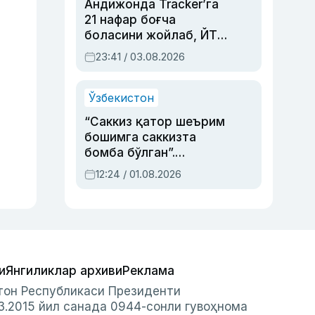
Андижонда Tracker’га
21 нафар боғча
боласини жойлаб, ЙТҲ
содир этган аёлга суд
23:41 / 03.08.2026
ҳукми ўқилди
Ўзбекистон
“Саккиз қатор шеърим
бошимга саккизта
бомба бўлган”.
Абдулла Ориповни
12:24 / 01.08.2026
сиёсий айбловлардан
асраб қолган воқеа
и
Янгиликлар архиви
Реклама
стон Республикаси Президенти
3.2015 йил санада 0944-сонли гувоҳнома