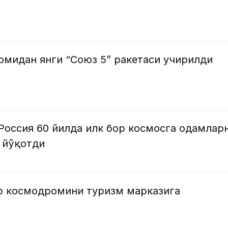
омидан янги “Союз 5” ракетаси учирилди
Россия 60 йилда илк бор космосга одамлар
 йўқотди
р космодромини туризм марказига