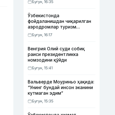
Бугун, 16:35
Ўзбекистонда
фойдаланишдан чиқарилган
аэродромлар туризм
мақсадида ижарага
Бугун, 16:17
берилиши мумкин
Венгрия Олий суди собиқ
раиси президентликка
номзодини қўйди
Бугун, 15:41
Вальверде Моуриньо ҳақида:
“Унинг бундай инсон эканини
кутмаган эдим”
Бугун, 15:35