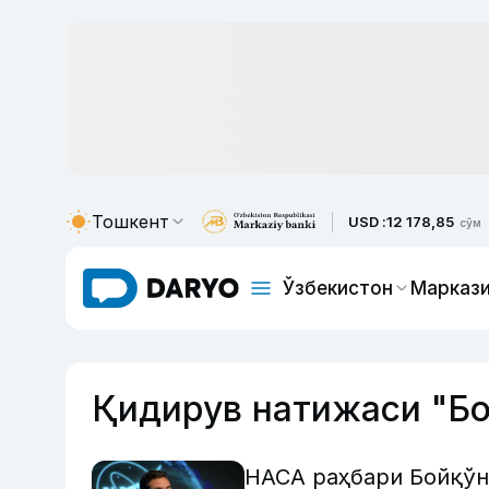
Тошкент
USD :
12 178,85
сўм
Ўзбекистон
Маркази
Қидирув натижаси "Бо
НАСА раҳбари Бойқў