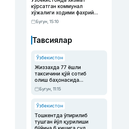
Ўзбекистонда хизмат
кўрсатган коммунал
хўжалиги ходими фахрий
унвони таъсис этилиши
Бугун, 15:10
мумкин
Тавсиялар
Ўзбекистон
Жиззахда 77 ёшли
таксичини қўй сотиб
олиш баҳонасида
яйловга олиб бориб
Бугун, 11:15
ўлдирган йигит 20
йилга қамалди
Ўзбекистон
Тошкентда ўпирилиб
тушган йўл қурилиши
бўйича 6 кишига суд