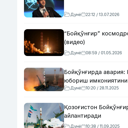
Дунё
22:12 / 13.07.2026
“Бойқўнғир” космодр
(видео)
Дунё
08:59 / 01.05.2026
Бойқўнғирда авария: 
юбориш имкониятини
Дунё
10:20 / 28.11.2025
Қозоғистон Бойқўнғи
айлантиради
Дунё
10:38 / 11.09.2025