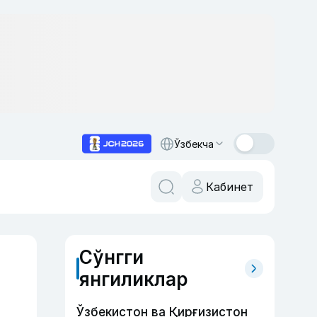
Ўзбекча
Кабинет
Сўнгги
янгиликлар
Ўзбекистон ва Қирғизистон