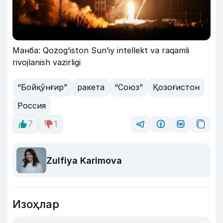
Манба: Qozog‘iston Sun’iy intellekt va raqamli
rivojlanish vazirligi
“Бойқўнғир”
ракета
“Союз”
Қозоғистон
Россия
7
1
Zulfiya Karimova
Изоҳлар