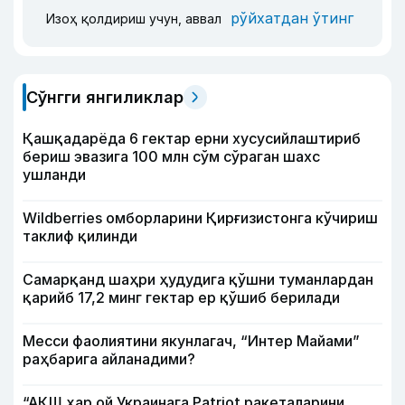
рўйхатдан ўтинг
Изоҳ қолдириш учун, аввал
Сўнгги янгиликлар
Қашқадарёда 6 гектар ерни хусусийлаштириб
бериш эвазига 100 млн сўм сўраган шахс
ушланди
Wildberries омборларини Қирғизистонга кўчириш
таклиф қилинди
Самарқанд шаҳри ҳудудига қўшни туманлардан
қарийб 17,2 минг гектар ер қўшиб берилади
Месси фаолиятини якунлагач, “Интер Майами”
раҳбарига айланадими?
“АҚШ ҳар ой Украинага Patriot ракеталарини