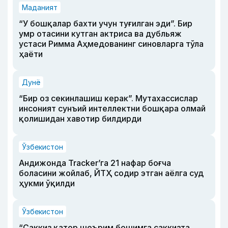
Маданият
“У бошқалар бахти учун туғилган эди”. Бир
умр отасини кутган актриса ва дубльяж
устаси Римма Аҳмедованинг синовларга тўла
ҳаёти
Дунё
“Бир оз секинлашиш керак”. Мутахассислар
инсоният сунъий интеллектни бошқара олмай
қолишидан хавотир билдирди
Ўзбекистон
Андижонда Tracker’га 21 нафар боғча
боласини жойлаб, ЙТҲ содир этган аёлга суд
ҳукми ўқилди
Ўзбекистон
“Саккиз қатор шеърим бошимга саккизта