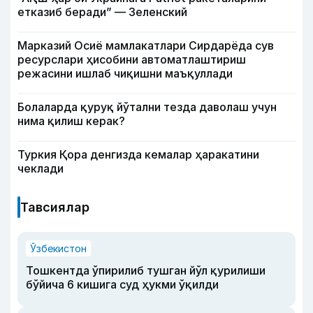
етказиб беради” — Зеленский
Марказий Осиё мамлакатлари Сирдарёда сув
ресурслари ҳисобини автоматлаштириш
режасини ишлаб чиқишни маъқуллади
Болаларда қуруқ йўтални тезда даволаш учун
нима қилиш керак?
Туркия Қора денгизда кемалар ҳаракатини
чеклади
Тавсиялар
Ўзбекистон
Тошкентда ўпирилиб тушган йўл қурилиши
бўйича 6 кишига суд ҳукми ўқилди