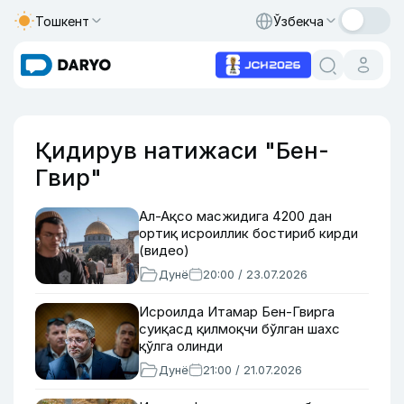
Тошкент
Ўзбекча
Қидирув натижаси "Бен-
Гвир"
Ал-Ақсо масжидига 4200 дан
ортиқ исроиллик бостириб кирди
(видео)
Дунё
20:00 / 23.07.2026
Исроилда Итамар Бен-Гвирга
суиқасд қилмоқчи бўлган шахс
қўлга олинди
Дунё
21:00 / 21.07.2026