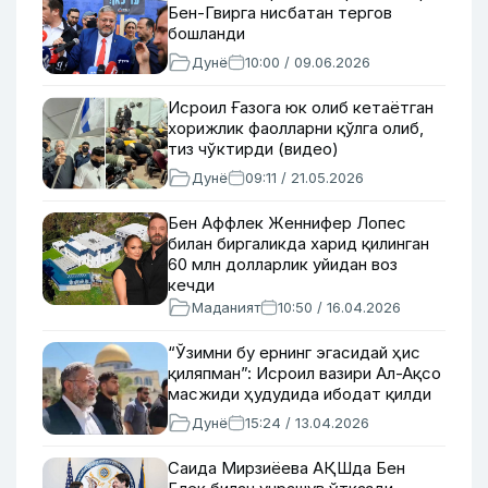
Бен-Гвирга нисбатан тергов
бошланди
Дунё
10:00 / 09.06.2026
Исроил Ғазога юк олиб кетаётган
хорижлик фаолларни қўлга олиб,
тиз чўктирди (видео)
Дунё
09:11 / 21.05.2026
Бен Аффлек Женнифер Лопес
билан биргаликда харид қилинган
60 млн долларлик уйидан воз
кечди
Маданият
10:50 / 16.04.2026
“Ўзимни бу ернинг эгасидай ҳис
қиляпман”: Исроил вазири Ал-Ақсо
масжиди ҳудудида ибодат қилди
Дунё
15:24 / 13.04.2026
Саида Мирзиёева АҚШда Бен