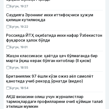
Бугун, 19:27
Саудияга Эроннинг икки иттифоқчиси ҳужум
қилиши кутилмоқда
Бугун, 19:22
Россияда ЙТҲ оқибатида икки нафар Ўзбекистон
фуқароси ҳалок бўлди
Бугун, 19:01
Жаҳон классикаси: ҳаётда ҳеч бўлмаганда бир
марта ўқиш керак бўлган китоблар (II қисм)
Бугун, 18:55
Британиялик 97 ёшли кўзи ожиз аёл самолёт
қанотида учиб рекорд ўрнатди (видео)
Бугун, 18:54
АҚШ визасини олиш учун журналистлар
тармоқлардаги профилларини очиб қўйиши талаб
этилиши мумкин