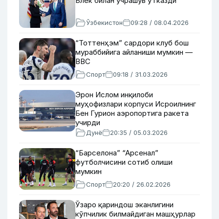
Блек билан учрашув ўтказди
Ўзбекистон
09:28 / 08.04.2026
“Тоттенҳэм” сардори клуб бош
мураббийига айланиши мумкин —
BBC
Спорт
09:18 / 31.03.2026
Эрон Ислом инқилоби
муҳофизлари корпуси Исроилнинг
Бен Гурион аэропортига ракета
учирди
Дунё
20:35 / 05.03.2026
“Барселона” “Арсенал”
футболчисини сотиб олиши
мумкин
Спорт
20:20 / 26.02.2026
Ўзаро қариндош эканлигини
кўпчилик билмайдиган машҳурлар