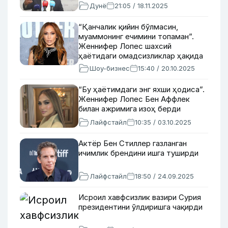
Дунё
21:05 / 18.11.2025
“Қанчалик қийин бўлмасин,
муаммонинг ечимини топаман”.
Женнифер Лопес шахсий
ҳаётидаги омадсизликлар ҳақида
гапирди
Шоу-бизнес
15:40 / 20.10.2025
“Бу ҳаётимдаги энг яхши ҳодиса”.
Женнифер Лопес Бен Аффлек
билан ажримига изоҳ берди
Лайфстайл
10:35 / 03.10.2025
Актёр Бен Стиллер газланган
ичимлик брендини ишга туширди
Лайфстайл
18:50 / 24.09.2025
Исроил хавфсизлик вазири Сурия
президентини ўлдиришга чақирди