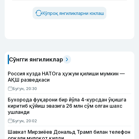
Кўпроқ янгиликларни юклаш
Сўнгги янгиликлар
Россия кузда НАТОга ҳужум қилиши мумкин —
АҚШ разведкаси
Бугун, 20:30
Бухорода фуқарони бир йўла 4-курсдан ўқишга
киритиб қўйиш эвазига 26 млн сўм олган шахс
ушланди
Бугун, 20:02
Шавкат Мирзиёев Дональд Трамп билан телефон
орқали мулоқот қилди