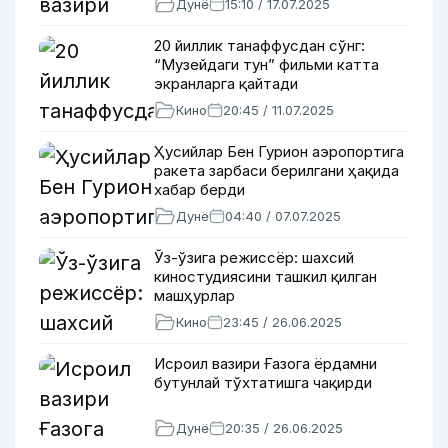
Дунё
15:10 / 17.07.2025
20 йиллик танаффусдан сўнг:
“Музейдаги тун” фильми катта
экранларга қайтади
Кино
20:45 / 11.07.2025
Ҳусийлар Бен Гурион аэропортига
ракета зарбаси берилгани ҳақида
хабар берди
Дунё
04:40 / 07.07.2025
Ўз-ўзига режиссёр: шахсий
киностудиясини ташкил қилган
машҳурлар
Кино
23:45 / 26.06.2025
Исроил вазири Ғазога ёрдамни
бутунлай тўхтатишга чақирди
Дунё
20:35 / 26.06.2025