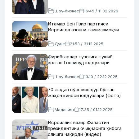
Шоу-бизнес
16:45 / 11.02.2026
Итамар Бен Гвир партияси
Исроилда азонни тақиқламоқчи
Дунё
21:53 / 31.12.2025
Фирибгарлар тузоғига тушиб
қолган Голливуд юлдузлари
Шоу-бизнес
13:10 / 22.12.2025
70 ёшдан сўнг машҳур бўлган
жаҳон киноси юлдузлари (фото)
Маданият
17:35 / 01.12.2025
Исроиллик вазир Фаластин
президентини очиқчасига ҳибсга
олишга чақирди (видео)