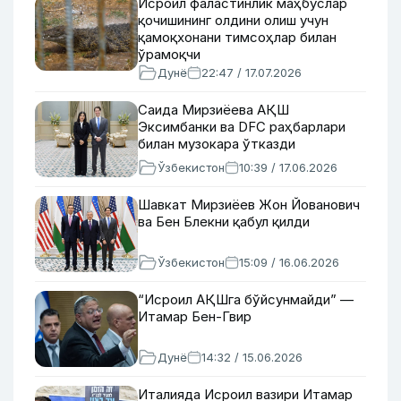
Исроил фаластинлик маҳбуслар
қочишининг олдини олиш учун
қамоқхонани тимсоҳлар билан
ўрамоқчи
Дунё
22:47 / 17.07.2026
Саида Мирзиёева АҚШ
Эксимбанки ва DFC раҳбарлари
билан музокара ўтказди
Ўзбекистон
10:39 / 17.06.2026
Шавкат Мирзиёев Жон Йованович
ва Бен Блекни қабул қилди
Ўзбекистон
15:09 / 16.06.2026
“Исроил АҚШга бўйсунмайди” —
Итамар Бен-Гвир
Дунё
14:32 / 15.06.2026
Италияда Исроил вазири Итамар