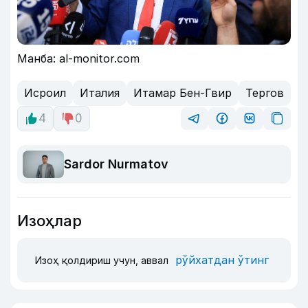
Манба: al-monitor.com
Исроил
Италия
Итамар Бен-Гвир
Тергов
4
0
Sardor Nurmatov
Изоҳлар
рўйхатдан ўтинг
Изоҳ қолдириш учун, аввал