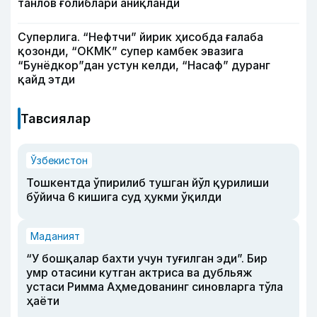
танлов ғолиблари аниқланди
Суперлига. “Нефтчи” йирик ҳисобда ғалаба
қозонди, “ОКМК” супер камбек эвазига
“Бунёдкор”дан устун келди, “Насаф” дуранг
қайд этди
Тавсиялар
Ўзбекистон
Тошкентда ўпирилиб тушган йўл қурилиши
бўйича 6 кишига суд ҳукми ўқилди
Маданият
“У бошқалар бахти учун туғилган эди”. Бир
умр отасини кутган актриса ва дубльяж
устаси Римма Аҳмедованинг синовларга тўла
ҳаёти