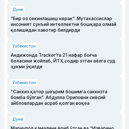
Дунё
“Бир оз секинлашиш керак”. Мутахассислар
инсоният сунъий интеллектни бошқара олмай
қолишидан хавотир билдирди
Ўзбекистон
Андижонда Tracker’га 21 нафар боғча
боласини жойлаб, ЙТҲ содир этган аёлга суд
ҳукми ўқилди
Ўзбекистон
“Саккиз қатор шеърим бошимга саккизта
бомба бўлган”. Абдулла Ориповни сиёсий
айбловлардан асраб қолган воқеа
Дунё
Мариупол қамалини ёриб ўтган ва “Изварино