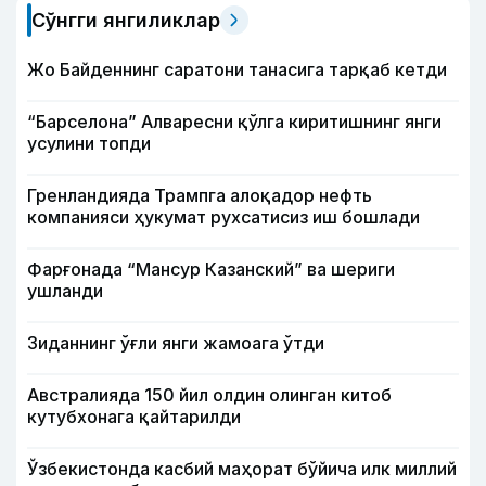
Сўнгги янгиликлар
Жо Байденнинг саратони танасига тарқаб кетди
“Барселона” Алваресни қўлга киритишнинг янги
усулини топди
Гренландияда Трампга алоқадор нефть
компанияси ҳукумат рухсатисиз иш бошлади
Фарғонада “Мансур Казанский” ва шериги
ушланди
Зиданнинг ўғли янги жамоага ўтди
Австралияда 150 йил олдин олинган китоб
кутубхонага қайтарилди
Ўзбекистонда касбий маҳорат бўйича илк миллий