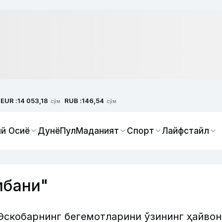
EUR :
RUB :
14 053,18
146,54
сўм
сўм
й Осиё
Дунё
Пул
Маданият
Спорт
Лайфстайл
мбани"
Эскобарнинг бегемотларини ўзининг ҳайвон