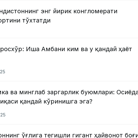
ндистоннинг энг йирик конгломерати
ортини тўхтатди
росхўр: Иша Амбани ким ва у қандай ҳаёт
025
мка ва минглаб заргарлик буюмлари: Осиёд
иқаси қандай кўринишга эга?
025
оннинг ўғлига тегишли гигант ҳайвонот боғ