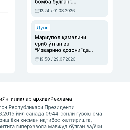
бомба бўлган”.
Абдулла Ориповни
12:24 / 01.08.2026
сиёсий айбловлардан
асраб қолган воқеа
Дунё
Мариупол қамалини
ёриб ўтган ва
“Изварино қозони”дан
чиққан қаҳрамон —
19:50 / 29.07.2026
Украина армияси бош
қўмондони Драпатий
ҳақида
и
Янгиликлар архиви
Реклама
стон Республикаси Президенти
3.2015 йил санада 0944-сонли гувоҳнома
риш ёки қисман иқтибос келтиришга,
айтига гиперхавола мавжуд бўлган ва/ёки