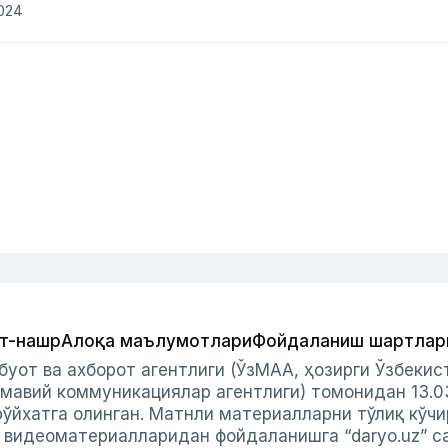
2024
т-нашр
Алоқа маълумотлари
Фойдаланиш шартлар
буот ва ахборот агентлиги (ЎзМАА, ҳозирги Ўзбеки
мавий коммуникациялар агентлиги) томонидан 13.0
ўйхатга олинган. Матнли материалларни тўлиқ кўчи
и видеоматериалларидан фойдаланишга “daryo.uz” с