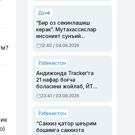
Аҳмедованинг
синовларга тўла ҳаёти
Дунё
“Бир оз секинлашиш
керак”. Мутахассислар
инсоният сунъий
интеллектни бошқара
12:40 / 04.08.2026
ум?
олмай қолишидан
хавотир билдирди
Ўзбекистон
Андижонда Tracker’га
21 нафар боғча
боласини жойлаб, ЙТҲ
содир этган аёлга суд
23:41 / 03.08.2026
ҳукми ўқилди
Ўзбекистон
лик
“Саккиз қатор шеърим
о)
бошимга саккизта