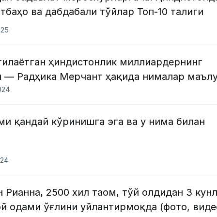
тбаҳо ва дабдабaли тўйлар Топ-10 талиги
025
утилаётган ҳиндистонлик миллиардернинг
 — Радҳика Мерчант ҳақида нималар маъл
024
ми қандай кўринишга эга ва у нима билан
024
н Рианна, 2500 хил таом, тўй олдидан 3 кун
ой одами ўғлини уйлантирмоқда (фото, виде