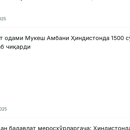
025
ат одами Мукеш Амбани Ҳиндистонда 1500 
аб чиқарди
2025
ан бадавлат меросхўрларгача: Ҳиндистонд