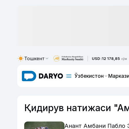
Тошкент
USD :
12 178,85
сўм
Ўзбекистон
Маркази
Қидирув натижаси "А
Анант Амбани Пабло 