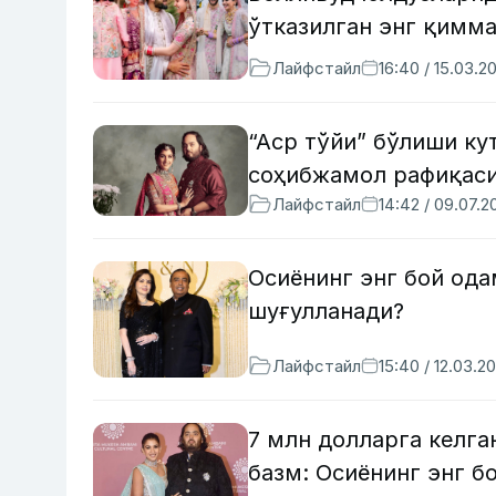
ўтказилган энг қимма
Лайфстайл
16:40 / 15.03.2
“Аср тўйи” бўлиши к
соҳибжамол рафиқаси
Лайфстайл
14:42 / 09.07.2
Осиёнинг энг бой ода
шуғулланади?
Лайфстайл
15:40 / 12.03.2
7 млн долларга келга
базм: Осиёнинг энг б