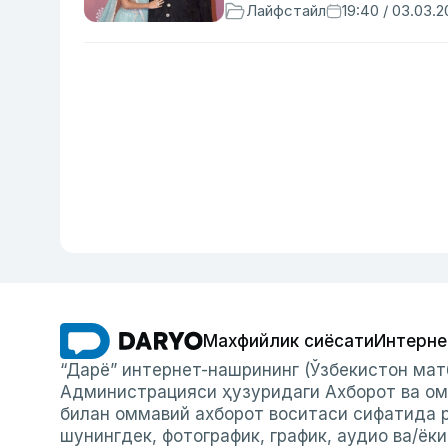
Лайфстайл
19:40 / 03.03.
Махфийлик сиёсати
Интерне
“Дарё” интернет-нашрининг (Ўзбекистон мат
Администрацияси ҳузуридаги Ахборот ва ом
билан оммавий ахборот воситаси сифатида р
шунингдек, фотографик, график, аудио ва/ёк