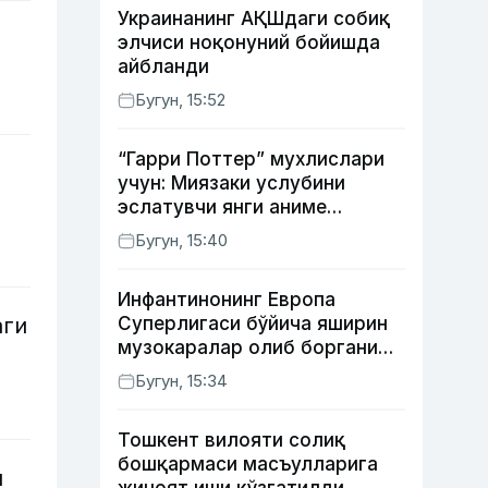
Украинанинг АҚШдаги собиқ
элчиси ноқонуний бойишда
айбланди
Бугун, 15:52
“Гарри Поттер” мухлислари
учун: Миязаки услубини
эслатувчи янги аниме
томошабинлар эътиборини
Бугун, 15:40
қозонмоқда
Инфантинонинг Европа
Суперлигаси бўйича яширин
аги
музокаралар олиб боргани
фош бўлди
Бугун, 15:34
Тошкент вилояти солиқ
бошқармаси масъулларига
и