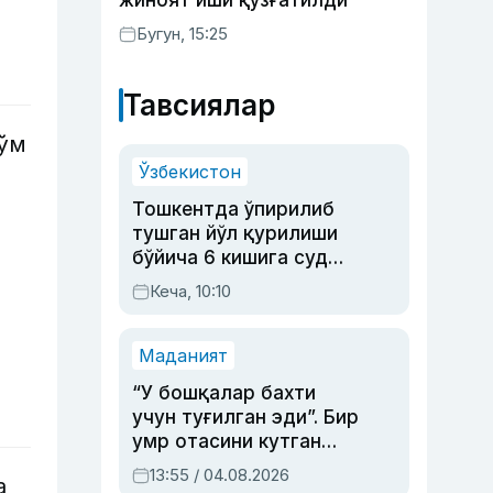
жиноят иши қўзғатилди
Бугун, 15:25
Тавсиялар
сўм
Ўзбекистон
Тошкентда ўпирилиб
тушган йўл қурилиши
бўйича 6 кишига суд
ҳукми ўқилди
Кеча, 10:10
Маданият
“У бошқалар бахти
учун туғилган эди”. Бир
умр отасини кутган
актриса ва дубльяж
13:55 / 04.08.2026
а
устаси Римма