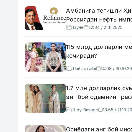
Амбанига тегишли Ҳи
Россиядан нефть имп
Дунё
22:34 / 21.11.2025
115 млрд долларли ме
кечиради?
Лайфстайл
14:08 / 30.10.2
1,7 млн долларлик су
энг бой одамнинг раф
Шоу-бизнес
13:55 / 21.10.2
Осиёдаги энг бой инс