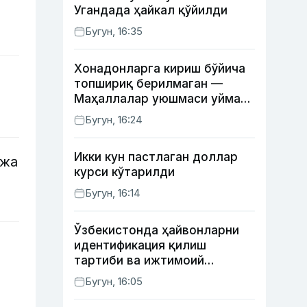
Угандада ҳайкал қўйилди
Бугун, 16:35
Хонадонларга кириш бўйича
топшириқ берилмаган —
Маҳаллалар уюшмаси уйма-
уй юрган масъуллар ҳақида
Бугун, 16:24
Икки кун пастлаган доллар
нжа
курси кўтарилди
Бугун, 16:14
Ўзбекистонда ҳайвонларни
идентификация қилиш
тартиби ва ижтимоий
тармоқлардаги фейк
Бугун, 16:05
хабарларга изоҳ берилди