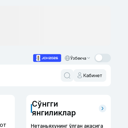
Ўзбекча
Кабинет
Сўнгги
янгиликлар
от
Нетаньяхунинг ўлган акасига