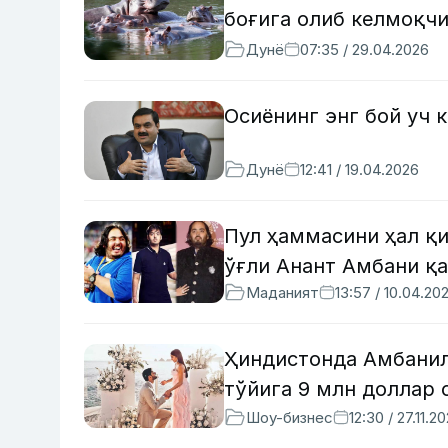
боғига олиб келмоқч
Дунё
07:35 / 29.04.2026
Осиёнинг энг бой уч 
Дунё
12:41 / 19.04.2026
Пул ҳаммасини ҳал қ
ўғли Анант Амбани қ
Маданият
13:57 / 10.04.20
Ҳиндистонда Амбанил
тўйига 9 млн доллар
Шоу-бизнес
12:30 / 27.11.2