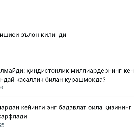
и
кишиси эълон қилинди
илмайди: ҳиндистонлик миллиардернинг ке
андай касаллик билан курашмоқда?
26
ардан кейинги энг бадавлат оила қизининг
 сарфлади
025