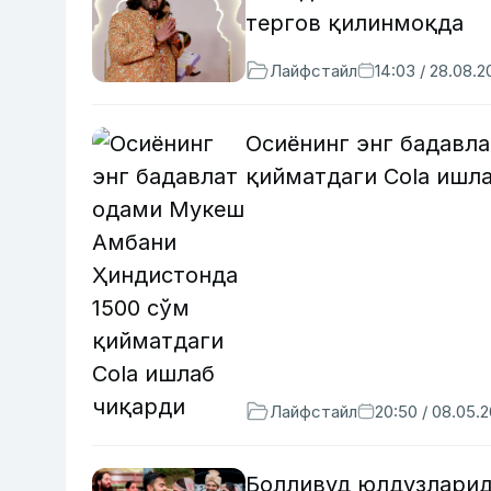
тергов қилинмоқда
Лайфстайл
14:03 / 28.08.2
Осиёнинг энг бадавл
қийматдаги Cоlа ишл
Лайфстайл
20:50 / 08.05.
Болливуд юлдузларид