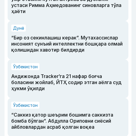
устаси Римма Аҳмедованинг синовларга тўла
ҳаёти
Дунё
“Бир оз секинлашиш керак”. Мутахассислар
инсоният сунъий интеллектни бошқара олмай
қолишидан хавотир билдирди
Ўзбекистон
Андижонда Tracker’га 21 нафар боғча
боласини жойлаб, ЙТҲ содир этган аёлга суд
ҳукми ўқилди
Ўзбекистон
“Саккиз қатор шеърим бошимга саккизта
бомба бўлган”. Абдулла Ориповни сиёсий
айбловлардан асраб қолган воқеа