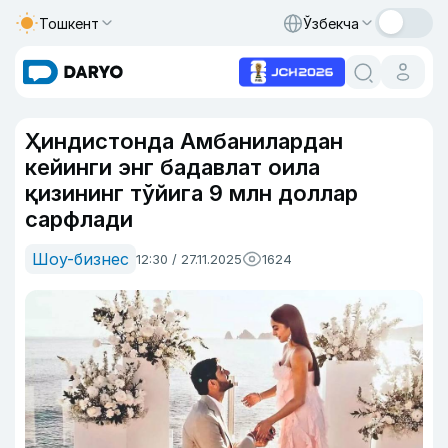
Тошкент
Ўзбекча
Ҳиндистонда Амбанилардан
кейинги энг бадавлат оила
қизининг тўйига 9 млн доллар
сарфлади
Шоу-бизнес
12:30 / 27.11.2025
1624