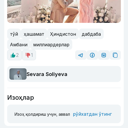
тўй
ҳашамат
Ҳиндистон
дабдаба
Амбани
миллиардерлар
2
1
Sevara Soliyeva
Изоҳлар
рўйхатдан ўтинг
Изоҳ қолдириш учун, аввал