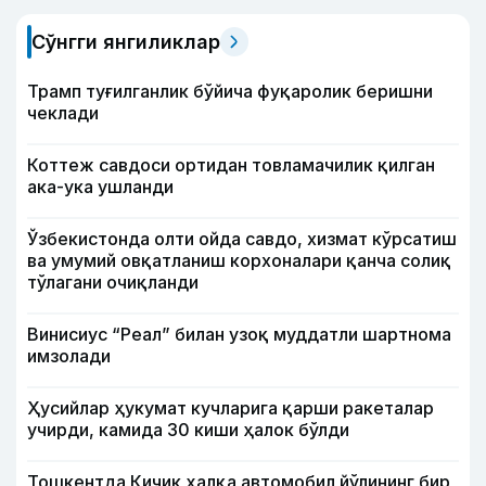
Сўнгги янгиликлар
Трамп туғилганлик бўйича фуқаролик беришни
чеклади
Коттеж савдоси ортидан товламачилик қилган
ака-ука ушланди
Ўзбекистонда олти ойда савдо, хизмат кўрсатиш
ва умумий овқатланиш корхоналари қанча солиқ
тўлагани очиқланди
Винисиус “Реал” билан узоқ муддатли шартнома
имзолади
Ҳусийлар ҳукумат кучларига қарши ракеталар
учирди, камида 30 киши ҳалок бўлди
Тошкентда Кичик ҳалқа автомобил йўлининг бир