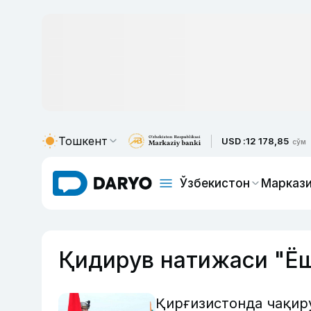
Тошкент
USD :
12 178,85
сўм
Ўзбекистон
Маркази
Қидирув натижаси "Ё
Қирғизистонда чақир