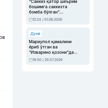
“Саккиз қатор шеърим
бошимга саккизта
бомба бўлган”.
Абдулла Ориповни
12:24 / 01.08.2026
сиёсий айбловлардан
асраб қолган воқеа
Дунё
ов
Мариупол қамалини
ёриб ўтган ва
“Изварино қозони”дан
чиққан қаҳрамон —
19:50 / 29.07.2026
Украина армияси бош
қўмондони Драпатий
ҳақида