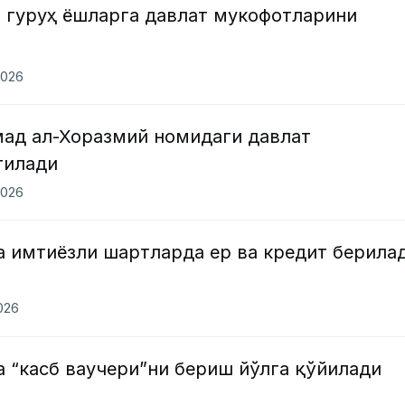
 гуруҳ ёшларга давлат мукофотларини
2026
ад ал-Хоразмий номидаги давлат
тилади
2026
а имтиёзли шартларда ер ва кредит берила
2026
 “касб ваучери”ни бериш йўлга қўйилади