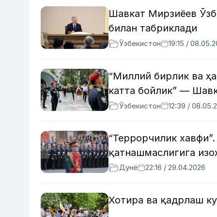
Шавкат Мирзиёев Ўзб
билан табриклади
Ўзбекистон
19:15 / 08.05.
“Миллий бирлик ва ҳа
катта бойлик” — Шав
Ўзбекистон
12:39 / 08.05.
“Террорчилик хавфи”.
қатнашмаслигига изо
Дунё
22:16 / 29.04.2026
Хотира ва қадрлаш ку