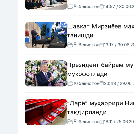
Ўзбекистон
14:57 / 30.06.
Шавкат Мирзиёев мах
танишди
Ўзбекистон
13:17 / 30.06.
Президент байрам му
мукофотлади
Ўзбекистон
20:48 / 29.06
“Дарё” муҳаррири Ни
тақдирланди
Ўзбекистон
18:11 / 25.06.2