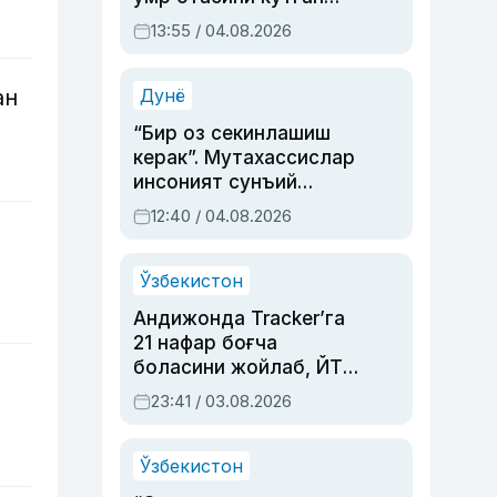
актриса ва дубльяж
13:55 / 04.08.2026
устаси Римма
Аҳмедованинг
синовларга тўла ҳаёти
Дунё
ан
“Бир оз секинлашиш
керак”. Мутахассислар
инсоният сунъий
интеллектни бошқара
12:40 / 04.08.2026
олмай қолишидан
хавотир билдирди
Ўзбекистон
Андижонда Tracker’га
21 нафар боғча
боласини жойлаб, ЙТҲ
содир этган аёлга суд
23:41 / 03.08.2026
ҳукми ўқилди
Ўзбекистон