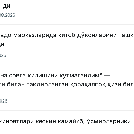
анди
.08.2026
авдо марказларида китоб дўконларини ташк
ди
2026
на совға қилишини кутмагандим” —
и билан тақдирланган қорақалпоқ қизи бил
2026
жиноятлари кескин камайиб, ўсмирларники