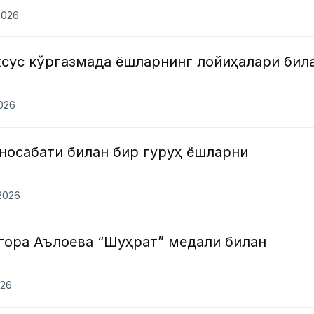
2026
сус кўргазмада ёшларнинг лойиҳалари бил
2026
носабати билан бир гуруҳ ёшларни
.2026
гора Аълоева “Шуҳрат” медали билан
026