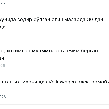
026
унида содир бўлган отишмаларда 30 дан
лди
ар, ҳокимлар муаммоларга ечим берган
ди
026
ашган ихтирочи қиз Volkswagen электромоб
2026