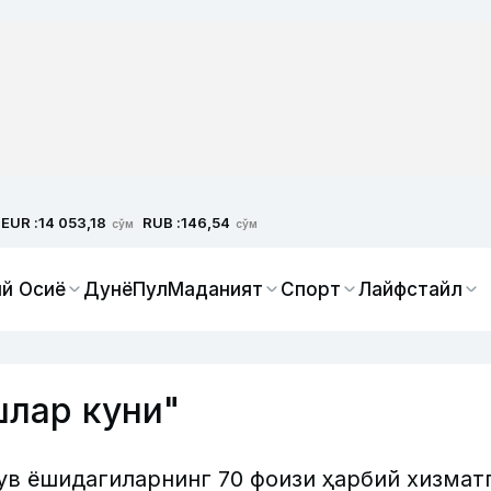
EUR :
RUB :
14 053,18
146,54
сўм
сўм
й Осиё
Дунё
Пул
Маданият
Спорт
Лайфстайл
шлар куни"
ув ёшидагиларнинг 70 фоизи ҳарбий хизмат