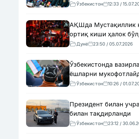
Ўзбекистон
12:33 / 15.07.2
АҚШда Мустақиллик к
ортиқ киши ҳалок бў
Дунё
23:50 / 05.07.2026
Ўзбекистонда вазирл
ёшларни мукофотлай
Ўзбекистон
10:26 / 01.07.2
Президент билан учр
билан тақдирланди
Ўзбекистон
23:12 / 30.06.