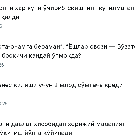
онни ҳар куни ўчириб-ёқишнинг кутилмаган
 қилди
26
ота-онамга бераман”. “Ёшлар овози — Бўзат
а босқичи қандай ўтмоқда?
26
знес қилиши учун 2 млрд сўмгача кредит
2026
рни давлат ҳисобидан хорижий маданият-
 ўқитиш йўлга қўйилади