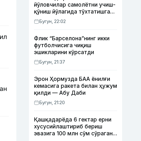
йўловчилар самолётни учиш-
қўниш йўлагида тўхтатишга
уринди (видео)
Бугун, 22:02
ил
Флик “Барселона”нинг икки
футболчисига чиқиш
эшикларини кўрсатди
Бугун, 21:37
Эрон Ҳормузда БАА ёнилғи
кемасига ракета билан ҳужум
ан
қилди — Абу Даби
Бугун, 21:20
Қашқадарёда 6 гектар ерни
хусусийлаштириб бериш
эвазига 100 млн сўм сўраган
шахс ушланди