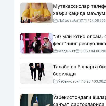
Мутахассислар телеф
хавфи ҳақида маълум
Лайфстайл
11:11 / 24.06.20
“50 млн ютиб олсам, 
фест”нинг республик
Маданият
15:05 / 04.06.20
Талаба ва ёшларга би
берилади
Ўзбекистон
10:25 / 03.06.
Ўзбекистондаги ёшла
санъат даргоҳларида