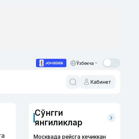
Ўзбекча
Кабинет
Сўнгги
янгиликлар
га
Москвада рейсга кечиккан