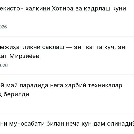
екистон халқини Хотира ва қадрлаш куни
2026
мжиҳатликни сақлаш — энг катта куч, энг
кат Мирзиёев
2026
 9 май парадида нега ҳарбий техникалар
ҳ берилди
ни муносабати билан неча кун дам олинади