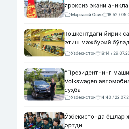
яроқсиз экани аниқл
Марказий Осиё
18:52 / 05
Тошкентдаги йирик с
этиш мажбурий бўла
Ўзбекистон
18:14 / 29.07.
“Президентнинг маши
Volkswagen автомобил
суҳбат
Ўзбекистон
14:40 / 22.07.
Ўзбекистонда ёшлар 
ортди