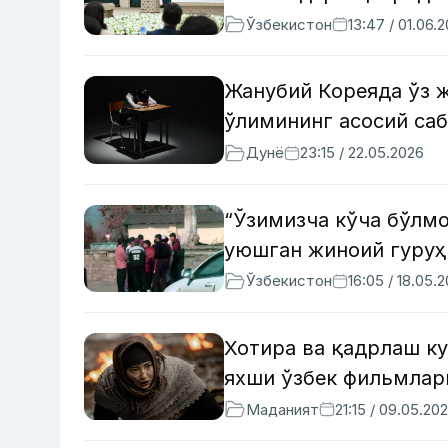
Ўзбекистон
13:47 / 01.06.
Жанубий Кореяда ўз ж
ўлимининг асосий са
Дунё
23:15 / 22.05.2026
“Ўзимизча кўча бўлм
уюшган жиноий гуруҳ
Ўзбекистон
16:05 / 18.05.
Хотира ва қадрлаш ку
яхши ўзбек фильмлари
Маданият
21:15 / 09.05.20