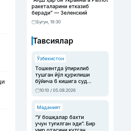
“АҚШ ҳар ой Украинага Patriot
ракеталарини етказиб
беради” — Зеленский
Бугун, 19:30
Тавсиялар
Ўзбекистон
Тошкентда ўпирилиб
тушган йўл қурилиши
ди
бўйича 6 кишига суд
ҳукми ўқилди
10:10 / 05.08.2026
Маданият
“У бошқалар бахти
учун туғилган эди”. Бир
умр отасини кутган