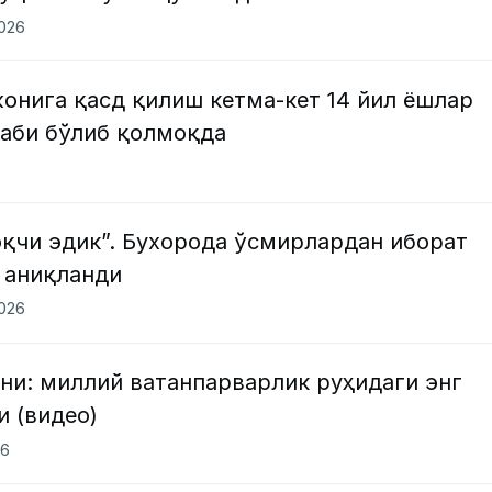
2026
онига қасд қилиш кетма-кет 14 йил ёшлар
баби бўлиб қолмоқда
оқчи эдик”. Бухорода ўсмирлардан иборат
 аниқланди
2026
ни: миллий ватанпарварлик руҳидаги энг
 (видео)
26