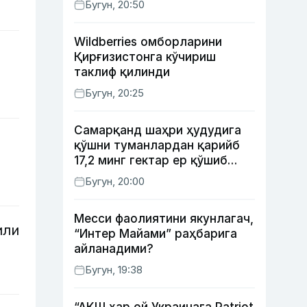
Бугун, 20:50
Wildberries омборларини
Қирғизистонга кўчириш
таклиф қилинди
Бугун, 20:25
Самарқанд шаҳри ҳудудига
қўшни туманлардан қарийб
17,2 минг гектар ер қўшиб
берилади
Бугун, 20:00
Месси фаолиятини якунлагач,
или
“Интер Майами” раҳбарига
айланадими?
Бугун, 19:38