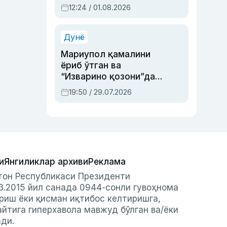
Абдулла Ориповни
12:24 / 01.08.2026
сиёсий айбловлардан
асраб қолган воқеа
Дунё
Мариупол қамалини
ёриб ўтган ва
“Изварино қозони”дан
чиққан қаҳрамон —
19:50 / 29.07.2026
Украина армияси бош
қўмондони Драпатий
ҳақида
и
Янгиликлар архиви
Реклама
стон Республикаси Президенти
3.2015 йил санада 0944-сонли гувоҳнома
риш ёки қисман иқтибос келтиришга,
айтига гиперхавола мавжуд бўлган ва/ёки
ади.