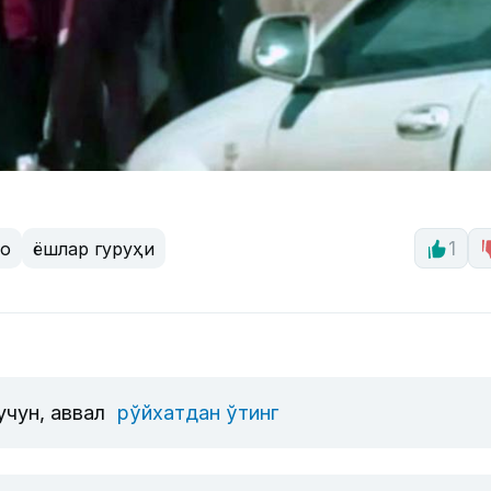
ро
ёшлар гуруҳи
1
учун, аввал
рўйхатдан ўтинг