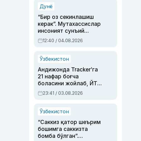
синовларга тўла ҳаёти
Дунё
“Бир оз секинлашиш
керак”. Мутахассислар
инсоният сунъий
интеллектни бошқара
12:40 / 04.08.2026
олмай қолишидан
хавотир билдирди
Ўзбекистон
Андижонда Tracker’га
21 нафар боғча
боласини жойлаб, ЙТҲ
содир этган аёлга суд
23:41 / 03.08.2026
ҳукми ўқилди
Ўзбекистон
“Саккиз қатор шеърим
бошимга саккизта
бомба бўлган”.