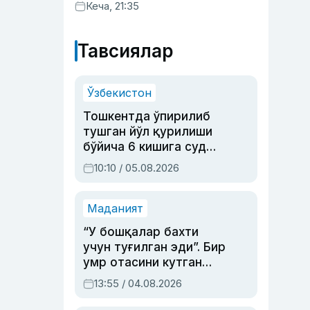
хизматлар кўрсатилгани
Кеча, 21:35
маълум қилинди
Тавсиялар
Ўзбекистон
Тошкентда ўпирилиб
тушган йўл қурилиши
бўйича 6 кишига суд
ҳукми ўқилди
10:10 / 05.08.2026
Маданият
“У бошқалар бахти
учун туғилган эди”. Бир
умр отасини кутган
актриса ва дубльяж
13:55 / 04.08.2026
устаси Римма
Аҳмедованинг