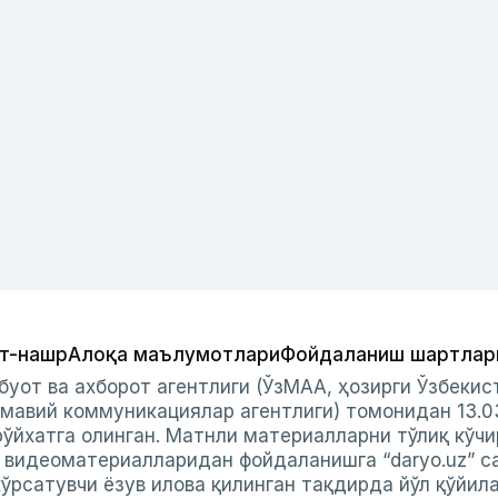
т-нашр
Алоқа маълумотлари
Фойдаланиш шартлар
буот ва ахборот агентлиги (ЎзМАА, ҳозирги Ўзбеки
мавий коммуникациялар агентлиги) томонидан 13.0
ўйхатга олинган. Матнли материалларни тўлиқ кўчи
и видеоматериалларидан фойдаланишга “daryo.uz” с
ўрсатувчи ёзув илова қилинган тақдирда йўл қўйил