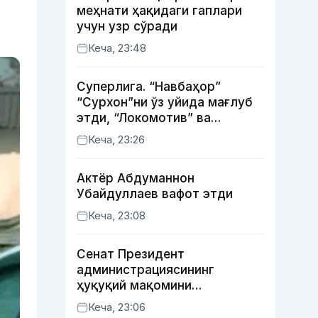
меҳнати ҳақидаги гаплари
учун узр сўради
Кеча, 23:48
Суперлига. “Навбаҳор”
“Сурхон”ни ўз уйида мағлуб
этди, “Локомотив” ва
“Хоразм” уйда ғалаба
Кеча, 23:26
қозонди
Актёр Абду­маннон
Убайдуллаев вафот этди
Кеча, 23:08
Сенат Президент
администрациясининг
ҳуқуқий мақомини
белгиловчи конституциявий
Кеча, 23:06
қонунни маъқуллади