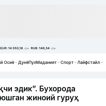
EUR :
RUB :
14 053,18
146,54
сўм
сўм
й Осиё
Дунё
Пул
Маданият
Спорт
Лайфстайл
қчи эдик”. Бухорода
уюшган жиноий гуруҳ