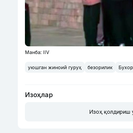
Манба: IIV
уюшган жиноий гуруҳ
безорилик
Бухо
Изоҳлар
Изоҳ қолдириш 