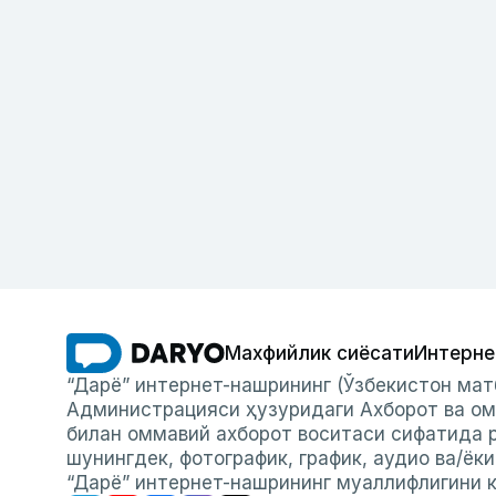
Махфийлик сиёсати
Интерне
“Дарё” интернет-нашрининг (Ўзбекистон мат
Администрацияси ҳузуридаги Ахборот ва ом
билан оммавий ахборот воситаси сифатида р
шунингдек, фотографик, график, аудио ва/ёк
“Дарё” интернет-нашрининг муаллифлигини к