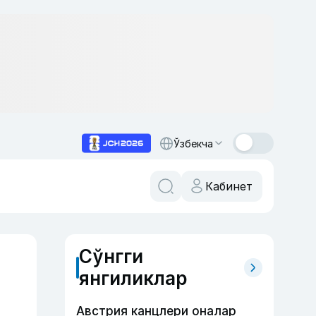
Ўзбекча
Кабинет
Сўнгги
янгиликлар
Австрия канцлери оналар