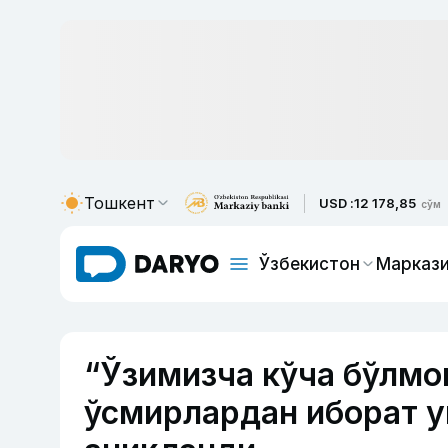
Тошкент
USD :
12 178,85
сўм
Ўзбекистон
Маркази
“Ўзимизча кўча бўлмо
ўсмирлардан иборат 