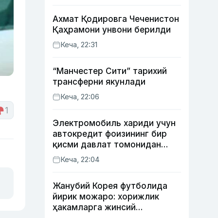
Ахмат Қодировга Чеченистон
Қаҳрамони унвони берилди
Кеча, 22:31
“Манчестер Сити” тарихий
трансферни якунлади
Кеча, 22:06
1
Электромобиль хариди учун
автокредит фоизининг бир
қисми давлат томонидан
қоплаб берилиши мумкин
Кеча, 22:04
Жанубий Корея футболида
йирик можаро: хорижлик
ҳакамларга жинсий