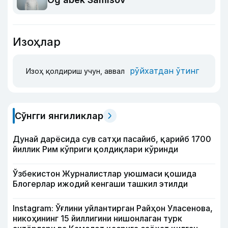
Изоҳлар
рўйхатдан ўтинг
Изоҳ қолдириш учун, аввал
Сўнгги янгиликлар
Дунай дарёсида сув сатҳи пасайиб, қарийб 1700
йиллик Рим кўприги қолдиқлари кўринди
Ўзбекистон Журналистлар уюшмаси қошида
Блогерлар ижодий кенгаши ташкил этилди
Instagram: Ўғлини уйлантирган Райҳон Уласенова,
никоҳининг 15 йиллигини нишонлаган турк