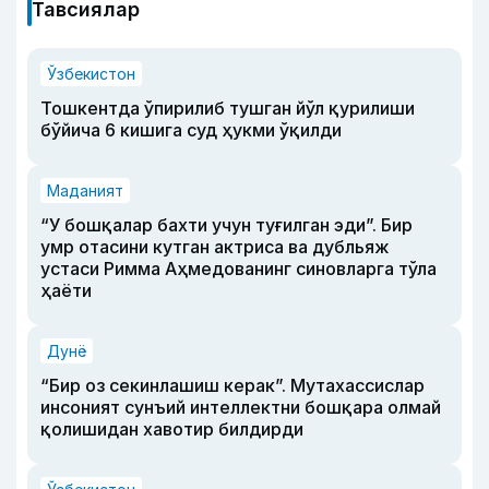
Тавсиялар
Ўзбекистон
Тошкентда ўпирилиб тушган йўл қурилиши
бўйича 6 кишига суд ҳукми ўқилди
Маданият
“У бошқалар бахти учун туғилган эди”. Бир
умр отасини кутган актриса ва дубльяж
устаси Римма Аҳмедованинг синовларга тўла
ҳаёти
Дунё
“Бир оз секинлашиш керак”. Мутахассислар
инсоният сунъий интеллектни бошқара олмай
қолишидан хавотир билдирди