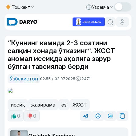
Тошкент
Ўзбекча
“Куннинг камида 2-3 соатини
салқин хонада ўтказинг”. ЖССТ
аномал иссиқда аҳолига зарур
бўлган тавсиялар берди
Ўзбекистон
02:55 / 02.07.2025
2471
иссиқ
жазирама
ёз
ЖССТ
0
0
Og‘abek Samisov