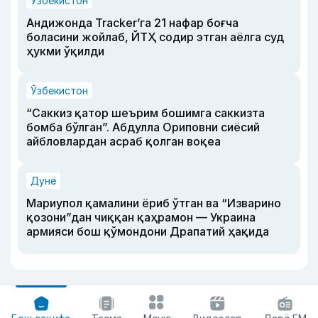
Ўзбекистон
Андижонда Tracker’га 21 нафар боғча
боласини жойлаб, ЙТҲ содир этган аёлга суд
ҳукми ўқилди
Ўзбекистон
“Саккиз қатор шеърим бошимга саккизта
бомба бўлган”. Абдулла Ориповни сиёсий
айбловлардан асраб қолган воқеа
Дунё
Мариупол қамалини ёриб ўтган ва “Изварино
қозони”дан чиққан қаҳрамон — Украина
армияси бош қўмондони Драпатий ҳақида