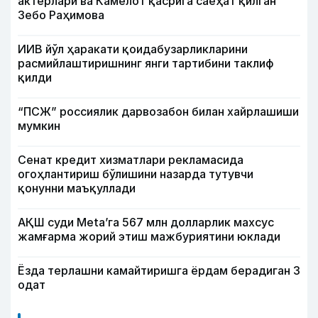
актёрлари ва Камелот қасрига саёҳат қилган
Зебо Раҳимова
ИИВ йўл ҳаракати қоидабузарликларини
расмийлаштиришнинг янги тартибини таклиф
қилди
“ПСЖ” россиялик дарвозабон билан хайрлашиши
мумкин
Сенат кредит хизматлари рекламасида
огоҳлантириш бўлишини назарда тутувчи
қонунни маъқуллади
АҚШ суди Meta’га 567 млн долларлик махсус
жамғарма жорий этиш мажбуриятини юклади
Ёзда терлашни камайтиришга ёрдам берадиган 3
одат