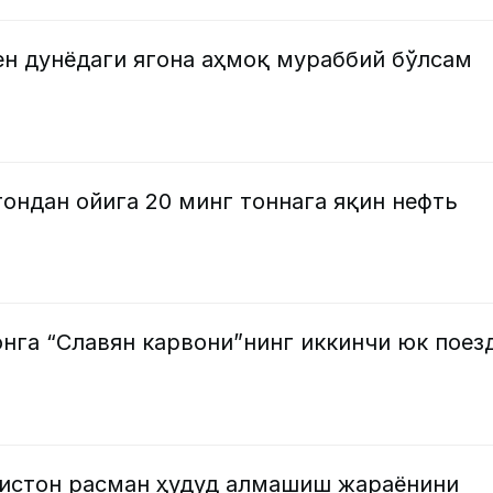
ен дунёдаги ягона аҳмоқ мураббий бўлсам
ондан ойига 20 минг тоннага яқин нефть
нга “Славян карвони”нинг иккинчи юк поез
кистон расман ҳудуд алмашиш жараёнини