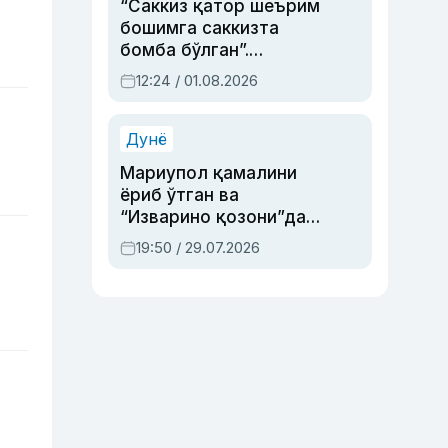
“Саккиз қатор шеърим
бошимга саккизта
бомба бўлган”.
Абдулла Ориповни
12:24 / 01.08.2026
сиёсий айбловлардан
асраб қолган воқеа
Дунё
Мариупол қамалини
ёриб ўтган ва
“Изварино қозони”дан
чиққан қаҳрамон —
19:50 / 29.07.2026
Украина армияси бош
қўмондони Драпатий
ҳақида