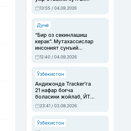
актриса ва дубльяж
13:55 / 04.08.2026
устаси Римма
Аҳмедованинг
синовларга тўла ҳаёти
Дунё
“Бир оз секинлашиш
керак”. Мутахассислар
инсоният сунъий
интеллектни бошқара
12:40 / 04.08.2026
олмай қолишидан
хавотир билдирди
Ўзбекистон
Андижонда Tracker’га
21 нафар боғча
боласини жойлаб, ЙТҲ
содир этган аёлга суд
23:41 / 03.08.2026
ҳукми ўқилди
Ўзбекистон