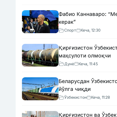
Фабио Каннаваро: “М
керак”
Спорт
Кеча, 12:30
Қирғизистон Ўзбекист
маҳсулоти олмоқчи
Дунё
Кеча, 11:45
Беларусдан Ўзбекисто
йўлга чиқди
Ўзбекистон
Кеча, 11:28
Қирғизистон ва Ўзбе