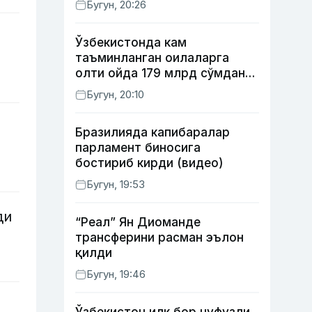
Бугун, 20:26
Ўзбекистонда кам
таъминланган оилаларга
олти ойда 179 млрд сўмдан
кўпроқ ижтимоий кешбэк
Бугун, 20:10
тўлаб берилди
Бразилияда капибаралар
парламент биносига
бостириб кирди (видео)
Бугун, 19:53
ди
“Реал” Ян Диоманде
трансферини расман эълон
қилди
Бугун, 19:46