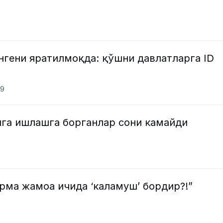
нгени яратилмоқда: қўшни давлатларга ID
и
39
яга ишлашга борганлар сони камайди
ерма жамоа ичида ‘каламуш’ бордир?!”