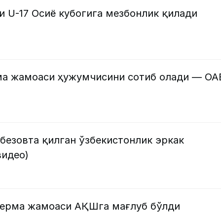
и U-17 Осиё кубогига мезбонлик қилади
ма жамоаси ҳужумчисини сотиб олади — ОА
безовта қилган ўзбекистонлик эркак
видео)
терма жамоаси АҚШга мағлуб бўлди