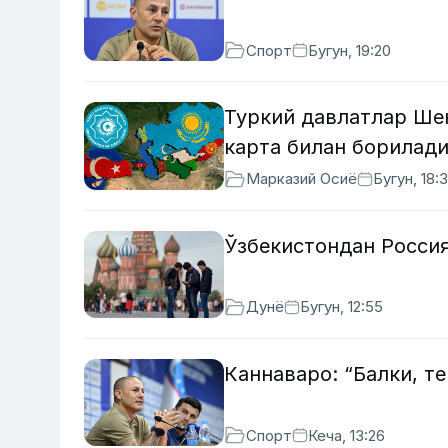
Спорт
Бугун, 19:20
Туркий давлатлар Ше
карта билан борилад
Марказий Осиё
Бугун, 18:
Ўзбекистондан Росси
Дунё
Бугун, 12:55
Каннаваро: “Балки, т
Спорт
Кеча, 13:26