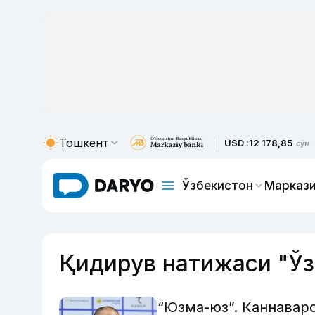
Тошкент
USD :
12 178,85
сўм
Ўзбекистон
Маркази
Қидирув натижаси "Ў
“Юзма-юз”. Каннавар