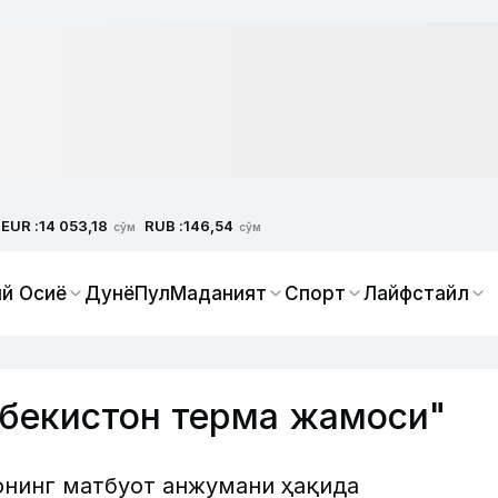
EUR :
RUB :
14 053,18
146,54
сўм
сўм
й Осиё
Дунё
Пул
Маданият
Спорт
Лайфстайл
збекистон терма жамоси"
онинг матбуот анжумани ҳақида