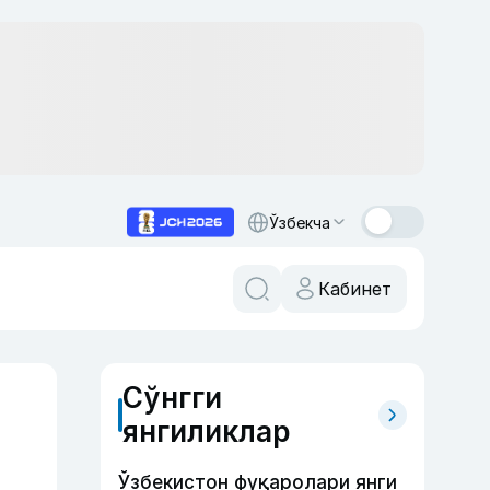
Ўзбекча
Кабинет
Сўнгги
янгиликлар
Ўзбекистон фуқаролари янги