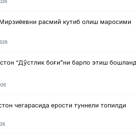
2026
Мирзиёевни расмий кутиб олиш маросими
2026
истон “Дўстлик боғи”ни барпо этиш бошлан
026
тон чегарасида ерости туннели топилди
026