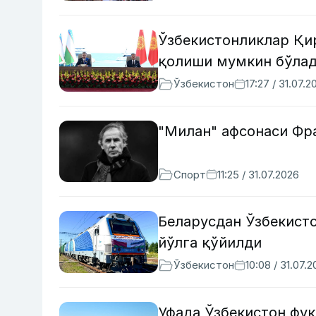
Ўзбекистонликлар Қир
қолиши мумкин бўла
Ўзбекистон
17:27 / 31.07.2
"Милан" афсонаси Фр
Спорт
11:25 / 31.07.2026
Беларусдан Ўзбекисто
йўлга қўйилди
Ўзбекистон
10:08 / 31.07.
Уфада Ўзбекистон фуқ