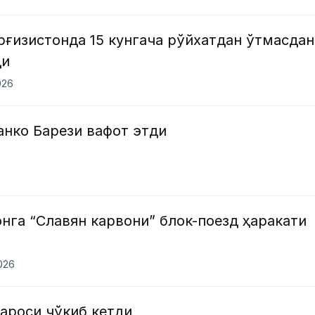
ғизистонда 15 кунгача рўйхатдан ўтмасдан
ди
026
анко Барези вафот этди
нга “Славян карвони” блок-поезд ҳаракати
2026
ароси чўкиб кетди