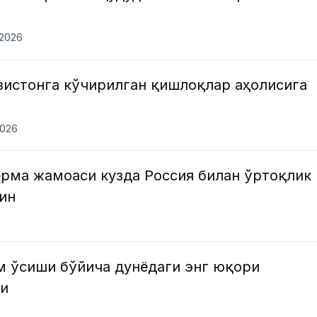
.2026
зистонга кўчирилган қишлоқлар аҳолисига
2026
ерма жамоаси кузда Россия билан ўртоқлик
ин
м ўсиши бўйича дунёдаги энг юқори
ди