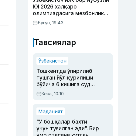
Ўзбекистон илк бор нуфузли
IOI 2026 халқаро
олимпиадасига мезбонлик
қилади
Бугун, 19:43
Тавсиялар
Ўзбекистон
Тошкентда ўпирилиб
тушган йўл қурилиши
бўйича 6 кишига суд
ҳукми ўқилди
Кеча, 10:10
Маданият
“У бошқалар бахти
учун туғилган эди”. Бир
умр отасини кутган