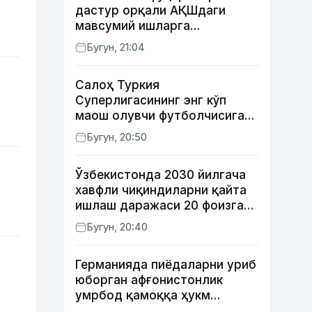
дастур орқали АҚШдаги
мавсумий ишларга
тайёрланади ва
Бугун, 21:04
жойлаштирилади
Салоҳ Туркия
Суперлигасининг энг кўп
маош олувчи футболчисига
айланди
Бугун, 20:50
Ўзбекистонда 2030 йилгача
хавфли чиқиндиларни қайта
ишлаш даражаси 20 фоизга
етказилади
Бугун, 20:40
Германияда пиёдаларни уриб
юборган афғонистонлик
умрбод қамоққа ҳукм
қилинди