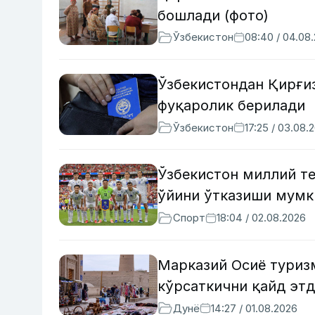
бошлади (фото)
Ўзбекистон
08:40 / 04.08
Ўзбекистондан Қирғи
фуқаролик берилади
Ўзбекистон
17:25 / 03.08.
Ўзбекистон миллий т
ўйини ўтказиши мумк
Спорт
18:04 / 02.08.2026
Марказий Осиё туриз
кўрсаткични қайд эт
Дунё
14:27 / 01.08.2026