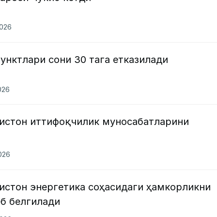
2026
пунктлари сони 30 тага етказилади
026
зистон иттифоқчилик муносабатларини
2026
истон энергетика соҳасидаги ҳамкорликни
еб белгилади