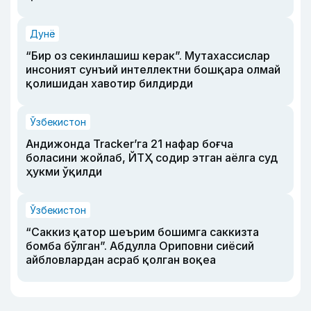
Дунё
“Бир оз секинлашиш керак”. Мутахассислар
инсоният сунъий интеллектни бошқара олмай
қолишидан хавотир билдирди
Ўзбекистон
Андижонда Tracker’га 21 нафар боғча
боласини жойлаб, ЙТҲ содир этган аёлга суд
ҳукми ўқилди
Ўзбекистон
“Саккиз қатор шеърим бошимга саккизта
бомба бўлган”. Абдулла Ориповни сиёсий
айбловлардан асраб қолган воқеа