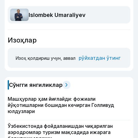
Islombek Umaraliyev
Изоҳлар
рўйхатдан ўтинг
Изоҳ қолдириш учун, аввал
Сўнгги янгиликлар
Машҳурлар ҳам йиғлайди: фожиали
йўқотишларни бошидан кечирган Голливуд
юлдузлари
Ўзбекистонда фойдаланишдан чиқарилган
аэродромлар туризм мақсадида ижарага