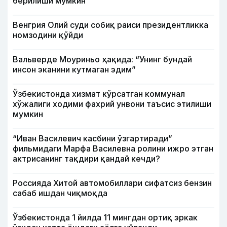
берилиши мумкин
Венгрия Олий суди собиқ раиси президентликка
номзодини қўйди
Вальверде Моуриньо ҳақида: “Унинг бундай
инсон эканини кутмаган эдим”
Ўзбекистонда хизмат кўрсатган коммунал
хўжалиги ходими фахрий унвони таъсис этилиши
мумкин
“Иван Василевич касбини ўзгартиради”
фильмидаги Марфа Василевна ролини ижро этган
актрисанинг тақдири қандай кечди?
Россияда Хитой автомобиллари сифатсиз бензин
сабаб ишдан чиқмоқда
Ўзбекистонда 1 йилда 11 мингдан ортиқ эркак