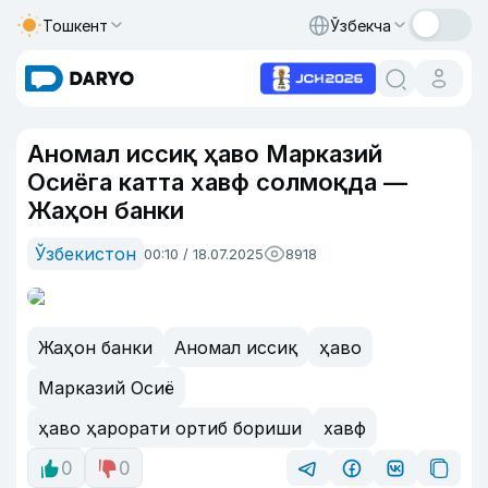
Тошкент
Ўзбекча
Аномал иссиқ ҳаво Марказий
Осиёга катта хавф солмоқда —
Жаҳон банки
Ўзбекистон
00:10 / 18.07.2025
8918
Жаҳон банки
Аномал иссиқ
ҳаво
Марказий Осиё
ҳаво ҳарорати ортиб бориши
хавф
0
0