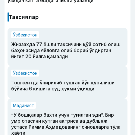
ўзидан катта ёшдаги аёлга уйланди
Тавсиялар
Ўзбекистон
Жиззахда 77 ёшли таксичини қўй сотиб олиш
баҳонасида яйловга олиб бориб ўлдирган
йигит 20 йилга қамалди
Ўзбекистон
Тошкентда ўпирилиб тушган йўл қурилиши
бўйича 6 кишига суд ҳукми ўқилди
Маданият
“У бошқалар бахти учун туғилган эди”. Бир
умр отасини кутган актриса ва дубльяж
устаси Римма Аҳмедованинг синовларга тўла
ҳаёти