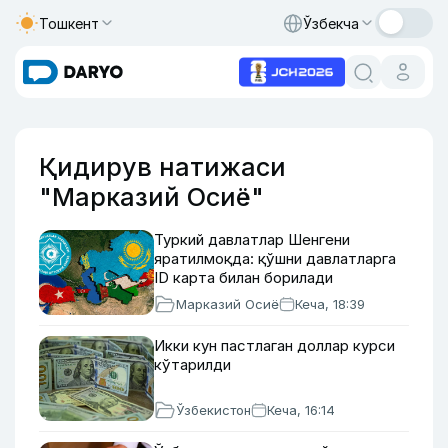
Тошкент
Ўзбекча
Қидирув натижаси
"Марказий Осиё"
Туркий давлатлар Шенгени
яратилмоқда: қўшни давлатларга
ID карта билан борилади
Марказий Осиё
Кеча, 18:39
Икки кун пастлаган доллар курси
кўтарилди
Ўзбекистон
Кеча, 16:14