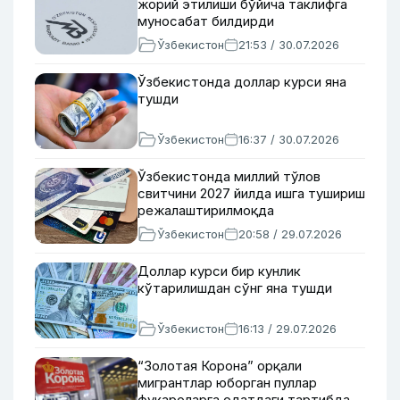
жорий этилиши бўйича таклифга
муносабат билдирди
Ўзбекистон
21:53 / 30.07.2026
Ўзбекистонда доллар курси яна
тушди
Ўзбекистон
16:37 / 30.07.2026
Ўзбекистонда миллий тўлов
свитчини 2027 йилда ишга тушириш
режалаштирилмоқда
Ўзбекистон
20:58 / 29.07.2026
Доллар курси бир кунлик
кўтарилишдан сўнг яна тушди
Ўзбекистон
16:13 / 29.07.2026
“Золотая Корона” орқали
мигрантлар юборган пуллар
фуқароларга одатдаги тартибда