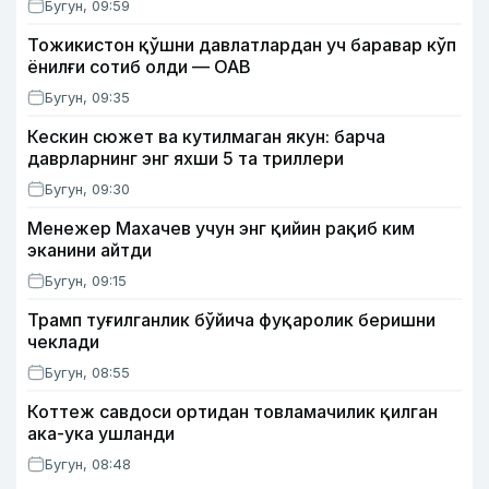
Бугун, 09:59
Тожикистон қўшни давлатлардан уч баравар кўп
ёнилғи сотиб олди — ОАВ
Бугун, 09:35
Кескин сюжет ва кутилмаган якун: барча
даврларнинг энг яхши 5 та триллери
Бугун, 09:30
Менежер Махачев учун энг қийин рақиб ким
эканини айтди
Бугун, 09:15
Трамп туғилганлик бўйича фуқаролик беришни
чеклади
Бугун, 08:55
Коттеж савдоси ортидан товламачилик қилган
ака-ука ушланди
Бугун, 08:48