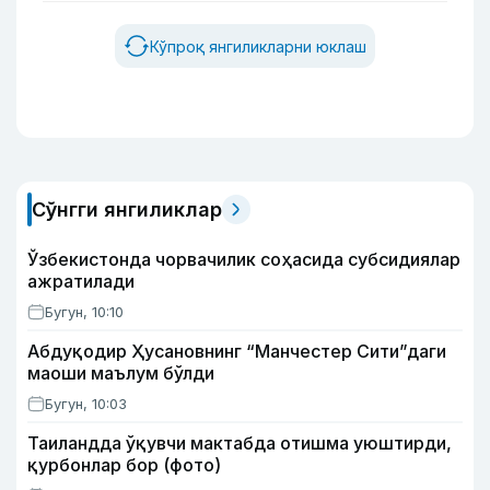
Кўпроқ янгиликларни юклаш
Сўнгги янгиликлар
Ўзбекистонда чорвачилик соҳасида субсидиялар
ажратилади
Бугун, 10:10
Абдуқодир Ҳусановнинг “Манчестер Сити”даги
маоши маълум бўлди
Бугун, 10:03
Таиландда ўқувчи мактабда отишма уюштирди,
қурбонлар бор (фото)