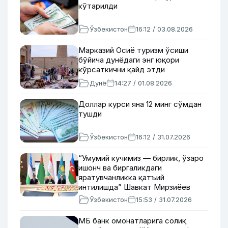
кўтарилди
Ўзбекистон
16:12 / 03.08.2026
Марказий Осиё туризм ўсиши
бўйича дунёдаги энг юқори
кўрсаткични қайд этди
Дунё
14:27 / 01.08.2026
Доллар курси яна 12 минг сўмдан
тушди
Ўзбекистон
16:12 / 31.07.2026
“Умумий кучимиз — бирлик, ўзаро
ишонч ва биргаликдаги
яратувчанликка қатъий
интилишда” Шавкат Мирзиёев
Марказий Осиё ва Озарбайжон
Ўзбекистон
15:53 / 31.07.2026
ҳақида
МБ банк омонатларига солиқ