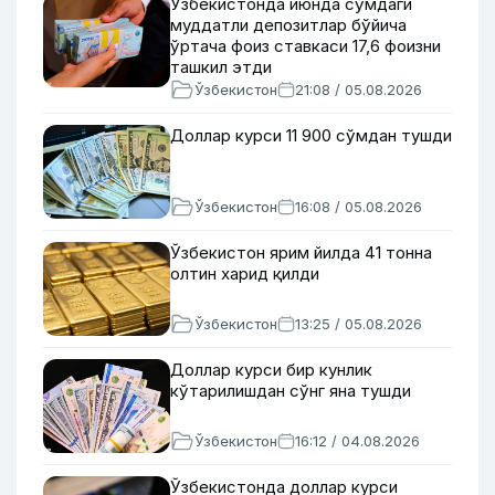
Ўзбекистонда июнда сўмдаги
муддатли депозитлар бўйича
ўртача фоиз ставкаси 17,6 фоизни
ташкил этди
Ўзбекистон
21:08 / 05.08.2026
Доллар курси 11 900 сўмдан тушди
Ўзбекистон
16:08 / 05.08.2026
Ўзбекистон ярим йилда 41 тонна
олтин харид қилди
Ўзбекистон
13:25 / 05.08.2026
Доллар курси бир кунлик
кўтарилишдан сўнг яна тушди
Ўзбекистон
16:12 / 04.08.2026
Ўзбекистонда доллар курси