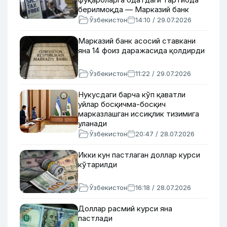
берилмоқда — Марказий банк
Ўзбекистон
14:10 / 29.07.2026
Марказий банк асосий ставкани
яна 14 фоиз даражасида қолдирди
Ўзбекистон
11:22 / 29.07.2026
Нукусдаги барча кўп қаватли
уйлар босқичма-босқич
марказлашган иссиқлик тизимига
уланади
Ўзбекистон
20:47 / 28.07.2026
Икки кун пастлаган доллар курси
кўтарилди
Ўзбекистон
16:18 / 28.07.2026
Доллар расмий курси яна
пастлади