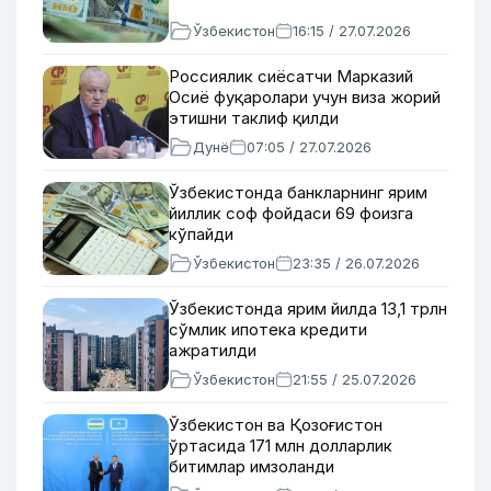
Ўзбекистон
16:15 / 27.07.2026
Россиялик сиёсатчи Марказий
Осиё фуқаролари учун виза жорий
этишни таклиф қилди
Дунё
07:05 / 27.07.2026
Ўзбекистонда банкларнинг ярим
йиллик соф фойдаси 69 фоизга
кўпайди
Ўзбекистон
23:35 / 26.07.2026
Ўзбекистонда ярим йилда 13,1 трлн
сўмлик ипотека кредити
ажратилди
Ўзбекистон
21:55 / 25.07.2026
Ўзбекистон ва Қозоғистон
ўртасида 171 млн долларлик
битимлар имзоланди