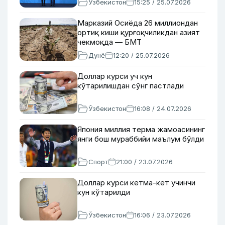
Ўзбекистон
15:25 / 25.07.2026
Марказий Осиёда 26 миллиондан
ортиқ киши қурғоқчиликдан азият
чекмоқда — БМТ
Дунё
12:20 / 25.07.2026
Доллар курси уч кун
кўтарилишдан сўнг пастлади
Ўзбекистон
16:08 / 24.07.2026
Япония миллия терма жамоасининг
янги бош мураббийи маълум бўлди
Спорт
21:00 / 23.07.2026
Доллар курси кетма-кет учинчи
кун кўтарилди
Ўзбекистон
16:06 / 23.07.2026