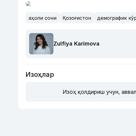
аҳоли сони
Қозоғистон
демографик кў
Zulfiya Karimova
Изоҳлар
Изоҳ қолдириш учун, авва