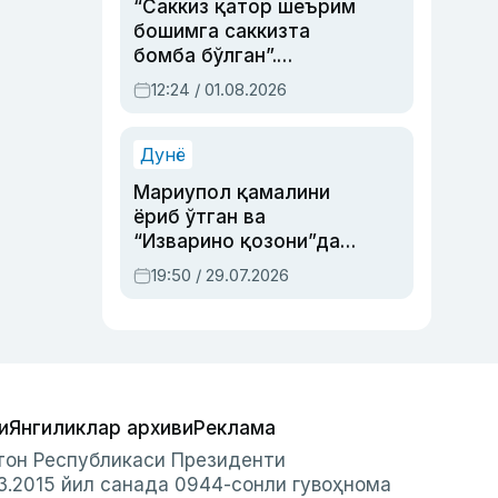
“Саккиз қатор шеърим
бошимга саккизта
бомба бўлган”.
Абдулла Ориповни
12:24 / 01.08.2026
сиёсий айбловлардан
асраб қолган воқеа
Дунё
Мариупол қамалини
ёриб ўтган ва
“Изварино қозони”дан
чиққан қаҳрамон —
19:50 / 29.07.2026
Украина армияси бош
қўмондони Драпатий
ҳақида
и
Янгиликлар архиви
Реклама
стон Республикаси Президенти
3.2015 йил санада 0944-сонли гувоҳнома