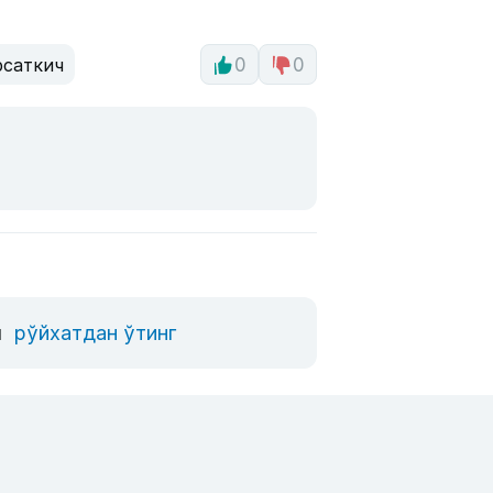
рсаткич
0
0
л
рўйхатдан ўтинг