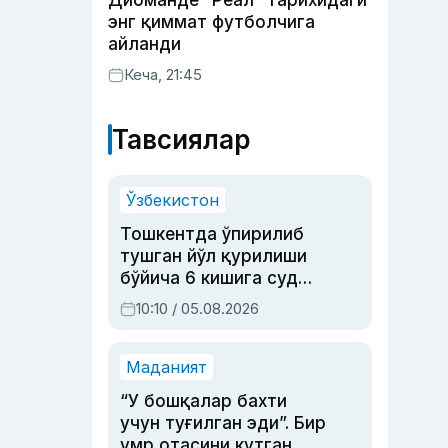
Диоманде “Реал” тарихидаги
энг қиммат футболчига
айланди
Кеча, 21:45
Тавсиялар
Ўзбекистон
Тошкентда ўпирилиб
тушган йўл қурилиши
бўйича 6 кишига суд
ҳукми ўқилди
10:10 / 05.08.2026
Маданият
“У бошқалар бахти
учун туғилган эди”. Бир
умр отасини кутган