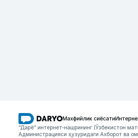
Махфийлик сиёсати
Интерне
“Дарё” интернет-нашрининг (Ўзбекистон мат
Администрацияси ҳузуридаги Ахборот ва ом