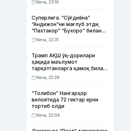
Кеча, 23:10
Суперлига. “Сўғдиёна”
“Андижон”ни мағлуб этди,
“Пахтакор” “Бухоро” билан
жанговар дуранг қайд этди
Кеча, 22:31
Трамп АҚШ ўқ-дорилари
ҳақида маълумот
тарқатганларга қамоқ билан
таҳдид қилди
Кеча, 22:28
“Толибон” Нангарҳор
вилоятида 72 гектар ерни
тортиб олди
Кеча, 22:04