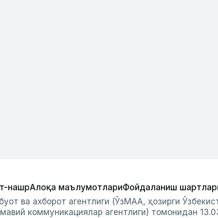
т-нашр
Алоқа маълумотлари
Фойдаланиш шартлар
буот ва ахборот агентлиги (ЎзМАА, ҳозирги Ўзбеки
мавий коммуникациялар агентлиги) томонидан 13.0