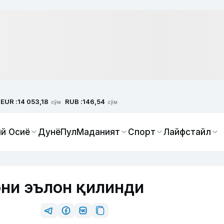
EUR :
RUB :
14 053,18
146,54
сўм
сўм
й Осиё
Дунё
Пул
Маданият
Спорт
Лайфстайл
они эълон қилинди