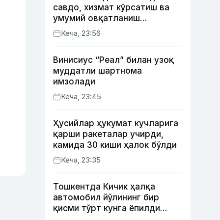
савдо, хизмат кўрсатиш ва
умумий овқатланиш
корхоналари қанча солиқ
Кеча, 23:56
тўлагани очиқланди
Винисиус “Реал” билан узоқ
муддатли шартнома
имзолади
Кеча, 23:45
Ҳусийлар ҳукумат кучларига
қарши ракеталар учирди,
камида 30 киши ҳалок бўлди
Кеча, 23:35
Тошкентда Кичик ҳалқа
автомобил йўлининг бир
қисми тўрт кунга ёпилди
(харита)