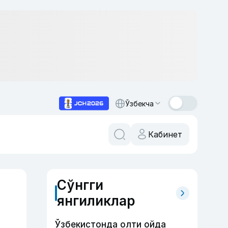
Ўзбекча
Кабинет
Сўнгги
янгиликлар
Ўзбекистонда олти ойда