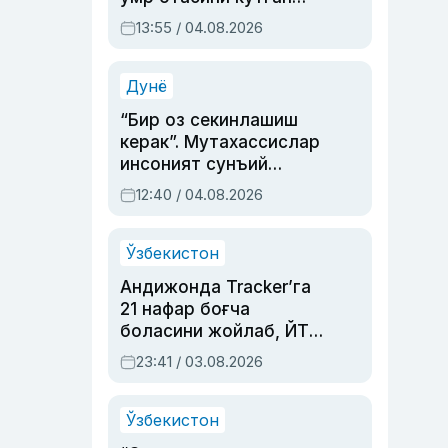
актриса ва дубльяж
13:55 / 04.08.2026
устаси Римма
Аҳмедованинг
синовларга тўла ҳаёти
Дунё
“Бир оз секинлашиш
керак”. Мутахассислар
инсоният сунъий
интеллектни бошқара
12:40 / 04.08.2026
олмай қолишидан
хавотир билдирди
Ўзбекистон
Андижонда Tracker’га
21 нафар боғча
боласини жойлаб, ЙТҲ
содир этган аёлга суд
23:41 / 03.08.2026
ҳукми ўқилди
Ўзбекистон