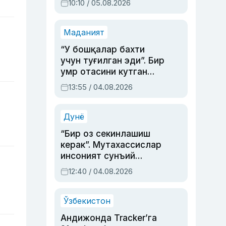
10:10 / 05.08.2026
Маданият
“У бошқалар бахти
учун туғилган эди”. Бир
умр отасини кутган
актриса ва дубльяж
13:55 / 04.08.2026
устаси Римма
Аҳмедованинг
синовларга тўла ҳаёти
Дунё
“Бир оз секинлашиш
керак”. Мутахассислар
инсоният сунъий
интеллектни бошқара
12:40 / 04.08.2026
олмай қолишидан
хавотир билдирди
Ўзбекистон
Андижонда Tracker’га