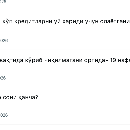
2026
 кўп кредитларни уй хариди учун олаётгани
2026
вақтида кўриб чиқилмагани ортидан 19 наф
026
 сони қанча?
2026