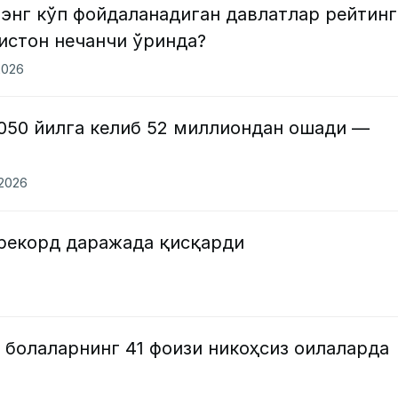
энг кўп фойдаланадиган давлатлар рейтинг
истон нечанчи ўринда?
2026
2050 йилга келиб 52 миллиондан ошади —
.2026
 рекорд даражада қисқарди
 болаларнинг 41 фоизи никоҳсиз оилаларда