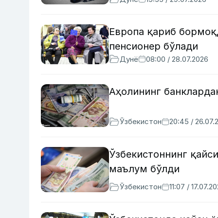
Европа қариб бормоқд
пенсионер бўлади
Дунё
08:00 / 28.07.2026
Аҳолининг банклардан
Ўзбекистон
20:45 / 26.07.
Ўзбекистоннинг қайси
маълум бўлди
Ўзбекистон
11:07 / 17.07.2