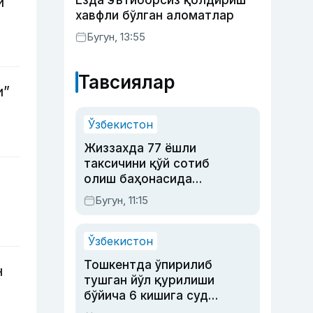
Ёзда эътиборсиз қолдириш
и
хавфли бўлган аломатлар
Бугун, 13:55
Тавсиялар
и”
Ўзбекистон
Жиззахда 77 ёшли
таксичини қўй сотиб
олиш баҳонасида
яйловга олиб бориб
Бугун, 11:15
ўлдирган йигит 20
йилга қамалди
Ўзбекистон
Тошкентда ўпирилиб
н
тушган йўл қурилиши
бўйича 6 кишига суд
ҳукми ўқилди