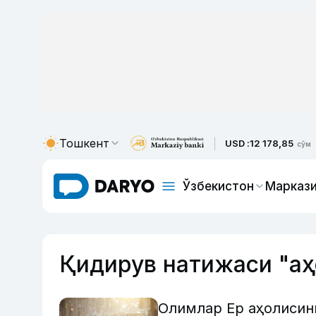
Тошкент
USD :
12 178,85
сўм
Ўзбекистон
Маркази
Қидирув натижаси "аҳ
Олимлар Ер аҳолисин