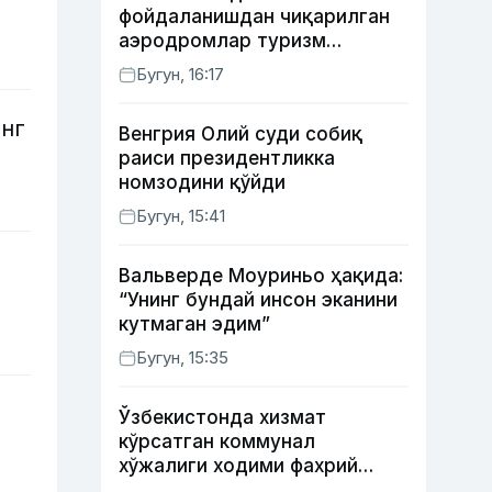
фойдаланишдан чиқарилган
аэродромлар туризм
мақсадида ижарага
Бугун, 16:17
берилиши мумкин
инг
Венгрия Олий суди собиқ
раиси президентликка
номзодини қўйди
Бугун, 15:41
Вальверде Моуриньо ҳақида:
“Унинг бундай инсон эканини
кутмаган эдим”
Бугун, 15:35
Ўзбекистонда хизмат
кўрсатган коммунал
хўжалиги ходими фахрий
унвони таъсис этилиши