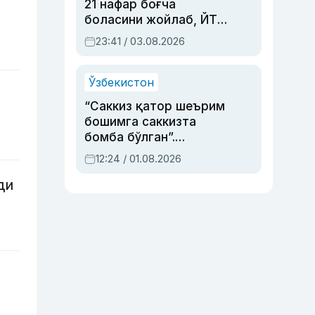
21 нафар боғча
боласини жойлаб, ЙТҲ
содир этган аёлга суд
23:41 / 03.08.2026
ҳукми ўқилди
Ўзбекистон
“Саккиз қатор шеърим
бошимга саккизта
бомба бўлган”.
Абдулла Ориповни
12:24 / 01.08.2026
сиёсий айбловлардан
асраб қолган воқеа
ди