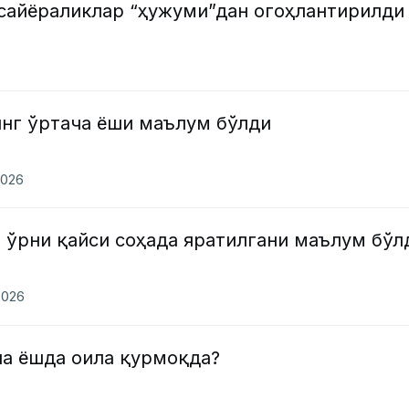
 сайёраликлар “ҳужуми”дан огоҳлантирилди
инг ўртача ёши маълум бўлди
2026
 ўрни қайси соҳада яратилгани маълум бўл
2026
ча ёшда оила қурмоқда?