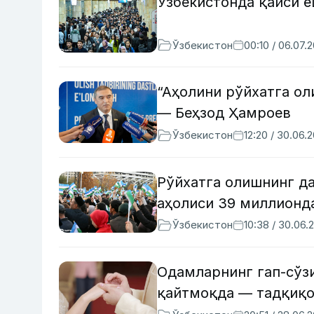
Ўзбекистонда қайси ё
Ўзбекистон
00:10 / 06.07.
“Аҳолини рўйхатга о
— Беҳзод Ҳамроев
Ўзбекистон
12:20 / 30.06.
Рўйхатга олишнинг да
аҳолиси 39 миллионд
Ўзбекистон
10:38 / 30.06.
Одамларнинг гап-сўз
қайтмоқда — тадқиқ