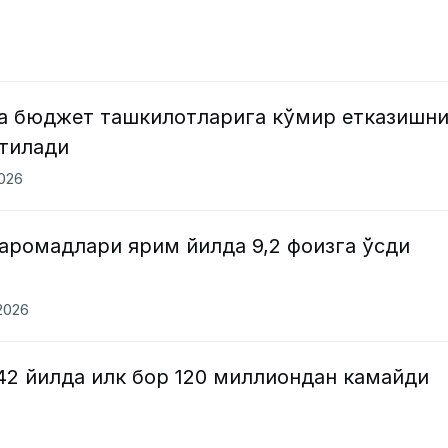
ва бюджет ташкилотларига кўмир етказишн
этилади
2026
аромадлари ярим йилда 9,2 фоизга ўсди
.2026
42 йилда илк бор 120 миллиондан камайди