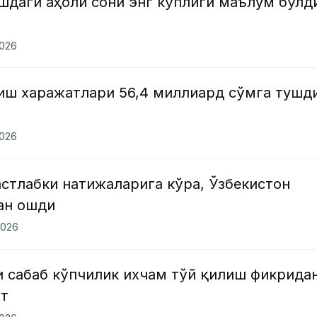
шдаги аҳоли сони энг кўплиги маълум бўлд
2026
лиш харажатлари 56,4 миллиард сўмга тушд
2026
стлабки натижаларига кўра, Ўзбекистон
ан ошди
2026
и сабаб кўпчилик ихчам тўй қилиш фикрида
от