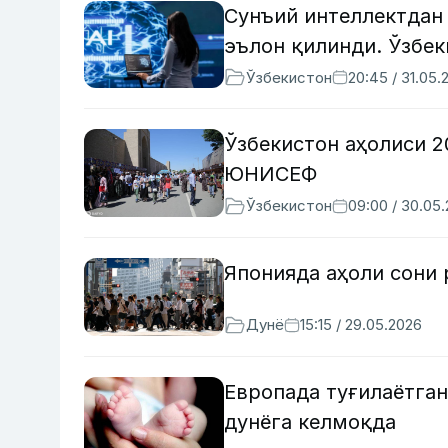
Сунъий интеллектдан 
эълон қилинди. Ўзбек
Ўзбекистон
20:45 / 31.05.
Ўзбекистон аҳолиси 
ЮНИСЕФ
Ўзбекистон
09:00 / 30.05
Японияда аҳоли сони
Дунё
15:15 / 29.05.2026
Европада туғилаётган
дунёга келмоқда