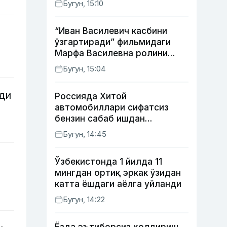
Бугун, 15:10
мумкин
“Иван Василевич касбини
ўзгартиради” фильмидаги
Марфа Василевна ролини
ижро этган актрисанинг
Бугун, 15:04
тақдири қандай кечди?
ди
Россияда Хитой
автомобиллари сифатсиз
бензин сабаб ишдан
чиқмоқда
Бугун, 14:45
Ўзбекистонда 1 йилда 11
мингдан ортиқ эркак ўзидан
катта ёшдаги аёлга уйланди
Бугун, 14:22