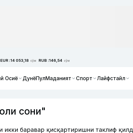
EUR :
RUB :
14 053,18
146,54
сўм
сўм
й Осиё
Дунё
Пул
Маданият
Спорт
Лайфстайл
оли сони"
и икки баравар қисқартиришни таклиф қил