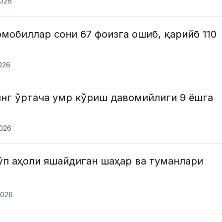
2026
мобиллар сони 67 фоизга ошиб, қарийб 110
2026
инг ўртача умр кўриш давомийлиги 9 ёшга
2026
ўп аҳоли яшайдиган шаҳар ва туманлари
2026