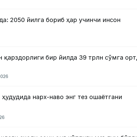
а: 2050 йилга бориб ҳар учинчи инсон
 қарздорлиги бир йилда 39 трлн сўмга орт
2026
 ҳудудида нарх-наво энг тез ошаётгани
026