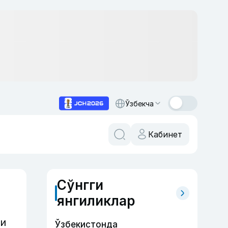
Ўзбекча
Кабинет
Сўнгги
янгиликлар
ди
Ўзбекистонда