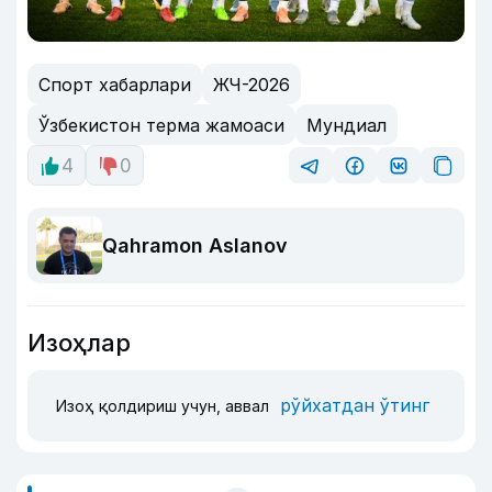
Спорт хабарлари
ЖЧ-2026
Ўзбекистон терма жамоаси
Мундиал
4
0
Qahramon Aslanov
Изоҳлар
рўйхатдан ўтинг
Изоҳ қолдириш учун, аввал