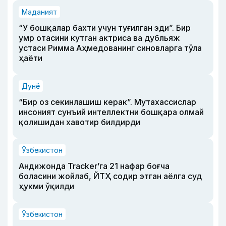
Маданият
“У бошқалар бахти учун туғилган эди”. Бир
умр отасини кутган актриса ва дубльяж
устаси Римма Аҳмедованинг синовларга тўла
ҳаёти
Дунё
“Бир оз секинлашиш керак”. Мутахассислар
инсоният сунъий интеллектни бошқара олмай
қолишидан хавотир билдирди
Ўзбекистон
Андижонда Tracker’га 21 нафар боғча
боласини жойлаб, ЙТҲ содир этган аёлга суд
ҳукми ўқилди
Ўзбекистон