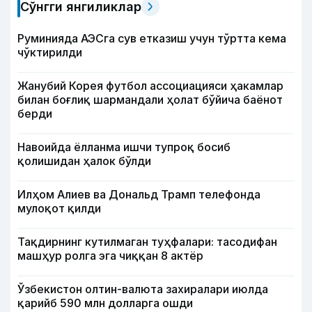
Сўнгги янгиликлар
Руминияда АЭСга сув етказиш учун тўртта кема
чўктирилди
Жанубий Корея футбол ассоциацияси ҳакамлар
билан боғлиқ шармандали ҳолат бўйича баёнот
берди
Навоийда ёлланма ишчи тупроқ босиб
қолишидан ҳалок бўлди
Илҳом Алиев ва Дональд Трамп телефонда
мулоқот қилди
Тақдирнинг кутилмаган туҳфалари: тасодифан
машҳур ролга эга чиққан 8 актёр
Ўзбекистон олтин-валюта захиралари июлда
қарийб 590 млн долларга ошди