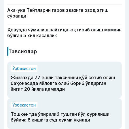
Ака-ука Тейтларни гаров эвазига озод этиш
сўралди
Ҳовузда чўмилиш пайтида юқтириб олиш мумкин
бўлган 5 хил касаллик
Тавсиялар
Ўзбекистон
Жиззахда 77 ёшли таксичини қўй сотиб олиш
баҳонасида яйловга олиб бориб ўлдирган
йигит 20 йилга қамалди
Ўзбекистон
Тошкентда ўпирилиб тушган йўл қурилиши
бўйича 6 кишига суд ҳукми ўқилди