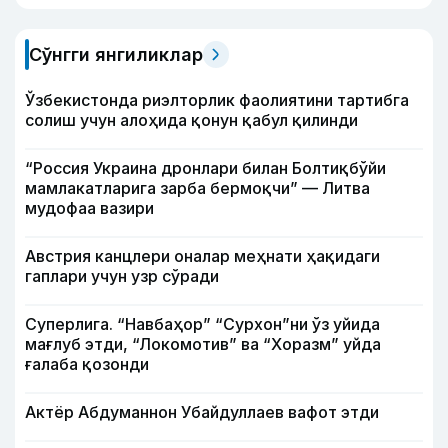
Сўнгги янгиликлар
Ўзбекистонда риэлторлик фаолиятини тартибга
солиш учун алоҳида қонун қабул қилинди
“Россия Украина дронлари билан Болтиқбўйи
мамлакатларига зарба бермоқчи” — Литва
мудофаа вазири
Австрия канцлери оналар меҳнати ҳақидаги
гаплари учун узр сўради
Суперлига. “Навбаҳор” “Сурхон”ни ўз уйида
мағлуб этди, “Локомотив” ва “Хоразм” уйда
ғалаба қозонди
Актёр Абду­маннон Убайдуллаев вафот этди