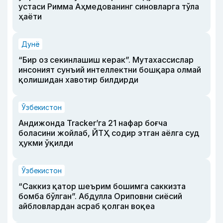
устаси Римма Аҳмедованинг синовларга тўла
ҳаёти
Дунё
“Бир оз секинлашиш керак”. Мутахассислар
инсоният сунъий интеллектни бошқара олмай
қолишидан хавотир билдирди
Ўзбекистон
Андижонда Tracker’га 21 нафар боғча
боласини жойлаб, ЙТҲ содир этган аёлга суд
ҳукми ўқилди
Ўзбекистон
“Саккиз қатор шеърим бошимга саккизта
бомба бўлган”. Абдулла Ориповни сиёсий
айбловлардан асраб қолган воқеа