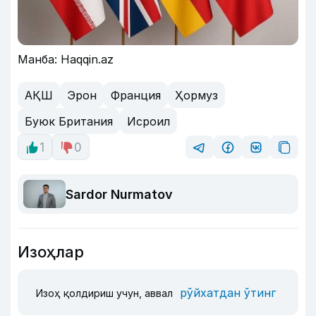
Манба: Haqqin.az
АҚШ
Эрон
Франция
Ҳормуз
Буюк Британия
Исроил
1
0
Sardor Nurmatov
Изоҳлар
рўйхатдан ўтинг
Изоҳ қолдириш учун, аввал