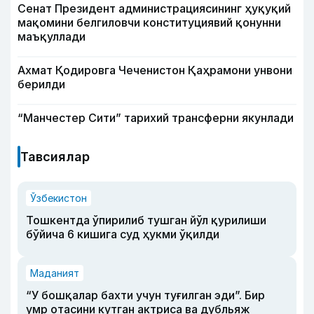
Сенат Президент администрациясининг ҳуқуқий
мақомини белгиловчи конституциявий қонунни
маъқуллади
Ахмат Қодировга Чеченистон Қаҳрамони унвони
берилди
“Манчестер Сити” тарихий трансферни якунлади
Тавсиялар
Ўзбекистон
Тошкентда ўпирилиб тушган йўл қурилиши
бўйича 6 кишига суд ҳукми ўқилди
Маданият
“У бошқалар бахти учун туғилган эди”. Бир
умр отасини кутган актриса ва дубльяж