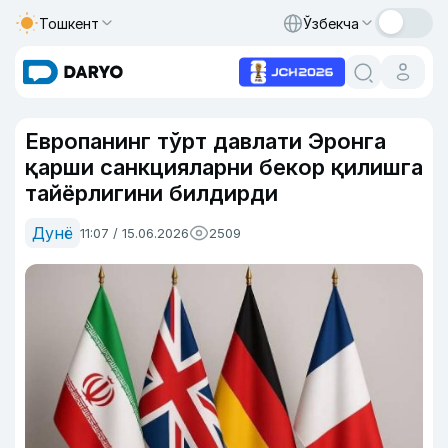
Тошкент
Ўзбекча
Европанинг тўрт давлати Эронга
қарши санкцияларни бекор қилишга
тайёрлигини билдирди
Дунё
11:07 / 15.06.2026
2509